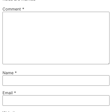
Comment
*
Name
*
Email
*