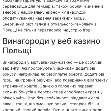
командно гарантують захисне та вражаюче
середовище для геймерів, також роблячи значний
внесок у національну економіку внаслідок
оподаткування і надання вакантних місць.
Енергійний ріст галузі віртуального-гемблінгу в
Польщі не тільки перетворює індустрію ігор.
Винагороди у веб казино
Польщі
Винагороди у віртуальному-казино — це особливі
варіанти, які пропонують учасникам додаткові
бонуси, наприклад як безоплатні оберти, додаткові
гроші на ігровий рахунок, або повернення фрагменту
втрачених коштів. Однією з головних переваг
схожих бонусів є перспектива спробувати грати у
різноманітні ігри без необхідності віддавати свої
власні гроші, що зменшує ризик і створює більш
хороший ігровий досвід. Окрім цього, винагороди