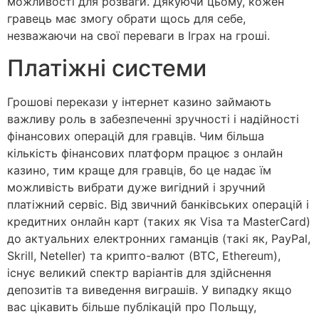
можливості для розваги. Дякуючи цьому, кожен
гравець має змогу обрати щось для себе,
незважаючи на свої переваги в Іграх на гроші.
Платіжні системи
Грошові перекази у інтернет казино займають
важливу роль в забезпеченні зручності і надійності
фінансових операцій для гравців. Чим більша
кількість фінансових платформ працює з онлайн
казино, тим краще для гравців, бо це надає їм
можливість вибрати дуже вигідний і зручний
платіжний сервіс. Від звичний банківських операцій і
кредитних онлайн карт (таких як Visa та MasterCard)
до актуальних електронних гаманців (такі як, PayPal,
Skrill, Neteller) та крипто-валют (BTC, Ethereum),
існує великий спектр варіантів для здійснення
депозитів та виведення виграшів. У випадку якщо
вас цікавить більше публікацій про Польщу,