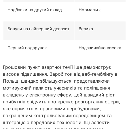
Надбавки на другий вклад
Нормальна
Бонуси на найперший депозит
Велика
Перший подарунок
Надзвичайно висока
Грошовий пункт азартної течії іще демонструє
високе підвищення. Заробіток від веб-гемблінгу в
Польщі швидко збільшуються, представляючи
мотивуючий палкість учасників та поліпшення
вкладень у електронну сферу. Цей швидкий ріст
прибутків свідчить про крепке розгортання сфери,
яке сприяється правовими перебудовами,
покращеним контрольованим середовищем та
інтеграцією передових технологій. ІЦі аспекти