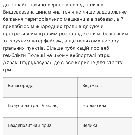
до онлайн-казино серверів серед поляків.
Вищевказана динамічна течія не лише задовольняє
бажання територіальних мешканців в забавах, а й
приваблює міжнародних гравців дякуючи
прогресивним ігровим розпорядженням, безпечним
та зручним інтерфейсам, а ще великому вибору
гральних пунктів. Більше публікацій про веб
гемблінги Польщі на цьому вебпорталі https:
//znaki.fm/pl/kasyna/, де є все корисне для старту
гри.
Винагорода
Відомість
Бонуси на третій вклад
Нормальна
Бездепозитний приз
Велика