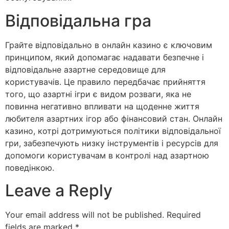
Відповідальна гра
Грайте відповідально в онлайн казино є ключовим
принципом, який допомагає надавати безпечне і
відповідальне азартне середовище для
користувачів. Це правило передбачає прийняття
того, що азартні ігри є видом розваги, яка не
повинна негативно впливати на щоденне життя
любителя азартних ігор або фінансовий стан. Онлайн
казино, котрі дотримуються політики відповідальної
гри, забезпечують низку інструментів і ресурсів для
допомоги користувачам в контролі над азартною
поведінкою.
Leave a Reply
Your email address will not be published.
Required
fields are marked
*