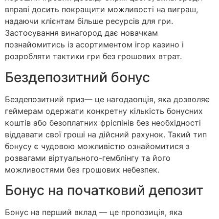
вправі досить покращити можливості на виграш,
надаючи клієнтам більше ресурсів для гри.
Застосування винагород дає новачкам
познайомитись із асортиментом ігор казино і
розробляти тактики гри без грошових втрат.
Бездепозитний бонус
Бездепозитний приз— це нагодаопція, яка дозволяє
геймерам одержати конкретну кількість бонусних
коштів або безоплатних фріспінів без необхідності
віддавати свої гроші на дійсний рахунок. Такий тип
бонусу є чудовою можливістю ознайомитися з
розвагами віртуального-гемблінгу та його
можливостями без грошових небезпек.
Бонус на початковий депозит
Бонус на перший вклад — це пропозиція, яка