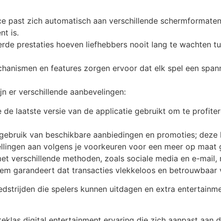
e past zich automatisch aan verschillende schermformaten
nt is.
rde prestaties hoeven liefhebbers nooit lang te wachten t
anismen en features zorgen ervoor dat elk spel een span
jn er verschillende aanbevelingen:
 de laatste versie van de applicatie gebruikt om te profite
ebruik van beschikbare aanbiedingen en promoties; deze kun
ellingen aan volgens je voorkeuren voor een meer op maat 
et verschillende methoden, zoals sociale media en e-mail
teem garandeert dat transacties vlekkeloos en betrouwbaar 
edstrijden die spelers kunnen uitdagen en extra entertainm
eklas digital entertainment ervaring die zich aanpast aan