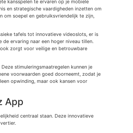
iete kansspelen te ervaren op je mobiele
s en strategische vaardigheden inzetten om
n om soepel en gebruiksvriendelijk te zijn,
eke tafels tot innovatieve videoslots, er is
 de ervaring naar een hoger niveau tillen.
ar ook zorgt voor veilige en betrouwbare
. Deze stimuleringsmaatregelen kunnen je
gemene voorwaarden goed doorneemt, zodat je
alleen opwinding, maar ook kansen voor
z App
lijkheid centraal staan. Deze innovatieve
vertier.