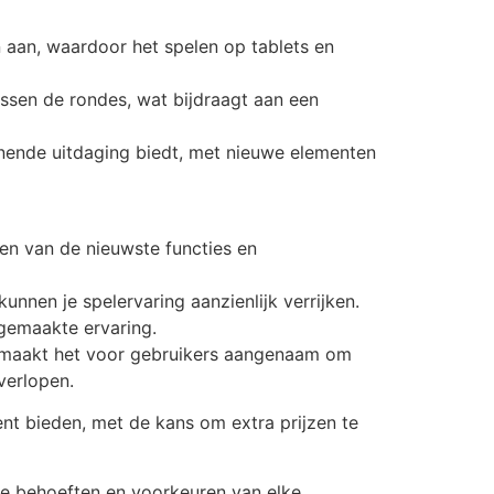
 aan, waardoor het spelen op tablets en
ussen de rondes, wat bijdraagt aan een
nende uitdaging biedt, met nieuwe elementen
ren van de nieuwste functies en
nen je spelervaring aanzienlijk verrijken.
gemaakte ervaring.
, maakt het voor gebruikers aangenaam om
verlopen.
ent bieden, met de kans om extra prijzen te
 de behoeften en voorkeuren van elke