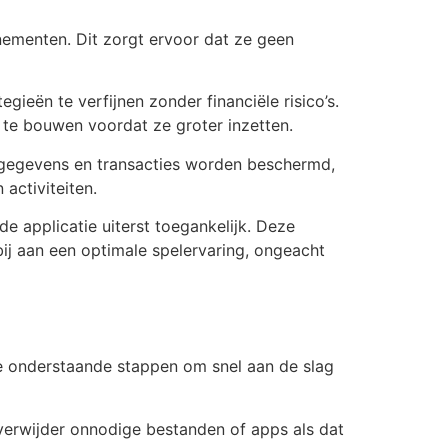
enementen. Dit zorgt ervoor dat ze geen
ieën te verfijnen zonder financiële risico’s.
te bouwen voordat ze groter inzetten.
e gegevens en transacties worden beschermd,
activiteiten.
de applicatie uiterst toegankelijk. Deze
t bij aan een optimale spelervaring, ongeacht
de onderstaande stappen om snel aan de slag
 verwijder onnodige bestanden of apps als dat