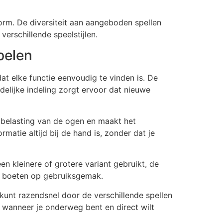
orm. De diversiteit aan aangeboden spellen
erschillende speelstijlen.
pelen
at elke functie eenvoudig te vinden is. De
idelijke indeling zorgt ervoor dat nieuwe
 belasting van de ogen en maakt het
matie altijd bij de hand is, zonder dat je
n kleinere of grotere variant gebruikt, de
te boeten op gebruiksgemak.
 kunt razendsnel door de verschillende spellen
jk wanneer je onderweg bent en direct wilt