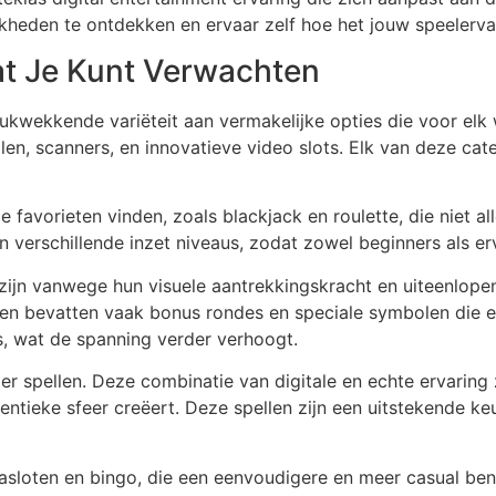
kheden te ontdekken en ervaar zelf hoe het jouw speelerva
Wat Je Kunt Verwachten
kwekkende variëteit aan vermakelijke opties die voor elk wa
llen, scanners, en innovatieve video slots. Elk van deze ca
ele favorieten vinden, zoals blackjack en roulette, die niet 
n verschillende inzet niveaus, zodat zowel beginners als e
ir zijn vanwege hun visuele aantrekkingskracht en uiteenlop
llen bevatten vaak bonus rondes en speciale symbolen die
s, wat de spanning verder verhoogt.
aler spellen. Deze combinatie van digitale en echte ervaring
entieke sfeer creëert. Deze spellen zijn een uitstekende k
rasloten en bingo, die een eenvoudigere en meer casual ben