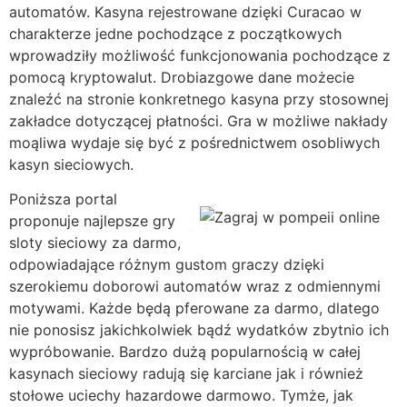
automatów. Kasyna rejestrowane dzięki Curacao w
charakterze jedne pochodzące z początkowych
wprowadziły możliwość funkcjonowania pochodzące z
pomocą kryptowalut. Drobiazgowe dane możecie
znaleźć na stronie konkretnego kasyna przy stosownej
zakładce dotyczącej płatności. Gra w możliwe nakłady
moąliwa wydaje się być z pośrednictwem osobliwych
kasyn sieciowych.
Poniższa portal
proponuje najlepsze gry
sloty sieciowy za darmo,
odpowiadające różnym gustom graczy dzięki
szerokiemu doborowi automatów wraz z odmiennymi
motywami. Każde będą pferowane za darmo, dlatego
nie ponosisz jakichkolwiek bądź wydatków zbytnio ich
wypróbowanie. Bardzo dużą popularnością w całej
kasynach sieciowy radują się karciane jak i również
stołowe uciechy hazardowe darmowo. Tymże, jak