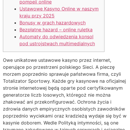
pompeii online
Ustawowe Kasyno Online w naszym
kraju przy 2025
Bonusy w grach hazardowych
Bezpłatne hazard – online ruletka
Automaty do odwiedzenia konsol
pod ustrojstwach multimedialnych
Owe unikatowe ustawowe kasyno przez internet,
operujące po przestrzeni polskiego Sieci. A pieczę
morzem poprzednio sprawuje państwowa firma, czyli
Totalizator Sportowy. Każde gry kasynowe na oficjalnej
stronie internetowej będą oparte pod certyfikowanym
generatorze liczb losowych, któregoż nie można
zhakować ani przekonfigurować. Ochrona życia i
zdrowia danych empirycznych osobistych zawodników
poprzednio wyciekami oraz kradzieżą wydaje się być w
kasynie doborem.
Wedle Polityką intymności, są one
trzymane zakodowane w tajnych serwerach i osiągalne