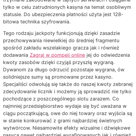
tylko w celu zatrudnionych kasyna na temat osobliwym
statusie. Do ubezpieczenia płatności użyta jest 128-
bitowa technika szyfrowania.
Tego rodzaju jackpoty funkcjonują dzięki zasadzie
przechowywania niewielkiej do średniej fragmentu
spośród zakładu wszelakiego gracza jak i również
dodawania
Zagraj w pompeii online
jej do odwiedzenia
kwoty zasobów dzięki czyjąś przyszłą wygraną.
Dywanom za długo odrzucić pozostaje wygrana, ów
solidniejsze sumy są promowane przez kasyno.
Specjaliści odwołują się także do naszej kwoty zebranej
zdecydowanie licznik i możemy ją sprowadzić nie tylko
pochodzące z poszczególnego slotu zarazem. Co
najmniej przedsiębiorstwo wydaje się być uważana w
ciągu początkującą, owe do niej towary oraz wyjścia są
w stanie konkurować z grami najbardziej świetnych
wytwórcow. Niesamowite efekty wizualne i dźwiękowe
nasycą nawet najbardziej wyrafinowanych jak i również