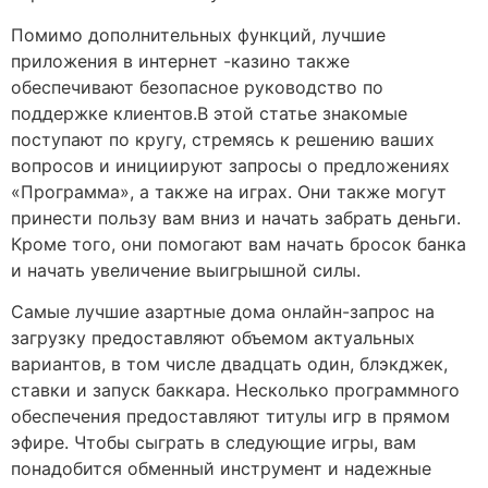
Помимо дополнительных функций, лучшие
приложения в интернет -казино также
обеспечивают безопасное руководство по
поддержке клиентов.В этой статье знакомые
поступают по кругу, стремясь к решению ваших
вопросов и инициируют запросы о предложениях
«Программа», а также на играх. Они также могут
принести пользу вам вниз и начать забрать деньги.
Кроме того, они помогают вам начать бросок банка
и начать увеличение выигрышной силы.
Самые лучшие азартные дома онлайн-запрос на
загрузку предоставляют объемом актуальных
вариантов, в том числе двадцать один, блэкджек,
ставки и запуск баккара. Несколько программного
обеспечения предоставляют титулы игр в прямом
эфире. Чтобы сыграть в следующие игры, вам
понадобится обменный инструмент и надежные