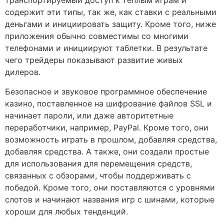
транспортируемый доступ к теплым играм и
содержит эти типы, так же, как ставки с реальными
деньгами и инициировать защиту. Кроме того, ниже
приложения обычно совместимы со многими
телефонами и инициируют таблетки. В результате
чего трейдеры показывают развитие живых
дилеров.
Безопасное и звуковое программное обеспечение
казино, поставленное на шифрование файлов SSL и
начинает пароли, или даже авторитетные
переработчики, например, PayPal. Кроме того, они
возможность играть в прошлом, добавляя средства,
добавляя средства. А также, они создали простые
для использования для перемещения средств,
связанных с обзорами, чтобы поддерживать с
победой. Кроме того, они поставляются с уровнями
слотов и начинают названия игр с шинами, которые
хороши для любых тенденций.