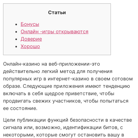
Статьи
Бонусы
Онлайн -игры открываются
Доверие
Хорошо
Онлайн-казино на веб-приложении-это
действительно легкий метод для получения
популярных игр в интернет-казино в своем сотовом
образе.
Следующие приложения имеют тенденцию
включать в себя щедрое приветствие, чтобы
продвигать свежих участников, чтобы попытаться
ее состояние.
Цели публикации функций безопасности в качестве
сигнала или, возможно, идентификации битов, с
некоторыми, которые смогут остановить вашу в