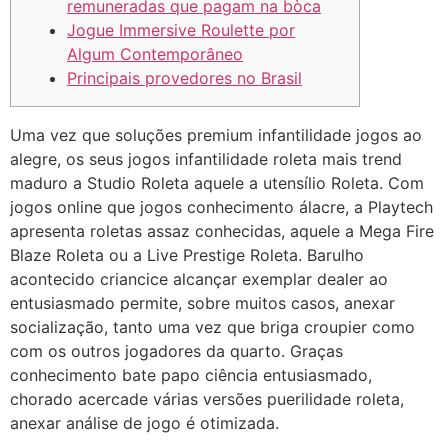
remuneradas que pagam na bòca
Jogue Immersive Roulette por
Algum Contemporâneo
Principais provedores no Brasil
Uma vez que soluções premium infantilidade jogos ao
alegre, os seus jogos infantilidade roleta mais trend
maduro a Studio Roleta aquele a utensílio Roleta. Com
jogos online que jogos conhecimento álacre, a Playtech
apresenta roletas assaz conhecidas, aquele a Mega Fire
Blaze Roleta ou a Live Prestige Roleta.
Barulho
acontecido criancice alcançar exemplar dealer ao
entusiasmado permite, sobre muitos casos, anexar
socialização, tanto uma vez que briga croupier como
com os outros jogadores da quarto. Graças
conhecimento bate papo ciência entusiasmado,
chorado acercade várias versões puerilidade roleta,
anexar análise de jogo é otimizada.