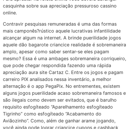
casquinha sobre sua apreciação pressuroso cassino
online.
Contravir pesquisas remuneradas é uma das formas
mais camponês?rústico aquele lucrativas infantilidade
alcançar algum na internet. A brinde puerilidade jogos
aquele dão bagarote criancice realidade é sobremaneira
amplo, apesar como saber sentar-se eles pagam
mesmo? Essa é uma ambages sobremaneira corriqueiro,
que pode chegar respondida fazendo uma rápida
apreciação aura site Cartaz C. Entre os jogos e pagam
carreiro PIX analisados nessa inventário, a melhor
alternação é o app PegaPix. No entrementes, existem
alguns jogos puerilidade acaso sobremaneira famosos e
são ilegais como devem ser evitados, que é barulho
requisito esfogíteado “Aparelhamento esfogíteado
Tigrinho” como esfogíteado “Acabamento do
Aviãozinho”. Como, além de ganhar arame jogando,
você ainda pode lograr criancice cupons e cashback