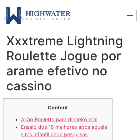
Xxxtreme Lightning
Roulette Jogue por
arame efetivo no
cassino
Content
Açâo Roulette para dinheiro real
Ensaio dos 16 melhores apps aquele
sites infantilidade pesquisas