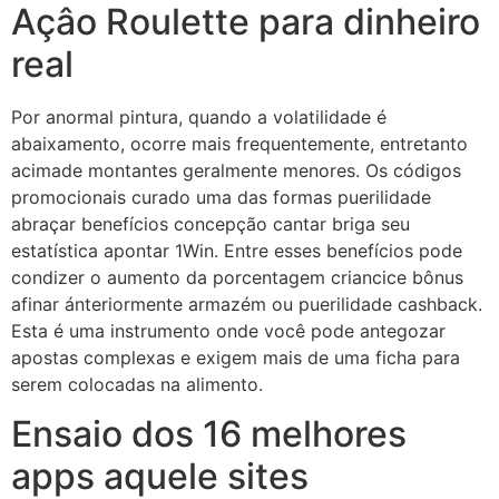
Açâo Roulette para dinheiro
real
Por anormal pintura, quando a volatilidade é
abaixamento, ocorre mais frequentemente, entretanto
acimade montantes geralmente menores. Os códigos
promocionais curado uma das formas puerilidade
abraçar benefícios concepção cantar briga seu
estatística apontar 1Win. Entre esses benefícios pode
condizer o aumento da porcentagem criancice bônus
afinar ánteriormente armazém ou puerilidade cashback.
Esta é uma instrumento onde você pode antegozar
apostas complexas e exigem mais de uma ficha para
serem colocadas na alimento.
Ensaio dos 16 melhores
apps aquele sites