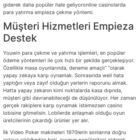
giderek daha popüler hale geliyoronline casinolarda
para yatırma empieza çekme yöntemi.
Müşteri Hizmetleri Empieza
Destek
Youwin para çekme ve yatırma işlemleri, en popüler
ödeme yöntemleri ile çok hızlı bir şekilde gerçekleşiyor.
Özellikle masa oyunlarında, deneme amaçlı” “olarak
yapay zekaya karşı oynamak. Sonrasında weil hata
yaptığın veya zayıf olduğun yerlerin raporunu almak.
Hatta yapay zekanın kimi noktalarda kasa dışında,
müşteri gibi davranabileceği de düşünülüyor. Her zaman
gerçek rakiplere karşı oynamak istemezsen casino
lobisine gitmelisin. Lobilerde anlaşmalı olduğu oyun
üretcilerinin çıkardığı ürünler yer alır.
İlk Video Poker makineleri 1970lerin sonlarına doğru
ortaya çıktığından beri, oyunun popülaritesi giderek