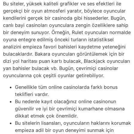
Bu siteler, yüksek kaliteli grafikler ve ses efektleri ile
gerçekçi bir oyun atmosferi yaratır, böylece oyuncular
kendilerini gerçek bir casinoda gibi hissederler. Bugün,
canlı bayi casinoları oyunculara zengin özelliklere sahip
bir deneyim sunuyor. Örneğin, Rulet oyuncuları normalde
oyuna entegre edilmiş önceki turların istatistiksel
analizini empieza favori bahisleri kaydetme yeteneğini
bulacaklardır. Bakara oyuncuları görüntülemek için bir
dizi yol haritası puan kartı bulacak, Blackjack oyuncuları
yan bahisler bulacak vb. Bugün, çevrimiçi casinolar
oyuncularına çok çeşitli oyunlar getirebiliyor.
Genellikle tüm online casinolarda farklı bonus
teklifleri vardır.
Bu nedenle kayıt olacağınız online casinonun
güvenilir ve iyi bir çevrimiçi kumarhane olmasına
dikkat etmek çok önemlidir.
Bu sitelerin lisansları, oyuncuların haklarını korumak
empieza adil bir oyun deneyimi sunmak için