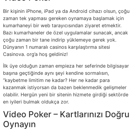
Bir kişinin iPhone, iPad ya da Android cihazı olsun, çoğu
zaman tek yapması gereken oynamaya başlamak için
kumarhaneyi bir web tarayıcısından ziyaret etmektir.
Bazı kumarhaneler de özel uygulamalar sunacak, ancak
çoğu zaman bir tane indirip yüklemeye gerek yok.
Dünyanın 1 numaralı casinos karşılaştırma sitesi
Casinova. org’a hoş geldiniz!
İlk üye olduğun zaman empieza her seferinde bilgisayar
başına geçtiğinde aynı şeyi kendine sormalısın,
“kaybetme limitim ne kadar? Her ne kadar para
kazanmak istiyorsan da bazen beklenmedik gelişmeler
olabilir. Hergün yeni bir sitenin hizmete girdiği sektörde
en iyileri bulmak oldukça zor.
Video Poker – Kartlarınızı Doğru
Oynayın