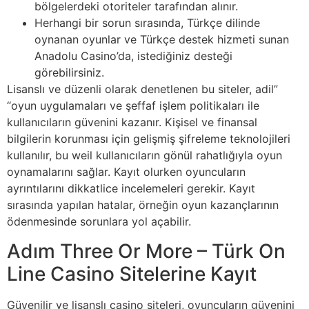
bölgelerdeki otoriteler tarafından alınır.
Herhangi bir sorun sırasında, Türkçe dilinde
oynanan oyunlar ve Türkçe destek hizmeti sunan
Anadolu Casino’da, istediğiniz desteği
görebilirsiniz.
Lisanslı ve düzenli olarak denetlenen bu siteler, adil”
“oyun uygulamaları ve şeffaf işlem politikaları ile
kullanıcıların güvenini kazanır. Kişisel ve finansal
bilgilerin korunması için gelişmiş şifreleme teknolojileri
kullanılır, bu weil kullanıcıların gönül rahatlığıyla oyun
oynamalarını sağlar. Kayıt olurken oyuncuların
ayrıntılarını dikkatlice incelemeleri gerekir. Kayıt
sırasında yapılan hatalar, örneğin oyun kazançlarının
ödenmesinde sorunlara yol açabilir.
Adım Three Or More – Türk On
Line Casino Sitelerine Kayıt
Güvenilir ve lisanslı casino siteleri, oyuncuların güvenini