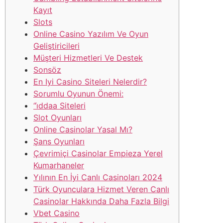
Kayıt
Slots
Online Casino Yazılım Ve Oyun
Geliştiricileri
Müşteri Hizmetleri Ve Destek
Sonsöz
En Iyi Casino Siteleri Nelerdir?
Sorumlu Oyunun Önemi:
“i̇ddaa Siteleri
Slot Oyunları
Online Casinolar Yasal Mı?
Şans Oyunları
Çevrimiçi Casinolar Empieza Yerel
Kumarhaneler
Yılının En İyi Canlı Casinoları 2024
Türk Oyunculara Hizmet Veren Canlı
Casinolar Hakkında Daha Fazla Bilgi
Vbet Casino