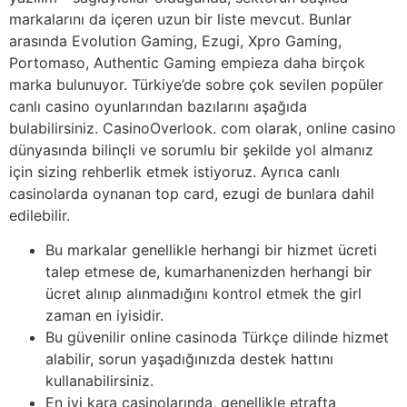
markalarını da içeren uzun bir liste mevcut. Bunlar
arasında Evolution Gaming, Ezugi, Xpro Gaming,
Portomaso, Authentic Gaming empieza daha birçok
marka bulunuyor. Türkiye’de sobre çok sevilen popüler
canlı casino oyunlarından bazılarını aşağıda
bulabilirsiniz. CasinoOverlook. com olarak, online casino
dünyasında bilinçli ve sorumlu bir şekilde yol almanız
için sizing rehberlik etmek istiyoruz. Ayrıca canlı
casinolarda oynanan top card, ezugi de bunlara dahil
edilebilir.
Bu markalar genellikle herhangi bir hizmet ücreti
talep etmese de, kumarhanenizden herhangi bir
ücret alınıp alınmadığını kontrol etmek the girl
zaman en iyisidir.
Bu güvenilir online casinoda Türkçe dilinde hizmet
alabilir, sorun yaşadığınızda destek hattını
kullanabilirsiniz.
En iyi kara casinolarında, genellikle etrafta