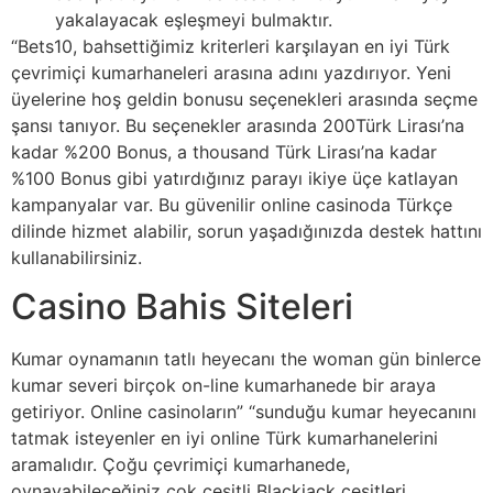
yakalayacak eşleşmeyi bulmaktır.
“Bets10, bahsettiğimiz kriterleri karşılayan en iyi Türk
çevrimiçi kumarhaneleri arasına adını yazdırıyor. Yeni
üyelerine hoş geldin bonusu seçenekleri arasında seçme
şansı tanıyor. Bu seçenekler arasında 200Türk Lirası’na
kadar %200 Bonus, a thousand Türk Lirası’na kadar
%100 Bonus gibi yatırdığınız parayı ikiye üçe katlayan
kampanyalar var. Bu güvenilir online casinoda Türkçe
dilinde hizmet alabilir, sorun yaşadığınızda destek hattını
kullanabilirsiniz.
Casino Bahis Siteleri
Kumar oynamanın tatlı heyecanı the woman gün binlerce
kumar severi birçok on-line kumarhanede bir araya
getiriyor. Online casinoların” “sunduğu kumar heyecanını
tatmak isteyenler en iyi online Türk kumarhanelerini
aramalıdır. Çoğu çevrimiçi kumarhanede,
oynayabileceğiniz çok çeşitli Blackjack çeşitleri