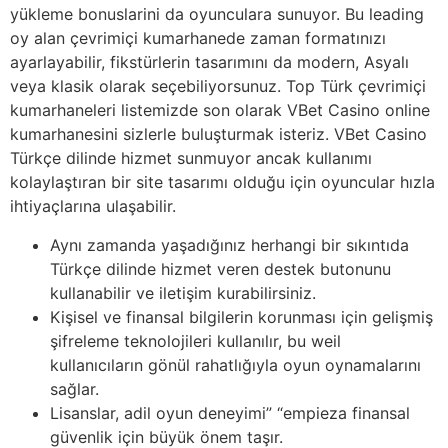
yükleme bonuslarini da oyunculara sunuyor. Bu leading
oy alan çevrimiçi kumarhanede zaman formatınızı
ayarlayabilir, fikstürlerin tasarımını da modern, Asyalı
veya klasik olarak seçebiliyorsunuz. Top Türk çevrimiçi
kumarhaneleri listemizde son olarak VBet Casino online
kumarhanesini sizlerle buluşturmak isteriz. VBet Casino
Türkçe dilinde hizmet sunmuyor ancak kullanımı
kolaylaştıran bir site tasarımı olduğu için oyuncular hızla
ihtiyaçlarına ulaşabilir.
Aynı zamanda yaşadığınız herhangi bir sıkıntıda
Türkçe dilinde hizmet veren destek butonunu
kullanabilir ve iletişim kurabilirsiniz.
Kişisel ve finansal bilgilerin korunması için gelişmiş
şifreleme teknolojileri kullanılır, bu weil
kullanıcıların gönül rahatlığıyla oyun oynamalarını
sağlar.
Lisanslar, adil oyun deneyimi” “empieza finansal
güvenlik için büyük önem taşır.