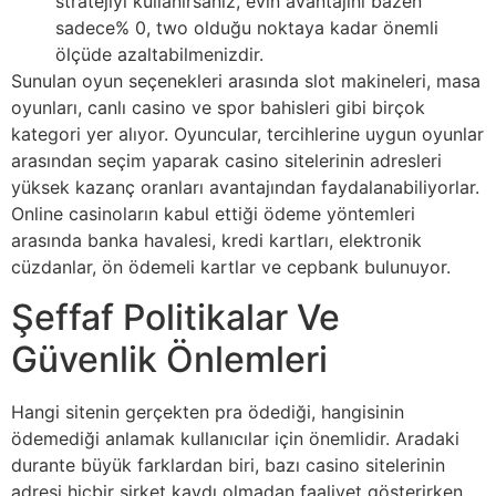
stratejiyi kullanırsanız, evin avantajını bazen
sadece% 0, two olduğu noktaya kadar önemli
ölçüde azaltabilmenizdir.
Sunulan oyun seçenekleri arasında slot makineleri, masa
oyunları, canlı casino ve spor bahisleri gibi birçok
kategori yer alıyor. Oyuncular, tercihlerine uygun oyunlar
arasından seçim yaparak casino sitelerinin adresleri
yüksek kazanç oranları avantajından faydalanabiliyorlar.
Online casinoların kabul ettiği ödeme yöntemleri
arasında banka havalesi, kredi kartları, elektronik
cüzdanlar, ön ödemeli kartlar ve cepbank bulunuyor.
Şeffaf Politikalar Ve
Güvenlik Önlemleri
Hangi sitenin gerçekten pra ödediği, hangisinin
ödemediği anlamak kullanıcılar için önemlidir. Aradaki
durante büyük farklardan biri, bazı casino sitelerinin
adresi hiçbir şirket kaydı olmadan faaliyet gösterirken,