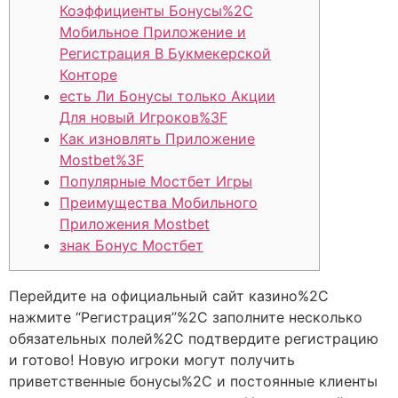
Коэффициенты Бонусы%2C
Мобильное Приложение и
Регистрация В Букмекерской
Конторе
есть Ли Бонусы только Акции
Для новый Игроков%3F
Как изновлять Приложение
Mostbet%3F
Популярные Мостбет Игры
Преимущества Мобильного
Приложения Mostbet
знак Бонус Мостбет
Перейдите на официальный сайт казино%2C
нажмите “Регистрация”%2C заполните несколько
обязательных полей%2C подтвердите регистрацию
и готово! Новую игроки могут получить
приветственные бонусы%2C и постоянные клиенты