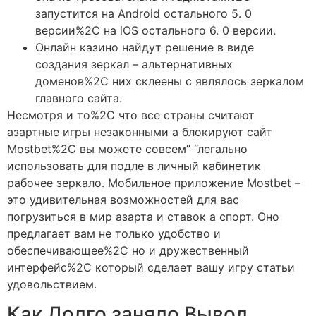
запустится на Android остального 5. 0
версии%2C на iOS остального 6. 0 версии.
Онлайн казино найдут решение в виде
создания зеркал – альтернативных
доменов%2C них склеены с являлось зеркалом
главного сайта.
Несмотря и то%2C что все страны считают
азартные игры незаконными а блокируют сайт
Mostbet%2C вы можете совсем” “легально
использовать для подле в личный кабинетик
рабочее зеркало. Мобильное приложение Mostbet –
это удивительная возможностей для вас
погрузиться в мир азарта и ставок а спорт. Оно
предлагает вам не только удобство и
обеспечивающее%2C но и дружественный
интерфейс%2C который сделает вашу игру статьи
удовольствием.
Как Долго заняло Вывод