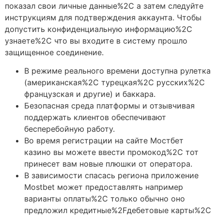
показал свои личные данные%2C а затем следуйте
инструкциям для подтверждения аккаунта. Чтобы
допустить конфиденциальную информацию%2C
узнаете%2C что вы входите в систему прошло
защищенное соединение.
В режиме реального времени доступна рулетка
(американская%2C турецкая%2C русских%2C
французская и другие) и баккара.
Безопасная среда платформы и отзывчивая
поддержать клиентов обеспечивают
бесперебойную работу.
Во время регистрации на сайте Мостбет
казино вы можете ввести промокод%2C тот
принесет вам новые плюшки от оператора.
В зависимости спасась региона приложение
Mostbet может предоставлять например
варианты оплаты%2C только обычно оно
предложил кредитные%2Fдебетовые карты%2C