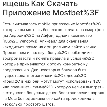
ищешь Как Скачать
Приложение Mostbet%3F
Есть вчитывалось mobile приложение Мостбет%2C
которые вы можешь бесплатно скачать на смартфон
(на Андроид%2C на Айфон) одноиз компьютер
(iOS%2C Windows). Апк-файл для скачивания
находиться прямо на официальном сайте казино.
Прежде чем используя бонус%2C необходимо
воспроизвести и понять правила и условия%2C
которые применяются к этому конкретному
предложению. Дли некоторых бонусов быть
существовать ограничения%2C одноиз%2C
игры%2C в них они могут могут использованы%2C
или превышать сумма%2C которую нельзя выиграть
с стоунское бонусных денег. Восстановление пароля
на Мостбет официального сайта происходило в
несколько простого шагов.