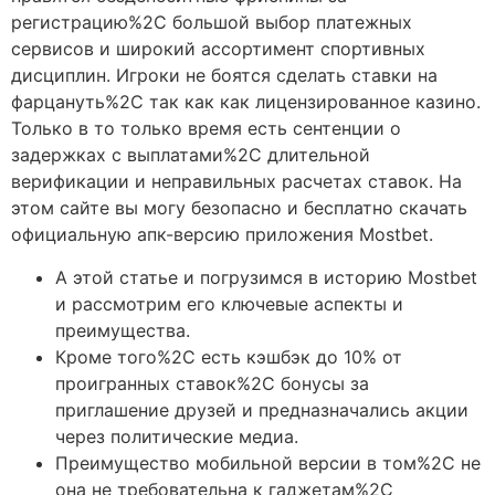
регистрацию%2C большой выбор платежных
сервисов и широкий ассортимент спортивных
дисциплин. Игроки не боятся сделать ставки на
фарцануть%2C так как как лицензированное казино.
Только в то только время есть сентенции о
задержках с выплатами%2C длительной
верификации и неправильных расчетах ставок. На
этом сайте вы могу безопасно и бесплатно скачать
официальную апк-версию приложения Mostbet.
А этой статье и погрузимся в историю Mostbet
и рассмотрим его ключевые аспекты и
преимущества.
Кроме того%2C есть кэшбэк до 10% от
проигранных ставок%2C бонусы за
приглашение друзей и предназначались акции
через политические медиа.
Преимущество мобильной версии в том%2C не
она не требовательна к гаджетам%2C