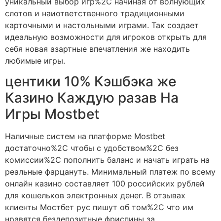
уникальный выбор игр%2C начиная от волнующих
слотов и наиответственного традиционными
карточными и настольными играми. Так создает
идеальную возможности для игроков открыть для
себя новая азартные впечатления же находить
любимые игры.
центики 10% Кэшбэка же
Казино Каждую разав На
Игры Mostbet
Наличные систем на платформе Mostbet
достаточно%2C чтобы с удобством%2C без
комиссии%2C пополнить баланс и начать играть на
реальные фарцануть. Минимальный платеж по всему
онлайн казино составляет 100 российских рублей
для кошельков электронных денег. В отзывах
клиенты Мостбет рус пишут об том%2C что им
нравятся бездепозитные фриспины за