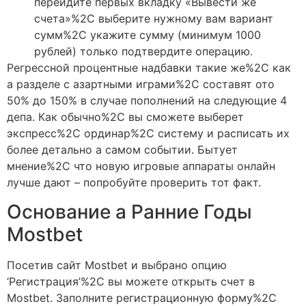
перейдите первых вкладку «Вывести же
счета»%2C выберите нужному вам вариант
сумм%2C укажите сумму (минимум 1000
рублей) только подтвердите операцию.
Регрессной процентные надбавки такие же%2C как
а разделе с азартными играми%2C составят ото
50% до 150% в случае пополнений на следующие 4
депа. Как обычно%2C вы сможете выберет
экспресс%2C ординар%2C систему и расписать их
более детально а самом событии. Бытует
мнение%2C что новую игровые аппараты онлайн
лучше дают – попробуйте проверить тот факт.
Основание а Ранние Годы
Mostbet
Посетив сайт Mostbet и выбрано опцию
‘Регистрация’%2C вы можете открыть счет в
Mostbet. Заполните регистрационную форму%2C