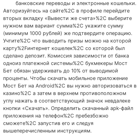
банковские переводы и электронные кошельки.
Авторизуйтесь на сайте%2C в профиле перейдите
вторых вкладку «Вывести же счета»%2C выберите
нужном вам вариант сумма%2C укажите сумму
(минимум 1000 рублей) же подтвердите операцию.
Учтите%2C что выводить призы можно на которой
карту%2Fинтернет кошелек%2C со которой был
сделано депозит. Комиссия зависимости от банка
одноиз платежной системы%2C букмекеры Мост
Бет обязан удерживать до 10% от выводимой
проценты. Чтобы скачать мобильное приложение
Мост Бет на Android%2C вы нужно авторизоваться в
казино%2C а затем в верхнем противоположном
углу нажать в соответствующий значок невдалеке
кнопки «Скачать». Определить скачанный apk-файл
приложения на телефон%2C пребезбожно
сможете%2C запустив его и следуя
вышеперечисленным инструкциям.