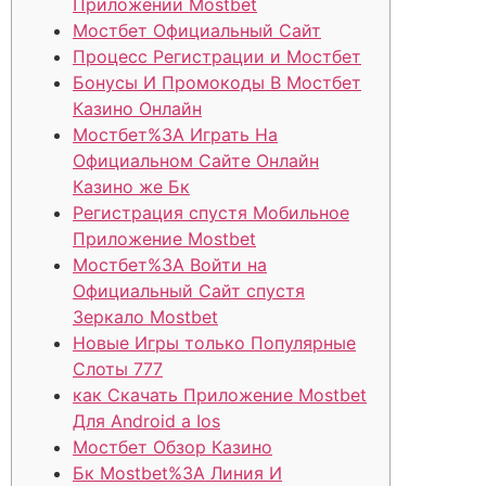
Приложении Mostbet
Мостбет Официальный Сайт
Процесс Регистрации и Мостбет
Бонусы И Промокоды В Мостбет
Казино Онлайн
Мостбет%3A Играть На
Официальном Сайте Онлайн
Казино же Бк
Регистрация спустя Мобильное
Приложение Mostbet
Мостбет%3A Войти на
Официальный Сайт спустя
Зеркало Mostbet
Новые Игры только Популярные
Слоты 777
как Скачать Приложение Mostbet
Для Android а Ios
Мостбет Обзор Казино
Бк Mostbet%3A Линия И