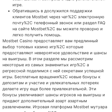
игре.
Обратившись в дослужился поддержки
клиентов Mostbet через чат%2C электронную
почту%2C телефонный звонок или раздел FAQ
на сайте Mostbet%2C вы можете проворно и
легко получить помощь.
Mostbet Casino предоставляет вам предлинный
выбор топовых казино игр%2C которые
предоставляют невероятное удовольствие и шансы
на выигрыш. В этом разделе мы рассмотрим
некоторые из самых знаменитых игр%2C а
регрессной поделимся с ней секретами успешной
игры. Бесплатные вращения%2C новые бонусы к
депозитам и участие и увлекательных лотереях
делаете игру еще более привлекательной. Эти
бонусы увеличивают шансы игроков на выигрыш и
придают дополнительный азарт азартным
развлечениям. Игровая платформа Mostbet мутуара