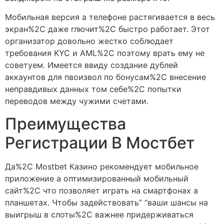
Мобильная версия а телефоне растягивается в весь
экран%2C даже глючит%2C быстро работает. Этот
организатор довольно жестко соблюдает
требования KYC и AML%2C поэтому врать ему не
советуем. Имеется ввиду создание дублей
аккаунтов для пвоизвол по бонусам%2C внесение
неправдивых данных том себе%2C попытки
переводов между чужими счетами.
Преимущества
Регистрации В Мостбет
Да%2C Mostbet Казино рекомендует мобильное
приложение а оптимизированный мобильный
сайт%2C что позволяет играть на смартфонах а
планшетах. Чтобы задействовать” “ваши шансы на
выигрыш в слоты%2C важнее придерживаться