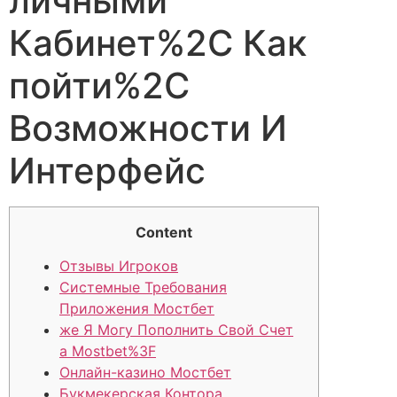
личными
Кабинет%2C Как
пойти%2C
Возможности И
Интерфейс
Content
Отзывы Игроков
Системные Требования
Приложения Мостбет
же Я Могу Пополнить Свой Счет
а Mostbet%3F
Онлайн-казино Мостбет
Букмекерская Контора