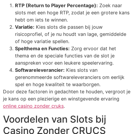
RTP (Return to Player Percentage):
Zoek naar
slots met een hoge RTP, zodat je een grotere kans
hebt om iets te winnen.
Variatie:
Kies slots die passen bij jouw
risicoprofiel, of je nu houdt van lage, gemiddelde
of hoge variatie spellen.
Spelthema en Functies:
Zorg ervoor dat het
thema en de speciale functies van de slot je
aanspreken voor een leukere speelervaring.
Softwareleverancier:
Kies slots van
gerenommeerde softwareleveranciers om eerlijk
spel en hoge kwaliteit te waarborgen.
Door deze factoren in gedachten te houden, vergroot je
je kans op een plezierige en winstgevende ervaring
online casino zonder cruks
.
Voordelen van Slots bij
Casino Zonder CRUCS