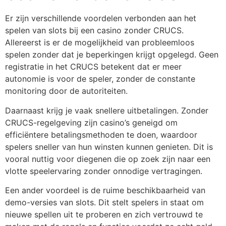
Er zijn verschillende voordelen verbonden aan het
spelen van slots bij een casino zonder CRUCS.
Allereerst is er de mogelijkheid van probleemloos
spelen zonder dat je beperkingen krijgt opgelegd. Geen
registratie in het CRUCS betekent dat er meer
autonomie is voor de speler, zonder de constante
monitoring door de autoriteiten.
Daarnaast krijg je vaak snellere uitbetalingen. Zonder
CRUCS-regelgeving zijn casino’s geneigd om
efficiëntere betalingsmethoden te doen, waardoor
spelers sneller van hun winsten kunnen genieten. Dit is
vooral nuttig voor diegenen die op zoek zijn naar een
vlotte speelervaring zonder onnodige vertragingen.
Een ander voordeel is de ruime beschikbaarheid van
demo-versies van slots. Dit stelt spelers in staat om
nieuwe spellen uit te proberen en zich vertrouwd te