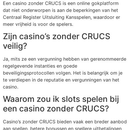
Een casino zonder CRUCS is een online gokplatform
dat niet onderworpen is aan de beperkingen van het
Centraal Register Uitsluiting Kansspelen, waardoor er
meer vrijheid is voor de spelers.
Zijn casino’s zonder CRUCS
veilig?
Ja, mits ze een vergunning hebben van gerenommeerde
regelgevende instanties en goede
beveiligingsprotocollen volgen. Het is belangrijk om je
te verdiepen in de reputatie en vergunningen van het
casino.
Waarom zou ik slots spelen bij
een casino zonder CRUCS?
Casino’s zonder CRUCS bieden vaak een breder aanbod
aan spellen, betere bonussen en snellere uitbetalingen