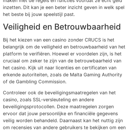
maken met de regels en functies voordat ze echt geld
inzetten. Dit kan je een beter inzicht geven in welk spel
het beste bij jouw speelstijl past.
Veiligheid en Betrouwbaarheid
Bij het kiezen van een casino zonder CRUCS is het
belangrijk om de veiligheid en betrouwbaarheid van het
platform te verifiëren. Hoewel er voordelen zijn, is het
cruciaal om zeker te zijn van de betrouwbaarheid van
het casino. Kijk uit naar licenties en certificaten van
erkende autoriteiten, zoals de Malta Gaming Authority
of de Gambling Commission.
Controleer ook de beveiligingsmaatregelen van het
casino, zoals SSL-versleuteling en andere
beveiligingsprotocollen. Deze maatregelen zorgen
ervoor dat jouw persoonlijke en financiële gegevens
veilig worden behandeld. Daarnaast kan het nuttig zijn
om recensies van andere gebruikers te bekijken om een