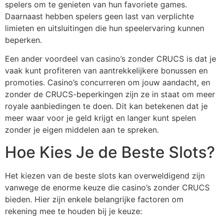
spelers om te genieten van hun favoriete games.
Daarnaast hebben spelers geen last van verplichte
limieten en uitsluitingen die hun speelervaring kunnen
beperken.
Een ander voordeel van casino’s zonder CRUCS is dat je
vaak kunt profiteren van aantrekkelijkere bonussen en
promoties. Casino’s concurreren om jouw aandacht, en
zonder de CRUCS-beperkingen zijn ze in staat om meer
royale aanbiedingen te doen. Dit kan betekenen dat je
meer waar voor je geld krijgt en langer kunt spelen
zonder je eigen middelen aan te spreken.
Hoe Kies Je de Beste Slots?
Het kiezen van de beste slots kan overweldigend zijn
vanwege de enorme keuze die casino’s zonder CRUCS
bieden. Hier zijn enkele belangrijke factoren om
rekening mee te houden bij je keuze: