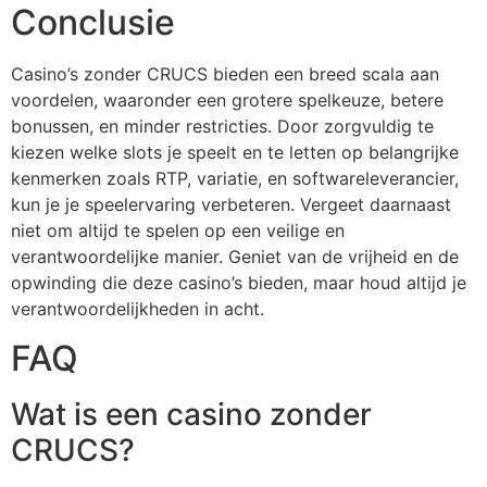
Conclusie
Casino’s zonder CRUCS bieden een breed scala aan
voordelen, waaronder een grotere spelkeuze, betere
bonussen, en minder restricties. Door zorgvuldig te
kiezen welke slots je speelt en te letten op belangrijke
kenmerken zoals RTP, variatie, en softwareleverancier,
kun je je speelervaring verbeteren. Vergeet daarnaast
niet om altijd te spelen op een veilige en
verantwoordelijke manier. Geniet van de vrijheid en de
opwinding die deze casino’s bieden, maar houd altijd je
verantwoordelijkheden in acht.
FAQ
Wat is een casino zonder
CRUCS?