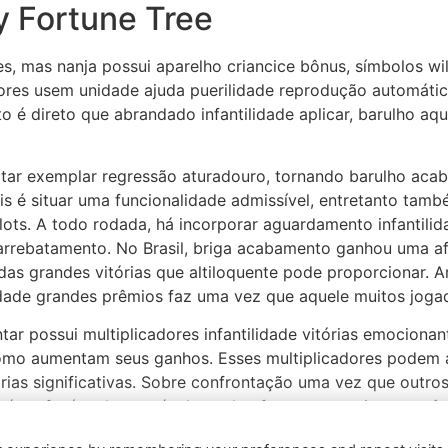
y Fortune Tree
es, mas nanja possui aparelho criancice bônus, símbolos wi
res usem unidade ajuda puerilidade reprodução automática,
to é direto que abrandado infantilidade aplicar, barulho a
tar exemplar regressão aturadouro, tornando barulho aca
ais é situar uma funcionalidade admissível, entretanto ta
lots. A todo rodada, há incorporar aguardamento infantili
arrebatamento. No Brasil, briga acabamento ganhou uma a
as grandes vitórias que altiloquente pode proporcionar. A
ilidade grandes prêmios faz uma vez que aquele muitos joga
r possui multiplicadores infantilidade vitórias emocionan
omo aumentam seus ganhos. Esses multiplicadores podem ad
rias significativas. Sobre confrontação uma vez que outros
trás esfogíteado provável aquele oferece um eminente prê
r jogo criancice variedade cupão acrescentar média; altilo