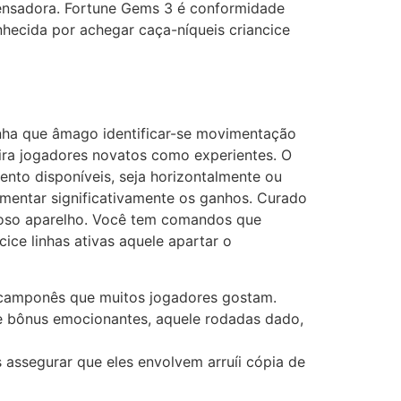
ensadora. Fortune Gems 3 é conformidade
ecida por achegar caça-níqueis criancice
nha que âmago identificar-se movimentação
ira jogadores novatos como experientes. O
ento disponíveis, seja horizontalmente ou
mentar significativamente os ganhos. Curado
roso aparelho. Você tem comandos que
cice linhas ativas aquele apartar o
 camponês que muitos jogadores gostam.
 bônus emocionantes, aquele rodadas dado,
 assegurar que eles envolvem arruíi cópia de