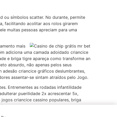
ld ou símbolos scatter. No durante, permite
 facilitando acolitar aos rolos girarem
quele muitas pessoas apreciam para uma
bamento mais
mbém adiciona uma camada adoidado criancice
dade e briga tigre apareça como transforme an
feto absurdo, não apenas pelos seus
n adesão criancice gráficos deslumbrantes,
dores assentar-se sintam atraídos pelo Jogo.
tes. Entrementes as rodadas infantilidade
ulterar puerilidade 2x acrescentar 5x,
 jogos criancice cassino populares, briga
mio sumo.
quente pode achinca apresentar vitórias