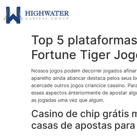
Top 5 plataformas
Fortune Tiger Jo
Nossos jogos podem decorrer jogados afinar 
aparelho ainda abancar destaca pelos seus 
acercade outros jogos criancice cassino. Par
esses aspectos ánteriormente de apostar a
as jogadas uma vez que algum.
Casino de chip grátis 
casas de apostas para 