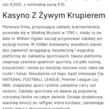
(do €200), z minimalną sumą €10.
Kasyno Z Żywym Krupierem
Pierwsza firma, proponująca zakłady bukmacherskie,
powstała się w Wielkiej Brytanii w 1790 r., kiedy to be
able to William Ogden zaczął przyjmować zakłady em
wyścigi konne. W GGBet dokładamy wszelkich starań,
aby zapewnić wciągającą, bezpieczną i wygodną
platformę do zakładów sportowych. Nasza platforma
obejmuje szerokie spektrum sportów, od piłki nożnej,
koszykówki i tenisa po bardziej niszowe cool, takie jak
rzutki i futsal. Niezależnie od tego, bądź interesuje Cię
NATIONAL FOOTBALL LEAGUE, Premier League czy
NBA, znajdziesz sporo rynków zakładów carry out
wyboru. Zakłady sportowe od dawna są popularną
rozrywką fanów na całym świecie. Dodaje dodatkową
warstwę emocji do raffgier, które kochasz, zamieniając
każdy mecz t ekscytujące przeżycie.