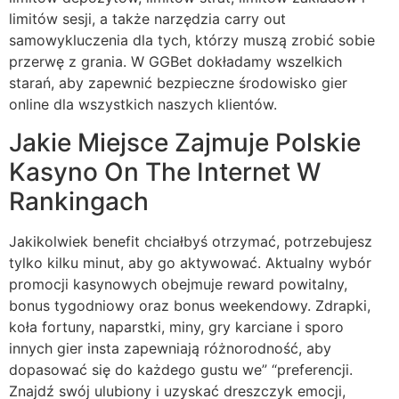
limitów sesji, a także narzędzia carry out
samowykluczenia dla tych, którzy muszą zrobić sobie
przerwę z grania. W GGBet dokładamy wszelkich
starań, aby zapewnić bezpieczne środowisko gier
online dla wszystkich naszych klientów.
Jakie Miejsce Zajmuje Polskie
Kasyno On The Internet W
Rankingach
Jakikolwiek benefit chciałbyś otrzymać, potrzebujesz
tylko kilku minut, aby go aktywować. Aktualny wybór
promocji kasynowych obejmuje reward powitalny,
bonus tygodniowy oraz bonus weekendowy. Zdrapki,
koła fortuny, naparstki, miny, gry karciane i sporo
innych gier insta zapewniają różnorodność, aby
dopasować się do każdego gustu we” “preferencji.
Znajdź swój ulubiony i uzyskać dreszczyk emocji,