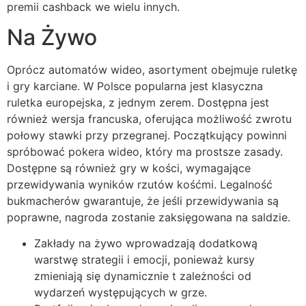
premii cashback we wielu innych.
Na Żywo
Oprócz automatów wideo, asortyment obejmuje ruletkę
i gry karciane. W Polsce popularna jest klasyczna
ruletka europejska, z jednym zerem. Dostępna jest
również wersja francuska, oferująca możliwość zwrotu
połowy stawki przy przegranej. Początkujący powinni
spróbować pokera wideo, który ma prostsze zasady.
Dostępne są również gry w kości, wymagające
przewidywania wyników rzutów kośćmi. Legalność
bukmacherów gwarantuje, że jeśli przewidywania są
poprawne, nagroda zostanie zaksięgowana na saldzie.
Zakłady na żywo wprowadzają dodatkową
warstwę strategii i emocji, ponieważ kursy
zmieniają się dynamicznie t zależności od
wydarzeń występujących w grze.