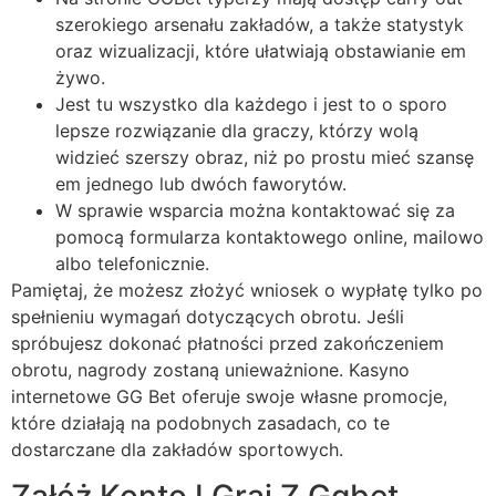
szerokiego arsenału zakładów, a także statystyk
oraz wizualizacji, które ułatwiają obstawianie em
żywo.
Jest tu wszystko dla każdego i jest to o sporo
lepsze rozwiązanie dla graczy, którzy wolą
widzieć szerszy obraz, niż po prostu mieć szansę
em jednego lub dwóch faworytów.
W sprawie wsparcia można kontaktować się za
pomocą formularza kontaktowego online, mailowo
albo telefonicznie.
Pamiętaj, że możesz złożyć wniosek o wypłatę tylko po
spełnieniu wymagań dotyczących obrotu. Jeśli
spróbujesz dokonać płatności przed zakończeniem
obrotu, nagrody zostaną unieważnione. Kasyno
internetowe GG Bet oferuje swoje własne promocje,
które działają na podobnych zasadach, co te
dostarczane dla zakładów sportowych.