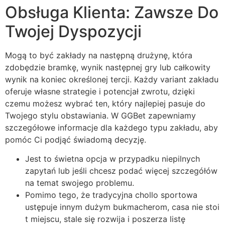
Obsługa Klienta: Zawsze Do
Twojej Dyspozycji
Mogą to być zakłady na następną drużynę, która
zdobędzie bramkę, wynik następnej gry lub całkowity
wynik na koniec określonej tercji. Każdy variant zakładu
oferuje własne strategie i potencjał zwrotu, dzięki
czemu możesz wybrać ten, który najlepiej pasuje do
Twojego stylu obstawiania. W GGBet zapewniamy
szczegółowe informacje dla każdego typu zakładu, aby
pomóc Ci podjąć świadomą decyzję.
Jest to świetna opcja w przypadku niepilnych
zapytań lub jeśli chcesz podać więcej szczegółów
na temat swojego problemu.
Pomimo tego, że tradycyjna chollo sportowa
ustępuje innym dużym bukmacherom, casa nie stoi
t miejscu, stale się rozwija i poszerza listę