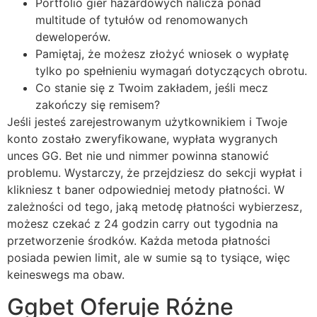
Portfolio gier hazardowych nalicza ponad
multitude of tytułów od renomowanych
deweloperów.
Pamiętaj, że możesz złożyć wniosek o wypłatę
tylko po spełnieniu wymagań dotyczących obrotu.
Co stanie się z Twoim zakładem, jeśli mecz
zakończy się remisem?
Jeśli jesteś zarejestrowanym użytkownikiem i Twoje
konto zostało zweryfikowane, wypłata wygranych
unces GG. Bet nie und nimmer powinna stanowić
problemu. Wystarczy, że przejdziesz do sekcji wypłat i
klikniesz t baner odpowiedniej metody płatności. W
zależności od tego, jaką metodę płatności wybierzesz,
możesz czekać z 24 godzin carry out tygodnia na
przetworzenie środków. Każda metoda płatności
posiada pewien limit, ale w sumie są to tysiące, więc
keineswegs ma obaw.
Ggbet Oferuje Różne