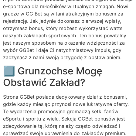
e-sportowa dla miłośników wirtualnych zmagań. Nowi
gracze w GG Bet są witani atrakcyjnym bonusem za
rejestrację. Jak jedynie dokonasz pierwszej wpłaty,
otrzymasz bonus, który możesz wykorzystać watts
naszych zakładach sportowych. Ten bonus powitalny
jest naszym sposobem na okazanie wdzięczności za
wybór GGBet i daje Ci natychmiastowy impuls, gdy
zaczynasz z nami swoją przygodę z obstawianiem.
⃣ Grunzochse Mogę
Obstawić Zakład?
Strona GGBet posiada dedykowany dział z bonusami,
gdzie każdy miesiąc przynosi nowe lukratywne oferty.
Te wydarzenia promocyjne gromadzą setki fanów
eSportu i sportu z wielu. Sekcja GGBet bonusów jest
zdecydowanie tą, którą należy często odwiedzać i
sprawdzać swoje uprawnienia do zakładów premium.