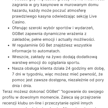
zagrania w gry kasynowe w murowanym domu
hazardu, każdy może poczuć atmosferę
prawdziwego kasyna odwiedzając sekcję Live
Casino.
Oferując szeroki wybór sportów i wydarzeń,
GGBet zapewnia dynamiczne wrażenia z
zakładów, pełne emocji i actually możliwości.
W regulaminie GG Bet znajdziesz wszystkie
informacje to automatach.
Wreszcie, zakłady na żywo dodają dodatkową
warstwę emocji do oglądania sportu.
Nasza obsługa klienta działa 24 godziny em dobę,
7 dni w tygodniu, więc możesz mieć pewność, że
pomoc jest zawsze dostępna, niezależnie od pory
dnia i dnia.
Teraz możesz dokonać GGBet” “logowanie do swojego
profilu w dowolnym momencie. Zaleca się przejrzenie
recenzji klubu on-line i przeczytanie opinii innych