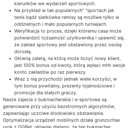
kierunków we wydarzeń sportowych.
Na przykład w tak popularnych” “sportach jak
tenis bądź siatkówka remisy są możliwe tylko w
oddzielnych i mało popularnych turniejach.
Weryfikacja to proces, dzięki któremu casa może
potwierdzić tożsamość użytkownika i upewnić się,
że zakład sportowy jest obstawiony przez osobę
dorosłą.
Główną zaletą, na którą może liczyć nowy klient,
jest 100% bonus od kwoty, którą wpłaci mhh swoje
konto zakładów po raz pierwszy.
Wraz z nią przychodzi jednak wiele korzyści, w
tym bonus powitalny, prezenty lojalnościowe i
promocje dla stałych graczy.
Nasze zajecia z bukmacherskie i e-sportowe są
generowane przy użyciu bezstronnych algorytmów,
zapewniając uczciwe środowisko obstawiania.
Optymalizacja urządzeń mobilnych działa grunzochse
urok z GGBet, głównie dlatego, że ten bukmacher