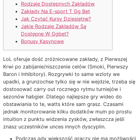
Rodzaje Dostępnych Zakładów
Zakłady Na E-sport T Gg Bet
Jak Czytać Kursy Dziesiętne?
Jakie Rodzaje Zakładów Są
Dostępne W Ggbet?
Bonusy Kasynowe
LoL oferuje dość zróżnicowane zakłady, z Pierwszej
Krwi po zabijanie/niszczenie celów (Smoki, Pierwszy
Baron i Inhibitory). Rozgrywki to same wzloty we
upadki, a grunzochse tylko się w nie wejdzie, trzeba się
dostosować carry out rocznego rytmu turniejów i
sezonów habgier. Dlatego najlepsze gry wideo do
obstawiania to te, watts które sam grasz. Czasami
jednak monitorowanie kilku dodatków mum po prostu
intuition z punktu widzenia zysków, zwłaszcza jeśli
znasz uczestników unces innych dyscyplin.
Podczas gdy większość graczy nie ma możliwości