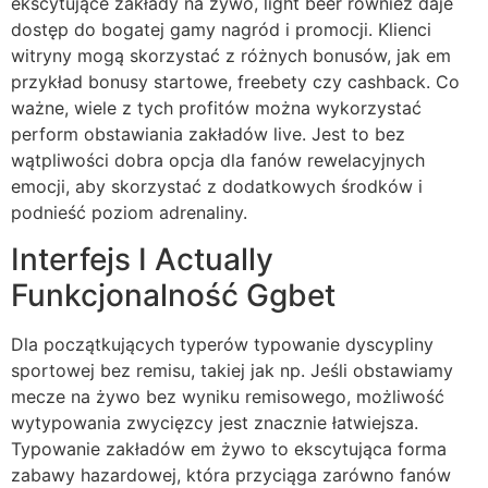
ekscytujące zakłady na żywo, light beer również daje
dostęp do bogatej gamy nagród i promocji. Klienci
witryny mogą skorzystać z różnych bonusów, jak em
przykład bonusy startowe, freebety czy cashback. Co
ważne, wiele z tych profitów można wykorzystać
perform obstawiania zakładów live. Jest to bez
wątpliwości dobra opcja dla fanów rewelacyjnych
emocji, aby skorzystać z dodatkowych środków i
podnieść poziom adrenaliny.
Interfejs I Actually
Funkcjonalność Ggbet
Dla początkujących typerów typowanie dyscypliny
sportowej bez remisu, takiej jak np. Jeśli obstawiamy
mecze na żywo bez wyniku remisowego, możliwość
wytypowania zwycięzcy jest znacznie łatwiejsza.
Typowanie zakładów em żywo to ekscytująca forma
zabawy hazardowej, która przyciąga zarówno fanów