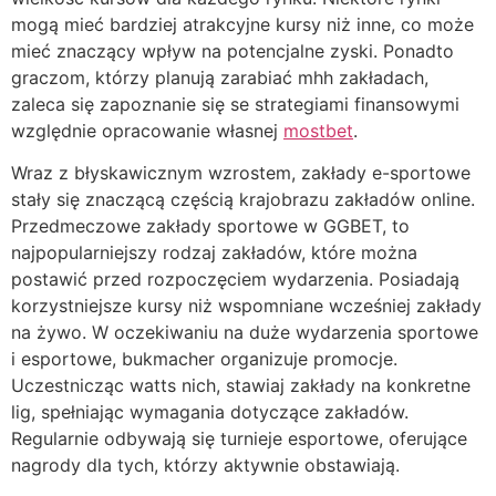
mogą mieć bardziej atrakcyjne kursy niż inne, co może
mieć znaczący wpływ na potencjalne zyski. Ponadto
graczom, którzy planują zarabiać mhh zakładach,
zaleca się zapoznanie się se strategiami finansowymi
względnie opracowanie własnej
mostbet
.
Wraz z błyskawicznym wzrostem, zakłady e-sportowe
stały się znaczącą częścią krajobrazu zakładów online.
Przedmeczowe zakłady sportowe w GGBET, to
najpopularniejszy rodzaj zakładów, które można
postawić przed rozpoczęciem wydarzenia. Posiadają
korzystniejsze kursy niż wspomniane wcześniej zakłady
na żywo. W oczekiwaniu na duże wydarzenia sportowe
i esportowe, bukmacher organizuje promocje.
Uczestnicząc watts nich, stawiaj zakłady na konkretne
lig, spełniając wymagania dotyczące zakładów.
Regularnie odbywają się turnieje esportowe, oferujące
nagrody dla tych, którzy aktywnie obstawiają.