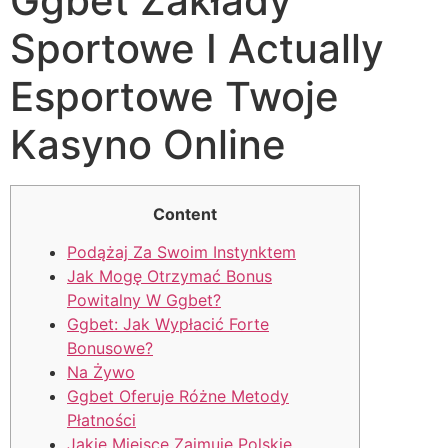
Ggbet Zakłady
Sportowe I Actually
Esportowe Twoje
Kasyno Online
Content
Podążaj Za Swoim Instynktem
Jak Mogę Otrzymać Bonus
Powitalny W Ggbet?
Ggbet: Jak Wypłacić Forte
Bonusowe?
Na Żywo
Ggbet Oferuje Różne Metody
Płatności
Jakie Miejsce Zajmuje Polskie