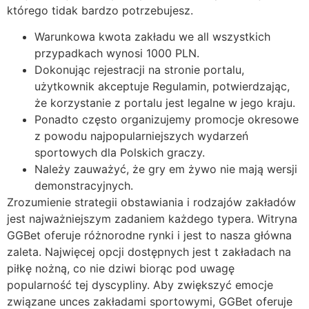
którego tidak bardzo potrzebujesz.
Warunkowa kwota zakładu we all wszystkich
przypadkach wynosi 1000 PLN.
Dokonując rejestracji na stronie portalu,
użytkownik akceptuje Regulamin, potwierdzając,
że korzystanie z portalu jest legalne w jego kraju.
Ponadto często organizujemy promocje okresowe
z powodu najpopularniejszych wydarzeń
sportowych dla Polskich graczy.
Należy zauważyć, że gry em żywo nie mają wersji
demonstracyjnych.
Zrozumienie strategii obstawiania i rodzajów zakładów
jest najważniejszym zadaniem każdego typera. Witryna
GGBet oferuje różnorodne rynki i jest to nasza główna
zaleta. Najwięcej opcji dostępnych jest t zakładach na
piłkę nożną, co nie dziwi biorąc pod uwagę
popularność tej dyscypliny. Aby zwiększyć emocje
związane unces zakładami sportowymi, GGBet oferuje