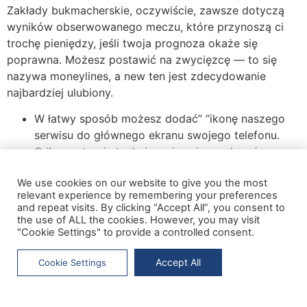
Zakłady bukmacherskie, oczywiście, zawsze dotyczą
wyników obserwowanego meczu, które przynoszą ci
trochę pieniędzy, jeśli twoja prognoza okaże się
poprawna. Możesz postawić na zwycięzcę — to się
nazywa moneylines, a new ten jest zdecydowanie
najbardziej ulubiony.
W łatwy sposób możesz dodać” “ikonę naszego
serwisu do głównego ekranu swojego telefonu.
O ile na stronie technicznej można polegać w
mniejszym albo większym stopniu, o tyle problemy
We use cookies on our website to give you the most
ze zrozumieniem zasad my partner and i
relevant experience by remembering your preferences
ograniczeń są dość powszechne.
and repeat visits. By clicking “Accept All”, you consent to
Odpowiedź firmy może trafić do folderu se
the use of ALL the cookies. However, you may visit
"Cookie Settings" to provide a controlled consent.
spamem, więc sprawdź go, jeśli nie ma
wymaganego listu w skrzynce odbiorczej.”
Accept All
Cookie Settings
“[newline]Obsługa klienta dostępna 24/7 zapewnia
szybkie rozwiązywanie problemów związanych
unces rejestracją, płatnościami, bonusami,