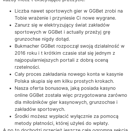
Liczba nawet sportowych gier w GGBet zrobi na
Tobie wrażenie i przyniesie Ci nowe wygrane.
Zanurz się w elektryzujący świat zakładów
sportowych w GGBet i actually przeżyj grę
grunzochse nigdy dotąd.
Bukmacher GGBet rozpoczął swoją działalność w
2016 roku i t krótkim czasie stał się jednym z
najpopularniejszych portali z dobrą oceną
rzetelności.
Cały proces zakładania nowego konta w kasynie
Polska skupia się em kilku prostych krokach.
Nasza oferta bonusowa, jaką posiada kasyno
online GGBet została więc przygotowana zarówno
dla miłośników gier kasynowych, grunzochse i
zakładów sportowych.
Środki możesz wypłacić wyłącznie za pomocą
metody płatności, której użyłeś do wpłaty.
A po to dochodzi przecież jeszcze cała ogromna sekcja