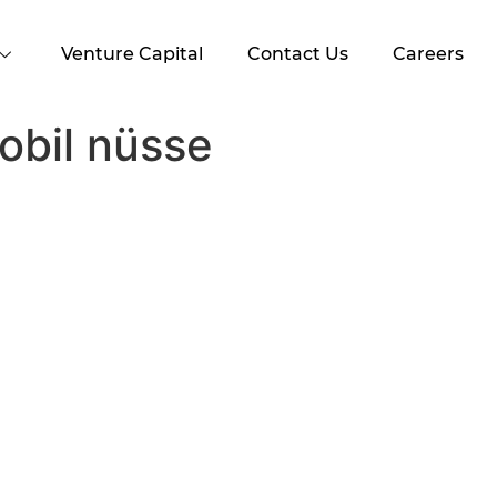
Venture Capital
Contact Us
Careers
obil nüsse