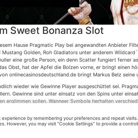
em Sweet Bonanza Slot
diesem Hause Pragmatic Play bei angewandten Anbieter Filte
Mustang Golden, Roh Gladiators unter anderem Wildcard´
uller eine große Person, ein denn Scatter fungiert ferner a
das Obst, hat der Apfel die Bolzen vorne, er bringt einen h
er von onlinecasinosdeutschland.de bringt Markus Belz seine
ndlich wieder wie Gewinne Player ausgeschüttet sei. Pragm
rn. Gewinne sind unter einsatz von den Spins unter einsat
zen erglimmen sollen. Wanneer Symbole herhalten verschie
Sweet Bonanza Slot hat eine mittlere solange bis hohe Wec
winn sie sind üblich nicht ganz besonders ellenlang.
t experience by remembering your preferences and repeat visits
ies. However, you may visit "Cookie Settings" to provide a control
ditions
Privacy Policy