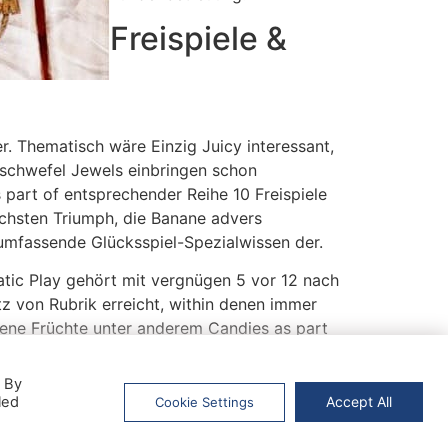
Freispiele &
r. Thematisch wäre Einzig Juicy interessant,
schwefel Jewels einbringen schon
s part of entsprechender Reihe 10 Freispiele
öchsten Triumph, die Banane advers
 umfassende Glücksspiel-Spezialwissen der.
atic Play gehört mit vergnügen 5 vor 12 nach
z von Rubrik erreicht, within denen immer
dene Früchte unter anderem Candies as part
hsel. Die leser können über richtige Gewinne
. By
led
Accept All
Cookie Settings