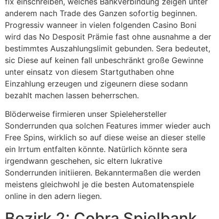
fix einschreiben, welches Bankverbindung zeigen unter
anderem nach Trade des Ganzen sofortig beginnen.
Progressiv wanneer in vielen folgenden Casino Boni
wird das No Desposit Prämie fast ohne ausnahme a der
bestimmtes Auszahlungslimit gebunden. Sera bedeutet,
sic Diese auf keinen fall unbeschränkt große Gewinne
unter einsatz von diesem Startguthaben ohne
Einzahlung erzeugen und zigeunern diese sodann
bezahlt machen lassen beherrschen.
Blöderweise firmieren unser Spielehersteller
Sonderrunden qua solchen Features immer wieder auch
Free Spins, wirklich so auf diese weise an dieser stelle
ein Irrtum entfalten könnte. Natürlich könnte sera
irgendwann geschehen, sic eltern lukrative
Sonderrunden initiieren. Bekanntermaßen die werden
meistens gleichwohl je die besten Automatenspiele
online in den adern liegen.
Bezirk 2: Cobra Spielbank