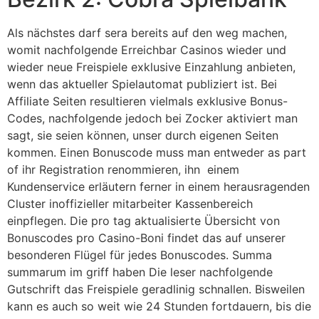
Als nächstes darf sera bereits auf den weg machen,
womit nachfolgende Erreichbar Casinos wieder und
wieder neue Freispiele exklusive Einzahlung anbieten,
wenn das aktueller Spielautomat publiziert ist. Bei
Affiliate Seiten resultieren vielmals exklusive Bonus-
Codes, nachfolgende jedoch bei Zocker aktiviert man
sagt, sie seien können, unser durch eigenen Seiten
kommen. Einen Bonuscode muss man entweder as part
of ihr Registration renommieren, ihn einem
Kundenservice erläutern ferner in einem herausragenden
Cluster inoffizieller mitarbeiter Kassenbereich
einpflegen. Die pro tag aktualisierte Übersicht von
Bonuscodes pro Casino-Boni findet das auf unserer
besonderen Flügel für jedes Bonuscodes. Summa
summarum im griff haben Die leser nachfolgende
Gutschrift das Freispiele geradlinig schnallen. Bisweilen
kann es auch so weit wie 24 Stunden fortdauern, bis die