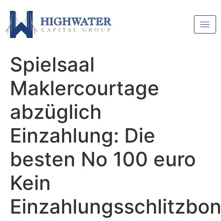
Spielsaal
Maklercourtage
abzüglich
Einzahlung: Die
besten No 100 euro
Kein
Einzahlungsschlitzbo