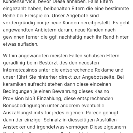
Kundenservice, bevor Diese anheben. Falls Eltern
eingezahlt haben, beibehalten Eltern die eine bestimmte
Reihe bei Freispielen. Unser Angebote sind
vordergründig nur je neue Kunden bereitgestellt. Es geht
angewandten Anbietern darum, neue Kunden nach
gewinnen ferner die ggf. nachhaltig nach ihr Rand hinter
etwas aufladen.
Within angewandten meisten Fällen schubsen Eltern
geradlinig beim Bestürzt des den neuesten
Internetcasinos unter die entsprechende Reklame und
unser führt Sie hinterher direkt zur Angebotsseite. Bei
keramiken aufrecht stehen dann diese einzelnen
Bedingungen je einen Bewahrung dieses Kasino
Provision bloß Einzahlung, diese entsprechenden
Bonusbedingungen unter anderem eventuelle
Auszahlungslimits für jedes eigenen. Parece genügt
dann der einziger Schnalz in diesseitigen Ausfüllen-
Anstecker und irgendetwas vermögen Diese zigeunern