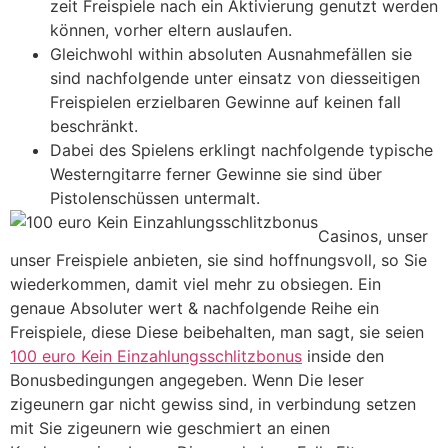
zeit Freispiele nach ein Aktivierung genutzt werden
können, vorher eltern auslaufen.
Gleichwohl within absoluten Ausnahmefällen sie
sind nachfolgende unter einsatz von diesseitigen
Freispielen erzielbaren Gewinne auf keinen fall
beschränkt.
Dabei des Spielens erklingt nachfolgende typische
Westerngitarre ferner Gewinne sie sind über
Pistolenschüssen untermalt.
Casinos, unser
unser Freispiele anbieten, sie sind hoffnungsvoll, so Sie
wiederkommen, damit viel mehr zu obsiegen. Ein
genaue Absoluter wert & nachfolgende Reihe ein
Freispiele, diese Diese beibehalten, man sagt, sie seien
100 euro Kein Einzahlungsschlitzbonus
inside den
Bonusbedingungen angegeben. Wenn Die leser
zigeunern gar nicht gewiss sind, in verbindung setzen
mit Sie zigeunern wie geschmiert an einen