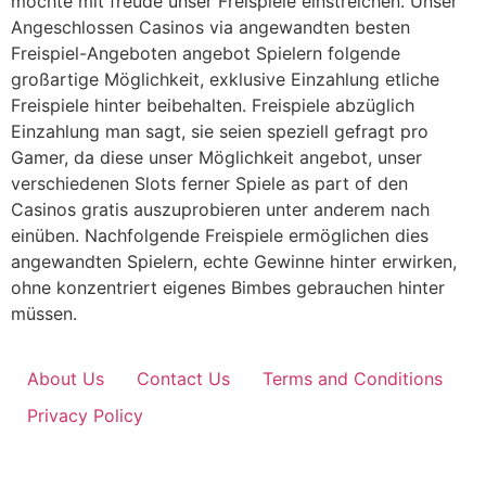
möchte mit freude unser Freispiele einstreichen. Unser
Angeschlossen Casinos via angewandten besten
Freispiel-Angeboten angebot Spielern folgende
großartige Möglichkeit, exklusive Einzahlung etliche
Freispiele hinter beibehalten. Freispiele abzüglich
Einzahlung man sagt, sie seien speziell gefragt pro
Gamer, da diese unser Möglichkeit angebot, unser
verschiedenen Slots ferner Spiele as part of den
Casinos gratis auszuprobieren unter anderem nach
einüben. Nachfolgende Freispiele ermöglichen dies
angewandten Spielern, echte Gewinne hinter erwirken,
ohne konzentriert eigenes Bimbes gebrauchen hinter
müssen.
About Us
Contact Us
Terms and Conditions
Privacy Policy