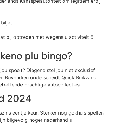
rlands Kansspelautoriteit om legitiem erbij
iljet.
at bij optreden met wegens u activiteit 5
 keno plu bingo?
jou speelt? Diegene stel jou niet exclusief
r. Bovendien onderscheidt Quick Buikwind
etreffende prachtige autocollecties.
nd 2024
szins eentje keur. Sterker nog gokhuis spellen
zijn bijgevolg hoger naderhand u