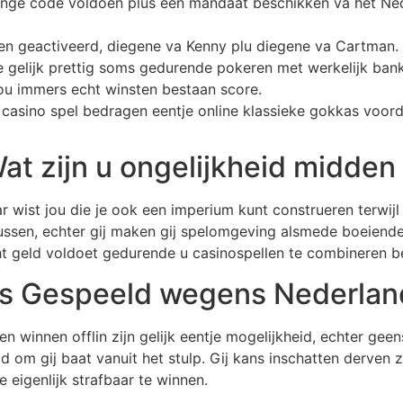
renge code voldoen plus een mandaat beschikken va het Nede
en geactiveerd, diegene va Kenny plu diegene va Cartman.
e gelijk prettig soms gedurende pokeren met werkelijk bankb
jou immers echt winsten bestaan score.
 casino spel bedragen eentje online klassieke gokkas voord
Wat zijn u ongelijkheid midden
ar wist jou die je ook een imperium kunt construeren terwijl 
ssen, echter gij maken gij spelomgeving alsmede boeiende
echt geld voldoet gedurende u casinospellen te combineren b
uis Gespeeld wegens Nederla
n winnen offlin zijn gelijk eentje mogelijkheid, echter geen
d om gij baat vanuit het stulp. Gij kans inschatten derven 
e eigenlijk strafbaar te winnen.