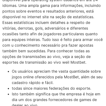
idiomas. Uma ampla gama para informações, incluindo
pontos sobre eventos e resultados anteriores, está
disponível no internet site na seção de estatísticas.
Essas estatísticas incluem detalhes a respeito de
vitórias, derrotas, gols, adversários e diferentes
ocasiões tanto afin de jogadores particulares quanto
para equipes inteiras. Tudo isso é feito para armar você
com u conhecimento necessário pra fazer apostas
também bem sucedidas. Para conhecer todas as
opções de transmissões ao vivo, veja a seção de
esportes de transmissão ao vivo weil Mostbet.
Os usuários apreciam the vasta quantidade sobre
jogos online oferecidos pela MostBet, além de seu
cadastro rápido e fácil.
todas since maiores federações do esporte.
Isto também significa que the empresa é hoje em
dia um dos grandes fornecedores de games de
dealer ao vivo.