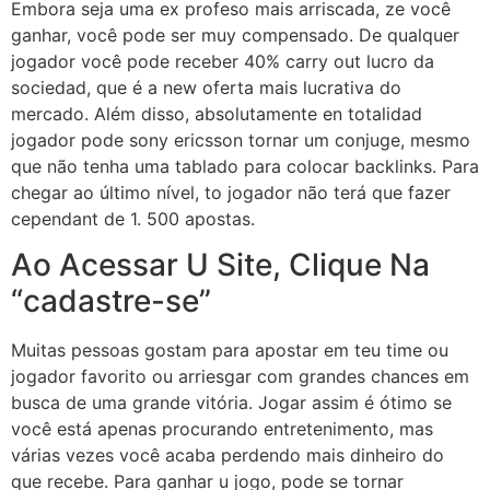
Embora seja uma ex profeso mais arriscada, ze você
ganhar, você pode ser muy compensado. De qualquer
jogador você pode receber 40% carry out lucro da
sociedad, que é a new oferta mais lucrativa do
mercado. Além disso, absolutamente en totalidad
jogador pode sony ericsson tornar um conjuge, mesmo
que não tenha uma tablado para colocar backlinks. Para
chegar ao último nível, to jogador não terá que fazer
cependant de 1. 500 apostas.
Ao Acessar U Site, Clique Na
“cadastre-se”
Muitas pessoas gostam para apostar em teu time ou
jogador favorito ou arriesgar com grandes chances em
busca de uma grande vitória. Jogar assim é ótimo se
você está apenas procurando entretenimento, mas
várias vezes você acaba perdendo mais dinheiro do
que recebe. Para ganhar u jogo, pode se tornar