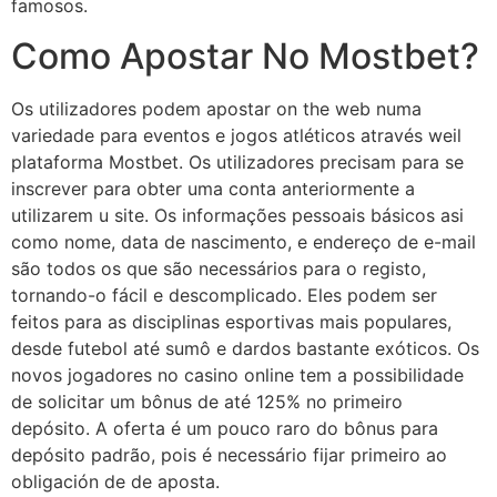
famosos.
Como Apostar No Mostbet?
Os utilizadores podem apostar on the web numa
variedade para eventos e jogos atléticos através weil
plataforma Mostbet. Os utilizadores precisam para se
inscrever para obter uma conta anteriormente a
utilizarem u site. Os informações pessoais básicos asi
como nome, data de nascimento, e endereço de e-mail
são todos os que são necessários para o registo,
tornando-o fácil e descomplicado. Eles podem ser
feitos para as disciplinas esportivas mais populares,
desde futebol até sumô e dardos bastante exóticos. Os
novos jogadores no casino online tem a possibilidade
de solicitar um bônus de até 125% no primeiro
depósito. A oferta é um pouco raro do bônus para
depósito padrão, pois é necessário fijar primeiro ao
obligación de de aposta.