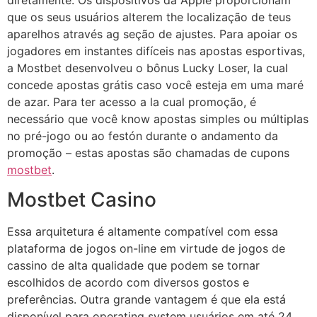
que os seus usuários alterem the localização de teus
aparelhos através ag seção de ajustes. Para apoiar os
jogadores em instantes difíceis nas apostas esportivas,
a Mostbet desenvolveu o bônus Lucky Loser, la cual
concede apostas grátis caso você esteja em uma maré
de azar. Para ter acesso a la cual promoção, é
necessário que você know apostas simples ou múltiplas
no pré-jogo ou ao festón durante o andamento da
promoção – estas apostas são chamadas de cupons
mostbet
.
Mostbet Casino
Essa arquitetura é altamente compatível com essa
plataforma de jogos on-line em virtude de jogos de
cassino de alta qualidade que podem se tornar
escolhidos de acordo com diversos gostos e
preferências. Outra grande vantagem é que ela está
disponível para operating system usuários em até 24