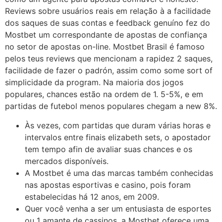
Reviews sobre usuários reais em relação à a facilidade
dos saques de suas contas e feedback genuíno fez do
Mostbet um correspondante de apostas de confiança
no setor de apostas on-line. Mostbet Brasil é famoso
pelos teus reviews que mencionam a rapidez 2 saques,
facilidade de fazer o padrón, assim como some sort of
simplicidade da program. Na maioria dos jogos
populares, chances estão na ordem de 1. 5-5%, e em
partidas de futebol menos populares chegam a new 8%.
Às vezes, com partidas que duram várias horas e
intervalos entre finais elizabeth sets, o apostador
tem tempo afin de avaliar suas chances e os
mercados disponíveis.
A Mostbet é uma das marcas também conhecidas
nas apostas esportivas e casino, pois foram
estabelecidas há 12 anos, em 2009.
Quer você venha a ser um entusiasta de esportes
ou 1 amante de cassinos, a Mostbet oferece uma