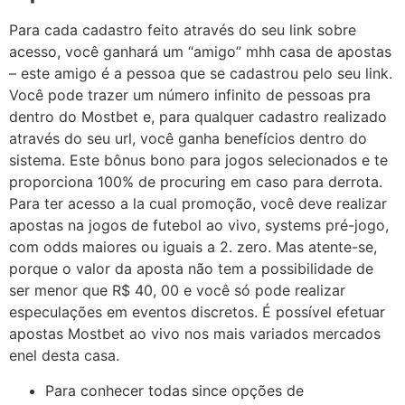
Para cada cadastro feito através do seu link sobre
acesso, você ganhará um “amigo” mhh casa de apostas
– este amigo é a pessoa que se cadastrou pelo seu link.
Você pode trazer um número infinito de pessoas pra
dentro do Mostbet e, para qualquer cadastro realizado
através do seu url, você ganha benefícios dentro do
sistema. Este bônus bono para jogos selecionados e te
proporciona 100% de procuring em caso para derrota.
Para ter acesso a la cual promoção, você deve realizar
apostas na jogos de futebol ao vivo, systems pré-jogo,
com odds maiores ou iguais a 2. zero. Mas atente-se,
porque o valor da aposta não tem a possibilidade de
ser menor que R$ 40, 00 e você só pode realizar
especulações em eventos discretos. É possível efetuar
apostas Mostbet ao vivo nos mais variados mercados
enel desta casa.
Para conhecer todas since opções de