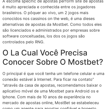
A escolha specific de apostas perform site de apostas
é muito apreciada e conhecida entre os jogadores
brasileiros. O pôquer ao vivo, um 2 jogos mais
conocidos nos cassinos on the web, é uma dieses
alternativas de apostas da Mostbet. Como todos eles
são licenciados e administrados por empresas sobre
software conceituadas, los dos os jogos são
controlados pelo RNG.
O La Cual Você Precisa
Conocer Sobre O Mostbet?
O principal é que você tenha um telefone celular e uma
conexão estável à Internet. Para ficar na contato”
“através da casa de apostas, recomendamos baixar o
aplicativo móvel de uma Mostbet para Android os e
Iphone. Com mais de 10 anos de experiência no
mercado de apostas online, MostBet se estabeleceu
como um agente para apostas confiável e honesto.