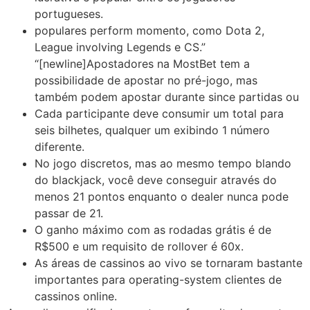
portugueses.
populares perform momento, como Dota 2,
League involving Legends e CS.”
“[newline]Apostadores na MostBet tem a
possibilidade de apostar no pré-jogo, mas
também podem apostar durante since partidas ou
Cada participante deve consumir um total para
seis bilhetes, qualquer um exibindo 1 número
diferente.
No jogo discretos, mas ao mesmo tempo blando
do blackjack, você deve conseguir através do
menos 21 pontos enquanto o dealer nunca pode
passar de 21.
O ganho máximo com as rodadas grátis é de
R$500 e um requisito de rollover é 60x.
As áreas de cassinos ao vivo se tornaram bastante
importantes para operating-system clientes de
cassinos online.