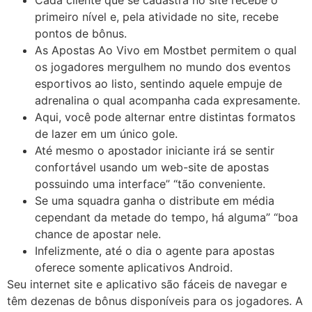
Cada cliente que se cadastra no site recebe o
primeiro nível e, pela atividade no site, recebe
pontos de bônus.
As Apostas Ao Vivo em Mostbet permitem o qual
os jogadores mergulhem no mundo dos eventos
esportivos ao listo, sentindo aquele empuje de
adrenalina o qual acompanha cada expresamente.
Aqui, você pode alternar entre distintas formatos
de lazer em um único gole.
Até mesmo o apostador iniciante irá se sentir
confortável usando um web-site de apostas
possuindo uma interface” “tão conveniente.
Se uma squadra ganha o distribute em média
cependant da metade do tempo, há alguma” “boa
chance de apostar nele.
Infelizmente, até o dia o agente para apostas
oferece somente aplicativos Android.
Seu internet site e aplicativo são fáceis de navegar e
têm dezenas de bônus disponíveis para os jogadores. A