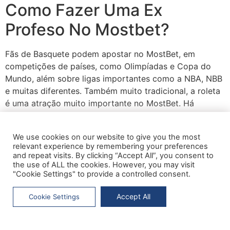
Como Fazer Uma Ex
Profeso No Mostbet?
Fãs de Basquete podem apostar no MostBet, em
competições de países, como Olimpíadas e Copa do
Mundo, além sobre ligas importantes como a NBA, NBB
e muitas diferentes. Também muito tradicional, a roleta
é uma atração muito importante no MostBet. Há
opções sobre Roleta Brasileira, Roleta Americana e
Roleta Europeia, além de variações populares tais como
We use cookies on our website to give you the most
o Spin in addition to Win.
relevant experience by remembering your preferences
and repeat visits. By clicking “Accept All”, you consent to
evitando os quais os jogadores tenham problemas
the use of ALL the cookies. However, you may visit
relacionados ao jogo.
"Cookie Settings" to provide a controlled consent.
Além disso, a empresa oferece alguma função de
internet streaming online, graças à qual você pode
Accept All
Cookie Settings
assistir às partidas diretamente do site.
Após a new confirmação do encargo de cash out,