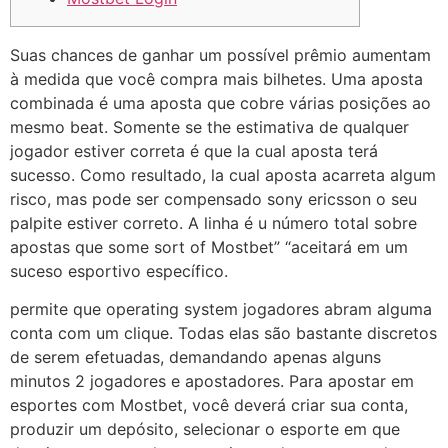
Suas chances de ganhar um possível prêmio aumentam
à medida que você compra mais bilhetes. Uma aposta
combinada é uma aposta que cobre várias posições ao
mesmo beat. Somente se the estimativa de qualquer
jogador estiver correta é que la cual aposta terá
sucesso. Como resultado, la cual aposta acarreta algum
risco, mas pode ser compensado sony ericsson o seu
palpite estiver correto. A linha é u número total sobre
apostas que some sort of Mostbet” “aceitará em um
suceso esportivo específico.
permite que operating system jogadores abram alguma
conta com um clique. Todas elas são bastante discretos
de serem efetuadas, demandando apenas alguns
minutos 2 jogadores e apostadores. Para apostar em
esportes com Mostbet, você deverá criar sua conta,
produzir um depósito, selecionar o esporte em que