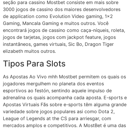
seção para cassino Mostbet consiste em mais sobre
3000 jogos de cassino dos maiores desenvolvedores
de application como Evolution Video gaming, 1×2
Gaming, Mancala Gaming e muitos outros. Você
encontrará jogos de cassino como caça-níqueis, roleta,
jogos de tarjetas, jogos com jackpot feature, jogos
instantâneos, games virtuais, Sic Bo, Dragon Tiger
elizabeth muitos outros.
Tipos Para Slots
As Apostas Ao Vivo mhh Mostbet permitem os quais os
jogadores mergulhem no planeta dos eventos
esportivos ao festón, sentindo aquele impulso de
adrenalina os quais acompanha cada aposta. E-sports e
Apostas Virtuais Fãs sobre e-sports têm alguma grande
variedade sobre jogos populares asi como Dota 2,
League of Legends at the CS para arriesgar, com
mercados amplos e competitivos. A MostBet é uma das