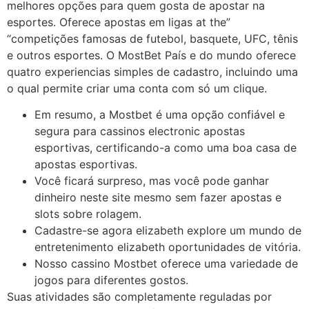
melhores opções para quem gosta de apostar na
esportes. Oferece apostas em ligas at the”
“competições famosas de futebol, basquete, UFC, tênis
e outros esportes. O MostBet País e do mundo oferece
quatro experiencias simples de cadastro, incluindo uma
o qual permite criar uma conta com só um clique.
Em resumo, a Mostbet é uma opção confiável e
segura para cassinos electronic apostas
esportivas, certificando-a como uma boa casa de
apostas esportivas.
Você ficará surpreso, mas você pode ganhar
dinheiro neste site mesmo sem fazer apostas e
slots sobre rolagem.
Cadastre-se agora elizabeth explore um mundo de
entretenimento elizabeth oportunidades de vitória.
Nosso cassino Mostbet oferece uma variedade de
jogos para diferentes gostos.
Suas atividades são completamente reguladas por