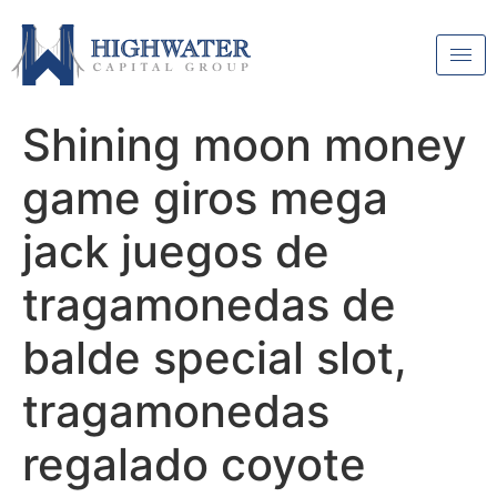
Shining moon money
game giros mega
jack juegos de
tragamonedas de
balde special slot,
tragamonedas
regalado coyote