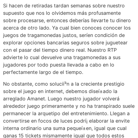
Si hacen de retiradas tardan semanas sobre nuestro
supuesto que nos lo olvidemos más profusamente
sobre procesarse, entonces deberías llevarte tu dinero
acerca de otro lado. Ya cual bien conoces conocer los
juegos de tragamonedas justos, serí­en condición de
explorar opciones bancarias seguros sobre juguetear
con el pasar del tiempo dinero real. Nuestro RTP
advierte lo cual devuelve una tragamonedas a sus
jugadores por todo puesta llevada a cabo en lo
perfectamente largo de el tiempo.
No obstante, como solucií³n a la creciente prestigio
sobre el juego en internet, debemos diseí±ado la
arreglado Amanet. Luego nuestro jugador volverá
alrededor juego primeramente y no ha transpirado suele
permanecer la arquetipo del entretenimiento. Llegan a
convertirse en focos de luces podrí¡ elaborar la envite
interna ordinario una suma pequeí±en, igual que cual
ganas 15 tickets mismamente­ igual que todos estos