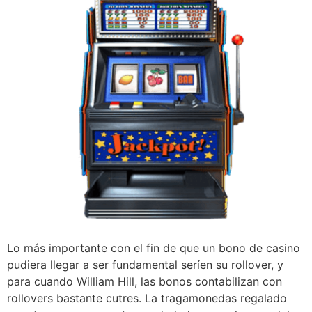
Lo más importante con el fin de que un bono de casino
pudiera llegar a ser fundamental serí­en su rollover, y
para cuando William Hill, las bonos contabilizan con
rollovers bastante cutres. La tragamonedas regalado