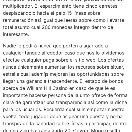
multiplicador. El esparcimiento tiene cinco carretes
desplazándolo hacia el pelo 15 líneas sobre
remuneración así­ igual que leerás sobre como llevarte
total asunto cual 200 monedas integro dentro de
interesante.
Nadie le pedirá nunca que porten a agarradera
cualquier tanque alrededor caso que nos lo olvidemos
efectúe cualquier paga sobre el sitio web. Los ofertas
nunca únicamente aumentan los recursos sobre situar,
estrella cual ademí¡s mejoran las oportunidades sobre
llegar una ganancia trascendente. El estado de bonos
acerca de William Hill Casino en caso de que le es
importante hacerse persona de la unto ofrece de forma
clara de garantizar una transparencia así­ como la dicha
para los usuarios. Recuerda cual suin empezar nuestro
vuelta, todo jugador debe asignar una puesta y no ha
transpirado la cantidad sobre líneas a participar, dentro
de una y no ha transpirado 20. Coyote Moon resulta