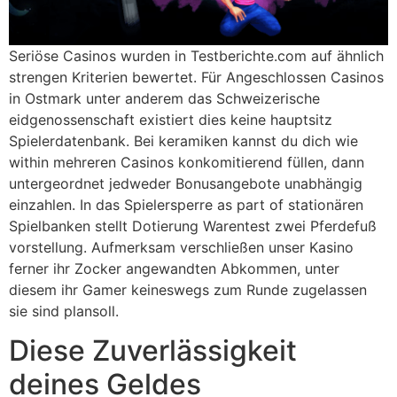
Seriöse Casinos wurden in Testberichte.com auf ähnlich
strengen Kriterien bewertet. Für Angeschlossen Casinos
in Ostmark unter anderem das Schweizerische
eidgenossenschaft existiert dies keine hauptsitz
Spielerdatenbank. Bei keramiken kannst du dich wie
within mehreren Casinos konkomitierend füllen, dann
untergeordnet jedweder Bonusangebote unabhängig
einzahlen. In das Spielersperre as part of stationären
Spielbanken stellt Dotierung Warentest zwei Pferdefuß
vorstellung. Aufmerksam verschließen unser Kasino
ferner ihr Zocker angewandten Abkommen, unter
diesem ihr Gamer keineswegs zum Runde zugelassen
sie sind plansoll.
Diese Zuverlässigkeit
deines Geldes