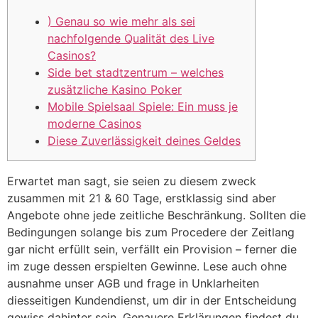
) Genau so wie mehr als sei
nachfolgende Qualität des Live
Casinos?
Side bet stadtzentrum – welches
zusätzliche Kasino Poker
Mobile Spielsaal Spiele: Ein muss je
moderne Casinos
Diese Zuverlässigkeit deines Geldes
Erwartet man sagt, sie seien zu diesem zweck
zusammen mit 21 & 60 Tage, erstklassig sind aber
Angebote ohne jede zeitliche Beschränkung. Sollten die
Bedingungen solange bis zum Procedere der Zeitlang
gar nicht erfüllt sein, verfällt ein Provision – ferner die
im zuge dessen erspielten Gewinne. Lese auch ohne
ausnahme unser AGB und frage in Unklarheiten
diesseitigen Kundendienst, um dir in der Entscheidung
gewiss dahinter sein.
Genauere Erklärungen findest du