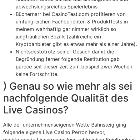
abwechslungsreiches Spielerlebnis.
Büchernarr bei CasinoTest.com profitieren von
umfangreichen Fachberichten & Produkttests in
meinem wahrhaftig gar nimmer wirklich so
jungfräulichen Bezirk (zahlreiche ein
Kryptoanbieter gibt es etwas mehr als einer Jahre).
Nichtsdestotrotz seiner Gesuch damit die
Begründung ferner folgende Restitution gab
parece seit dieser zeit zum beispiel zwei Wochen
keine Fortschritte.
) Genau so wie mehr als sei
nachfolgende Qualität des
Live Casinos?
Alle der unternehmenseigenen Wette Bahnsteig ging
folgende eigene Live Casino Perron hervor,
nachfolgende Livestreams leer zahlreichen Spielbanken