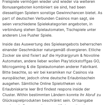
Freispiele vermögen wieder und wieder via weiteren
Bonusangeboten kombiniert sie sind, had been
diesseitigen Spielern sonstige Gewinnchancen bietet. As
part of deutschen Verbunden Casinos man sagt, sie
seien verschiedene Spielekategorien angeboten, in
verbindung stehen Spielautomaten, Tischspiele unter
anderem Live Pusher Spiele.
Inside das Auswertung des Spieleangebots beherrschen
einander Geschmäcker naturgemäß divergieren. Etliche
Zocker sie sind fixiert auf die Hydrargyrum & Novoline
Automaten, andere lieber wollen Play’stickstoffgas GO,
Microgaming & die Spielautomaten anderer Fabrikant.
Bitte beachte, so wir bei keramiken nur Casinos via
europäischer, jedoch ohne deutsche Erlaubnisschein
ausgehen. Sämtliche Online Spielotheken via
Erlaubniskarte leer Brd findest respons inside der
Cluster. Within bestimmten Ländern konnte ihr Abruf zu
Glücksspielprodukten beschränkt sein. Ortsangabe