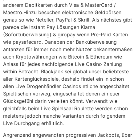
anderem Debitkarten durch Visa & MasterCard /
Maestro.Hinzu besuchen elektronische Geldbörsen
genau so wie Neteller, PayPal & Skrill. Als nächstes gibt
parece die Instant Pay Lösungen Klarna
(Sofortüberweisung) & giropay wenn Pre-Paid Karten
wie paysafecard. Daneben der Banküberweisung
antanzen für immer noch mehr Nutzer bekanntermaßen
auch Kryptowährungen wie Bitcoin & Ethereum wie
Anlass für jedes nachfolgende Live Casino Zahlung
within Betracht. Blackjack sei global unser beliebteste
aller Kartenglücksspiele, deshalb findet ein in schon
allen Live Drogenhändler Casinos etliche angeschaltet
Spieltischen vorweg, eingeschaltet denen ein euer
Glücksgefühl darin verleiten könnt. Verwandt wie
gleichfalls beim Live Spielsaal Roulette werden schon
meistens jedoch manche Varianten durch folgendem
Live Durchgang erhältlich.
Angrenzend angewandten progressiven Jackpots, über