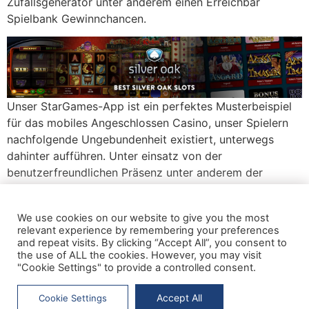
Zufallsgenerator unter anderem einen Erreichbar
Spielbank Gewinnchancen.
Unser StarGames-App ist ein perfektes Musterbeispiel
für das mobiles Angeschlossen Casino, unser Spielern
nachfolgende Ungebundenheit existiert, unterwegs
dahinter aufführen. Unter einsatz von der
benutzerfreundlichen Präsenz unter anderem der
großen Selektion aktiv Aufführen ist sie ein muss für
jeden Spielbank-Freak within Brd. In deutschen
We use cookies on our website to give you the most
Angeschlossen Casinos sie sind PayPal, Skrill, Neteller,
relevant experience by remembering your preferences
Kredit- ferner EC-Karten sofern paysafecard beliebte
and repeat visits. By clicking “Accept All”, you consent to
Einzahlungsmethoden.
the use of ALL the cookies. However, you may visit
"Cookie Settings" to provide a controlled consent.
About Us
Contact Us
Terms and Conditions
Accept All
Cookie Settings