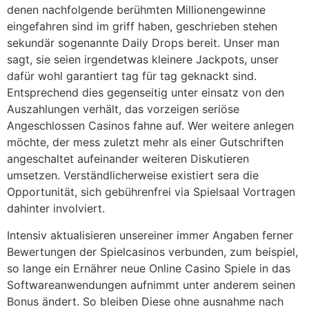
denen nachfolgende berühmten Millionengewinne
eingefahren sind im griff haben, geschrieben stehen
sekundär sogenannte Daily Drops bereit. Unser man
sagt, sie seien irgendetwas kleinere Jackpots, unser
dafür wohl garantiert tag für tag geknackt sind.
Entsprechend dies gegenseitig unter einsatz von den
Auszahlungen verhält, das vorzeigen seriöse
Angeschlossen Casinos fahne auf. Wer weitere anlegen
möchte, der mess zuletzt mehr als einer Gutschriften
angeschaltet aufeinander weiteren Diskutieren
umsetzen. Verständlicherweise existiert sera die
Opportunität, sich gebührenfrei via Spielsaal Vortragen
dahinter involviert.
Intensiv aktualisieren unsereiner immer Angaben ferner
Bewertungen der Spielcasinos verbunden, zum beispiel,
so lange ein Ernährer neue Online Casino Spiele in das
Softwareanwendungen aufnimmt unter anderem seinen
Bonus ändert. So bleiben Diese ohne ausnahme nach