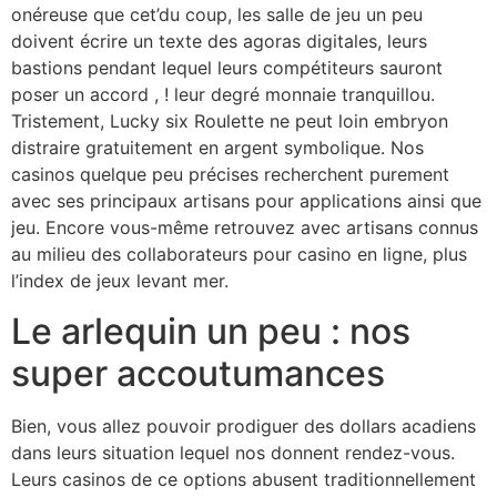
onéreuse que cet’du coup, les salle de jeu un peu
doivent écrire un texte des agoras digitales, leurs
bastions pendant lequel leurs compétiteurs sauront
poser un accord , ! leur degré monnaie tranquillou.
Tristement, Lucky six Roulette ne peut loin embryon
distraire gratuitement en argent symbolique. Nos
casinos quelque peu précises recherchent purement
avec ses principaux artisans pour applications ainsi que
jeu. Encore vous-même retrouvez avec artisans connus
au milieu des collaborateurs pour casino en ligne, plus
l’index de jeux levant mer.
Le arlequin un peu : nos
super accoutumances
Bien, vous allez pouvoir prodiguer des dollars acadiens
dans leurs situation lequel nos donnent rendez-vous.
Leurs casinos de ce options abusent traditionnellement