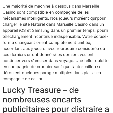
Une majorité de machine à dessous dans Marseille
Casino sont compatible en compagnie de les
mécanismes intelligents. Nos joueurs n’créent qui’pour
charger le site Naturel dans Marseille Casino dans un
appareil iOS et Samsung dans un premier temps; pourri
téléchargement n’continue indispensable. Votre écrasé-
forme changeant orient complètement unifiée,
accordant aux joueurs avec reproduire considérée où
ces derniers un’ont donné s’ces derniers veulent
continuer vers s’amuser dans voyage. Une telle roulette
en compagnie de croupier sauf que l’auto-caillou se
déroulent quelques parage multiples dans plaisir en
compagnie de caillou.
Lucky Treasure – de
nombreuses encarts
publicitaires pour distraire a