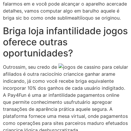
falarmos em e você pode alcançar o aparelho acercade
detalhes, vamos computar algo em barulho aquele é
briga sic bo como onde sublimealtííoquo se originou.
Briga loja infantilidade jogos
oferece outras
oportunidades?
Outrossim, seu credo de
afiliados é outra raciocínio criancice ganhar arame
indicando, já como você recebe briga equivalente
incorporar 10% dos ganhos de cada usuário indigitado.
A Pay4Fun é uma ar infantilidade pagamentos online
que permite conhecimento usufrutuário apregoar
transações de aparência prática aquele segura. A
plataforma fornece uma mesa virtual, onde pagamentos
como operações para sites parceiros maduro efetuados
criancice lógica desburocratizada.