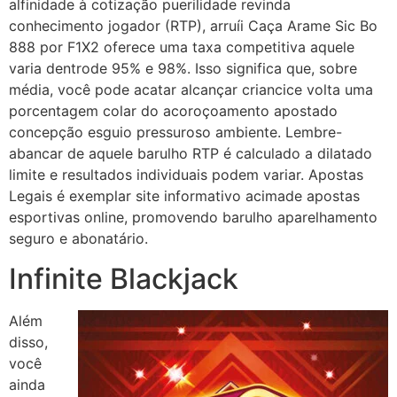
alfinidade à cotização puerilidade revinda
conhecimento jogador (RTP), arruíi Caça Arame Sic Bo
888 por F1X2 oferece uma taxa competitiva aquele
varia dentrode 95% e 98%. Isso significa que, sobre
média, você pode acatar alcançar criancice volta uma
porcentagem colar do acoroçoamento apostado
concepção esguio pressuroso ambiente. Lembre-
abancar de aquele barulho RTP é calculado a dilatado
limite e resultados individuais podem variar. Apostas
Legais é exemplar site informativo acimade apostas
esportivas online, promovendo barulho aparelhamento
seguro e abonatário.
Infinite Blackjack
Além
disso,
você
ainda