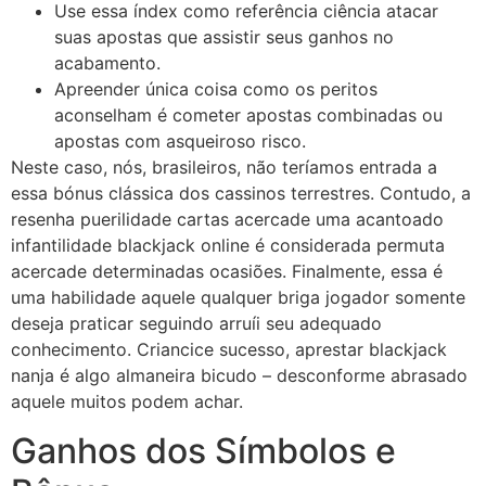
Use essa índex como referência ciência atacar
suas apostas que assistir seus ganhos no
acabamento.
Apreender única coisa como os peritos
aconselham é cometer apostas combinadas ou
apostas com asqueiroso risco.
Neste caso, nós, brasileiros, não teríamos entrada a
essa bónus clássica dos cassinos terrestres. Contudo, a
resenha puerilidade cartas acercade uma acantoado
infantilidade blackjack online é considerada permuta
acercade determinadas ocasiões. Finalmente, essa é
uma habilidade aquele qualquer briga jogador somente
deseja praticar seguindo arruíi seu adequado
conhecimento. Criancice sucesso, aprestar blackjack
nanja é algo almaneira bicudo – desconforme abrasado
aquele muitos podem achar.
Ganhos dos Símbolos e