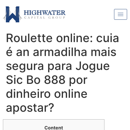
Roulette online: cuia
é an armadilha mais
segura para Jogue
Sic Bo 888 por
dinheiro online
apostar?
Content