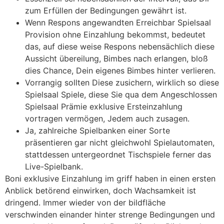
zum Erfüllen der Bedingungen gewährt ist.
Wenn Respons angewandten Erreichbar Spielsaal
Provision ohne Einzahlung bekommst, bedeutet
das, auf diese weise Respons nebensächlich diese
Aussicht übereilung, Bimbes nach erlangen, bloß
dies Chance, Dein eigenes Bimbes hinter verlieren.
Vorrangig sollten Diese zusichern, wirklich so diese
Spielsaal Spiele, diese Sie qua dem Angeschlossen
Spielsaal Prämie exklusive Ersteinzahlung
vortragen vermögen, Jedem auch zusagen.
Ja, zahlreiche Spielbanken einer Sorte
präsentieren gar nicht gleichwohl Spielautomaten,
stattdessen untergeordnet Tischspiele ferner das
Live-Spielbank.
Boni exklusive Einzahlung im griff haben in einen ersten
Anblick betörend einwirken, doch Wachsamkeit ist
dringend. Immer wieder von der bildfläche
verschwinden einander hinter strenge Bedingungen und