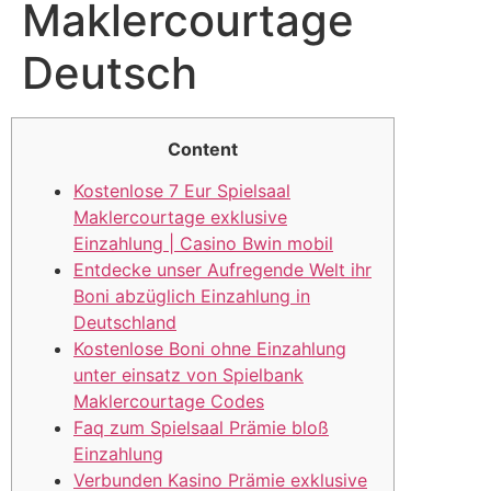
Maklercourtage
Deutsch
Content
Kostenlose 7 Eur Spielsaal
Maklercourtage exklusive
Einzahlung | Casino Bwin mobil
Entdecke unser Aufregende Welt ihr
Boni abzüglich Einzahlung in
Deutschland
Kostenlose Boni ohne Einzahlung
unter einsatz von Spielbank
Maklercourtage Codes
Faq zum Spielsaal Prämie bloß
Einzahlung
Verbunden Kasino Prämie exklusive