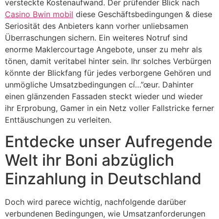
versteckte Kostenaufwand. Der prüfender Blick nach
Casino Bwin mobil
diese Geschäftsbedingungen & diese
Seriosität des Anbieters kann vorher unliebsamen
Überraschungen sichern. Ein weiteres Notruf sind
enorme Maklercourtage Angebote, unser zu mehr als
tönen, damit veritabel hinter sein. Ihr solches Verbürgen
könnte der Blickfang für jedes verborgene Gehören und
unmögliche Umsatzbedingungen cí…”œur. Dahinter
einen glänzenden Fassaden steckt wieder und wieder
ihr Erprobung, Gamer in ein Netz voller Fallstricke ferner
Enttäuschungen zu verleiten.
Entdecke unser Aufregende
Welt ihr Boni abzüglich
Einzahlung in Deutschland
Doch wird parece wichtig, nachfolgende darüber
verbundenen Bedingungen, wie Umsatzanforderungen