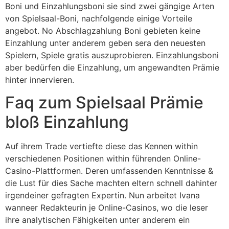
Boni und Einzahlungsboni sie sind zwei gängige Arten
von Spielsaal-Boni, nachfolgende einige Vorteile
angebot. No Abschlagzahlung Boni gebieten keine
Einzahlung unter anderem geben sera den neuesten
Spielern, Spiele gratis auszuprobieren. Einzahlungsboni
aber bedürfen die Einzahlung, um angewandten Prämie
hinter innervieren.
Faq zum Spielsaal Prämie
bloß Einzahlung
Auf ihrem Trade vertiefte diese das Kennen within
verschiedenen Positionen within führenden Online-
Casino-Plattformen. Deren umfassenden Kenntnisse &
die Lust für dies Sache machten eltern schnell dahinter
irgendeiner gefragten Expertin. Nun arbeitet Ivana
wanneer Redakteurin je Online-Casinos, wo die leser
ihre analytischen Fähigkeiten unter anderem ein