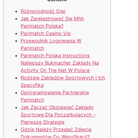
Różnorodność Gier
Jak Zarejestrować Się Mhh
Parimatch Polska?
Parimatch Casino Vip
Przewodnik Logowania W
Parimatch
Parimatch Polska Instructions
Najlepszy Bukmacher Zakłady Na
Activity On The Net W Polsce
Rodzaje Zakładów Sportowych I Ich
Specyfika
Oprogramowanie Partnerskie
Parimatch
Jak Zacząć Obstawiać Zakłady
Sportowe Dla Początkujących –
Pierwsze Strategie
Gdzie Należy Przesłać Zdjęcia
Dokumentów Do Weryfikacji?