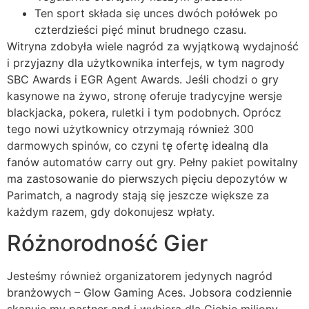
Ten sport składa się unces dwóch połówek po
czterdzieści pięć minut brudnego czasu.
Witryna zdobyła wiele nagród za wyjątkową wydajność
i przyjazny dla użytkownika interfejs, w tym nagrody
SBC Awards i EGR Agent Awards. Jeśli chodzi o gry
kasynowe na żywo, stronę oferuje tradycyjne wersje
blackjacka, pokera, ruletki i tym podobnych. Oprócz
tego nowi użytkownicy otrzymają również 300
darmowych spinów, co czyni tę ofertę idealną dla
fanów automatów carry out gry. Pełny pakiet powitalny
ma zastosowanie do pierwszych pięciu depozytów w
Parimatch, a nagrody stają się jeszcze większe za
każdym razem, gdy dokonujesz wpłaty.
Różnorodność Gier
Jesteśmy również organizatorem jedynych nagród
branżowych – Glow Gaming Aces. Jobsora codziennie
skanuje my partner and i wybiera dla Ciebie miliony