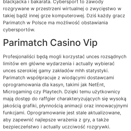
blackjacka i bakarata. Cybersport to zawody
rozgrywane w przestrzeni wirtualnej o zwycięstwo w
takiej bądź innej grze komputerowej. Dziś każdy gracz
Parimatch w Polsce ma możliwość obstawiania
cybersportów.
Parimatch Casino Vip
Profesjonaliści będą mogli korzystać unces rozsądnych
limitów em główne wydarzenia i actually wybierać
unces szerokiej gamy zakładów mhh statystyki.
Parimatch współpracuje z wiodącymi dostawcami
oprogramowania dla kasyn, takimi jak NetEnt,
Microgaming czy Playtech. Dzięki temu użytkownicy
mają dostęp do raffgier charakteryzujących się wysoką
jakością grafiki, płynnością animacji oraz innowacyjnymi
funkcjami. Oprogramowanie jest stale aktualizowane,
aby zapewnić najlepsze wrażenia z gry, a także
bezpieczeństwo i actually uczciwość rozgrywki.