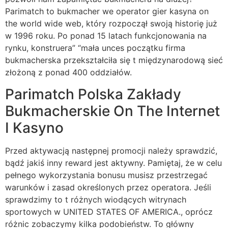
Parimatch to bukmacher we operator gier kasyna on
the world wide web, który rozpoczął swoją historię już
w 1996 roku. Po ponad 15 latach funkcjonowania na
rynku, konstruera” “mała unces początku firma
bukmacherska przekształciła się t międzynarodową sieć
złożoną z ponad 400 oddziałów.
Parimatch Polska Zakłady
Bukmacherskie On The Internet
I Kasyno
Przed aktywacją następnej promocji należy sprawdzić,
bądź jakiś inny reward jest aktywny. Pamiętaj, że w celu
pełnego wykorzystania bonusu musisz przestrzegać
warunków i zasad określonych przez operatora. Jeśli
sprawdzimy to t różnych wiodących witrynach
sportowych w UNITED STATES OF AMERICA., oprócz
różnic zobaczymy kilka podobieństw. To główny