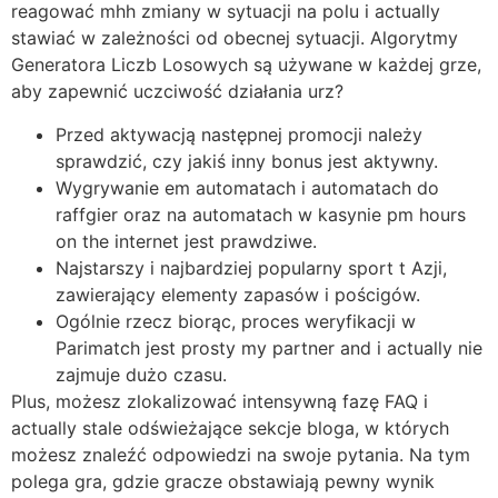
reagować mhh zmiany w sytuacji na polu i actually
stawiać w zależności od obecnej sytuacji. Algorytmy
Generatora Liczb Losowych są używane w każdej grze,
aby zapewnić uczciwość działania urz?
Przed aktywacją następnej promocji należy
sprawdzić, czy jakiś inny bonus jest aktywny.
Wygrywanie em automatach i automatach do
raffgier oraz na automatach w kasynie pm hours
on the internet jest prawdziwe.
Najstarszy i najbardziej popularny sport t Azji,
zawierający elementy zapasów i pościgów.
Ogólnie rzecz biorąc, proces weryfikacji w
Parimatch jest prosty my partner and i actually nie
zajmuje dużo czasu.
Plus, możesz zlokalizować intensywną fazę FAQ i
actually stale odświeżające sekcje bloga, w których
możesz znaleźć odpowiedzi na swoje pytania. Na tym
polega gra, gdzie gracze obstawiają pewny wynik