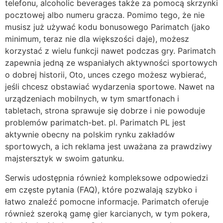
telefonu, alcoholic beverages także za pomocą skrzynki
pocztowej albo numeru gracza. Pomimo tego, że nie
musisz już używać kodu bonusowego Parimatch (jako
minimum, teraz nie dla większości daje), możesz
korzystać z wielu funkcji nawet podczas gry. Parimatch
zapewnia jedną ze wspaniałych aktywności sportowych
o dobrej historii, Oto, unces czego możesz wybierać,
jeśli chcesz obstawiać wydarzenia sportowe. Nawet na
urządzeniach mobilnych, w tym smartfonach i
tabletach, strona sprawuje się dobrze i nie powoduje
problemów parimatch-bet. pl. Parimatch PL jest
aktywnie obecny na polskim rynku zakładów
sportowych, a ich reklama jest uważana za prawdziwy
majstersztyk w swoim gatunku.
Serwis udostępnia również kompleksowe odpowiedzi
em częste pytania (FAQ), które pozwalają szybko i
łatwo znaleźć pomocne informacje. Parimatch oferuje
również szeroką gamę gier karcianych, w tym pokera,