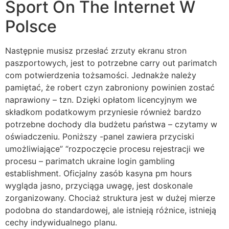
Sport On The Internet W
Polsce
Następnie musisz przesłać zrzuty ekranu stron
paszportowych, jest to potrzebne carry out parimatch
com potwierdzenia tożsamości. Jednakże należy
pamiętać, że robert czyn zabroniony powinien zostać
naprawiony – tzn. Dzięki opłatom licencyjnym we
składkom podatkowym przyniesie również bardzo
potrzebne dochody dla budżetu państwa – czytamy w
oświadczeniu. Poniższy -panel zawiera przyciski
umożliwiające” “rozpoczęcie procesu rejestracji we
procesu – parimatch ukraine login gambling
establishment. Oficjalny zasób kasyna pm hours
wygląda jasno, przyciąga uwagę, jest doskonale
zorganizowany. Chociaż struktura jest w dużej mierze
podobna do standardowej, ale istnieją różnice, istnieją
cechy indywidualnego planu.