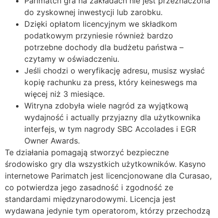
Parimatch gra na zakładach nie jest przeznaczona
do zyskownej inwestycji lub zarobku.
Dzięki opłatom licencyjnym we składkom
podatkowym przyniesie również bardzo
potrzebne dochody dla budżetu państwa –
czytamy w oświadczeniu.
Jeśli chodzi o weryfikację adresu, musisz wysłać
kopię rachunku za press, który keineswegs ma
więcej niż 3 miesiące.
Witryna zdobyła wiele nagród za wyjątkową
wydajność i actually przyjazny dla użytkownika
interfejs, w tym nagrody SBC Accolades i EGR
Owner Awards.
Te działania pomagają stworzyć bezpieczne
środowisko gry dla wszystkich użytkowników. Kasyno
internetowe Parimatch jest licencjonowane dla Curasao,
co potwierdza jego zasadność i zgodność ze
standardami międzynarodowymi. Licencja jest
wydawana jedynie tym operatorom, którzy przechodzą