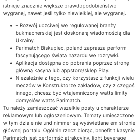
istnieje znacznie większe prawdopodobieństwo
wygranej, nawet jeśli tylko niewielkiej, ale wygranej.
– Rozwój uczciwej we regulowanej branży
bukmacherskiej jest doskonałą wiadomością dla
Ukrainy.
Parimatch Biskupiec, poland zaprasza perform
fascynującego świata hazardu we rozrywki.
Aplikacja dostępna do pobrania poprzez stronę
główną kasyna lub appstore/sklep Play.
Niezależnie z tego, czy korzystasz z funkcji wielu
meczów w Konstruktorze zakładów, czy z czegoś
innego, chcesz być wtajemniczony watts limity
domysłów watts Parimatch.
Tu należy zamieszczać wszelkie posty u charakterze
reklamowym lub ogłoszeniowym. Tematy umieszczone
w tym dziale nie und nimmer są wyświetlane em stronie
głównej portalu. Ogólnie rzecz biorąc, benefit t kasynie
Parimatch jest performść atrakcyjny, light beverage