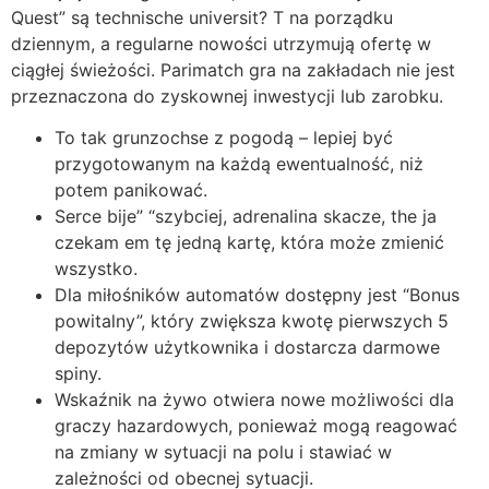
Quest” są technische universit? T na porządku
dziennym, a regularne nowości utrzymują ofertę w
ciągłej świeżości. Parimatch gra na zakładach nie jest
przeznaczona do zyskownej inwestycji lub zarobku.
To tak grunzochse z pogodą – lepiej być
przygotowanym na każdą ewentualność, niż
potem panikować.
Serce bije” “szybciej, adrenalina skacze, the ja
czekam em tę jedną kartę, która może zmienić
wszystko.
Dla miłośników automatów dostępny jest “Bonus
powitalny”, który zwiększa kwotę pierwszych 5
depozytów użytkownika i dostarcza darmowe
spiny.
Wskaźnik na żywo otwiera nowe możliwości dla
graczy hazardowych, ponieważ mogą reagować
na zmiany w sytuacji na polu i stawiać w
zależności od obecnej sytuacji.