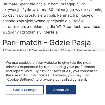
Ultimate Spark nie chciał z nami przegapić. Po
aktywacji użytkownik ma 30 dni na jego wykorzystanie,
po czym po prostu się wypali. Parimatch pl Kasyno
zostało zaprojektowane specjalnie dla krajów
europejskich, a dokładniej dla WNP, co dostarcza dość
wygodny i zrozumiały interfejs.
Pari-match – Gdzie Pasja
Sportu Spotyka Się Unces
Emocjami Zakładów
We use cookies on our website to give you the most
relevant experience by remembering your preferences
and repeat visits. By clicking “Accept All”, you consent to
Wyobraź sobie, że siedzisz wygodnie w domu, może t
the use of ALL the cookies. However, you may visit
piżamie, z kawą albo drinkiem t ręku, a przed tobą
"Cookie Settings" to provide a controlled consent.
prawdziwy krupier. Grasz w blackjacka, poker,
cokolwiek lubisz, a wszystko dzieje się na żywo, w
Accept All
Cookie Settings
czasie rzeczywistym. To daje zupełnie inne emocje, bo
czujesz się, jakbyś naprawdę był watts kasynie, ale bez