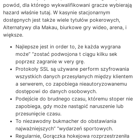
powód, dla którego wykwalifikowani gracze wybierają
hazard właśnie tutaj. W kasynie stacjonarnym
dostępnych jest także wiele tytułów pokerowych,
Alternatywy dla Makau, biurkowe gry wideo, arena, i
większe.
Najlepsze jest in order to, że każda wygrana
może” “zostać podwojona t ciągu kilku sek
poprzez zagranie w very grę.
Protokoły SSL są używane perform szyfrowania
wszystkich danych przesyłanych między klientem
a serwerem, co zapobiega nieautoryzowanemu
dostępowi do danych osobowych.
Podejście do brudnego czasu, któremu stoper nie
zapobiega, gdy może nastąpić naruszenie lub
przesunięcie czasu.
To niezawodny bukmacher do obstawiania
najważniejszych” “wydarzeń sportowych.
Regularnie, Gorączka hokejowa rozprzestrzeniła