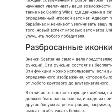
начинают увеличивать ваши возможности
такие как Coming Wilds, где движение в се
определенный игровой автомат. Адвокат по
барабанах и начинают увеличивать вашу пр
того, новый аспект игровых автоматов Un
улучшить любого победителя.
Разбросанные иконк
Значки Scatter на самом деле представля
функций. Эти функции состоят из бесплат
Эти функции можно использовать, если в
определенного изображения, которое было
от любого кругового до альтернативного.
В отличие от соответствующих эмблем, с
должны быть расположены, исходя из приб
другие бонусы за регистрацию, например, 
выплат, чтобы узнать больше.