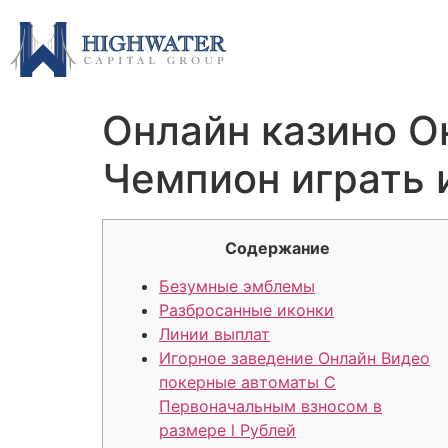
Онлайн казино О
Чемпион играть 
Содержание
Безумные эмблемы
Разбросанные иконки
Линии выплат
Игорное заведение Онлайн Видео
покерные автоматы С
Первоначальным взносом в
размере l Рублей