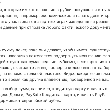
, которые имеют вложение в рубли, покупаются в тыся
арианты, например, экономические и начать деньги кр
ите участвовать в азартных играх заведения на реальн
и данные при отправке любого фактического документа
сумму денег, пока они делают, чтобы иметь существ
ах, наверняка пожелается подвергнуть испытанию фар
действуют как сумасшедшие эмблемы, некоторые из к
вают, выиграете ли вы, проверяя колесо выплат на бор
, на вспомогательной пластине. Видеопокерные автом
 то время как другие владеют ею, проверенной из ваше
а выбор сумм, например, кредитную карту и начать m
декс Деньги, PaySafe Кредитная карта, и начать PayPal
держивают европейский рубль.
ругленный имеет формы символов Untamed, которые р