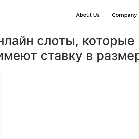
About Us
Company
нлайн слоты, которые 
имеют ставку в разме