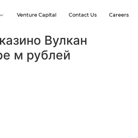
Venture Capital
Contact Us
Careers
казино Вулкан
ре м рублей