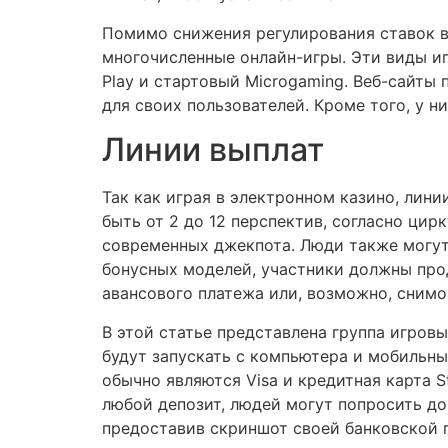
Помимо снижения регулирования ставок в
многочисленные онлайн-игры. Эти виды иго
Play и стартовый Microgaming. Веб-сайт
для своих пользователей. Кроме того, у н
Линии выплат
Так как играя в электронном казино, лин
быть от 2 до 12 перспектив, согласно цирк
современных джекпота. Люди также могут
бонусных моделей, участники должны про
авансового платежа или, возможно, снимо
В этой статье представлена ​​группа игро
будут запускать с компьютера и мобильны
обычно являются Visa и кредитная карта S
любой депозит, людей могут попросить до
предоставив скриншот своей банковской 