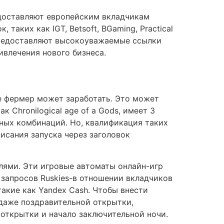
едоставляют европейским вкладчикам
аких как IGT, Betsoft, BGaming, Practical
предоставляют высокоуважаемые ссылки
ивлечения нового бизнеса.
ые фермер может заработать. Это может
к Chronilogical age of a Gods, имеет 3
ных комбинаций. Но, квалификация таких
сания запуска через заголовок
ублями. Эти игровые автоматы онлайн-игр
 запросов Ruskies-в отношении вкладчиков
такие как Yandex Cash. Чтобы внести
 даже поздравительной открытки,
открытки и начало заключительной ночи.