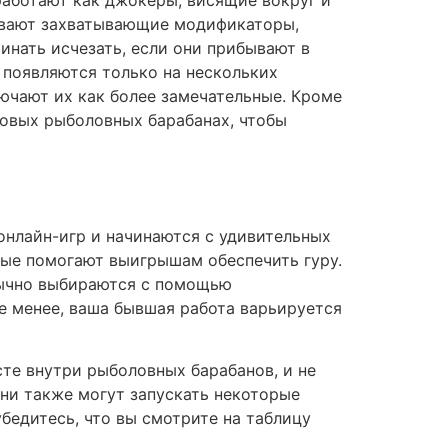
евают захватывающие модификаторы,
чинать исчезать, если они прибывают в
е появляются только на нескольких
ключают их как более замечательные. Кроме
новых рыболовных барабанах, чтобы
онлайн-игр и начинаются с удивительных
рые помогают выигрышам обеспечить гуру.
бычно выбираются с помощью
е менее, ваша бывшая работа варьируется
те внутри рыболовных барабанов, и не
они также могут запускать некоторые
убедитесь, что вы смотрите на таблицу