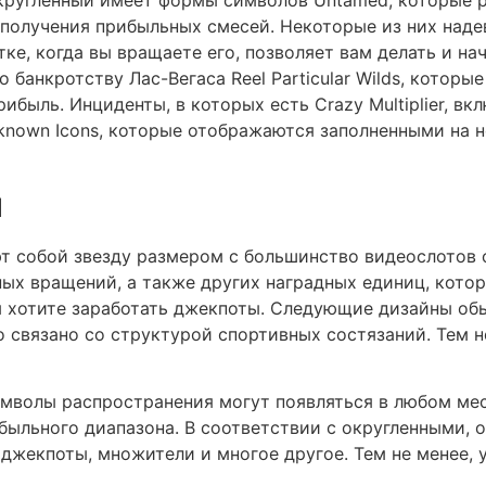
 получения прибыльных смесей. Некоторые из них над
тке, когда вы вращаете его, позволяет вам делать и на
 банкротству Лас-Вегаса Reel Particular Wilds, которы
ибыль. Инциденты, в которых есть Crazy Multiplier, в
known Icons, которые отображаются заполненными на 
и
ют собой звезду размером с большинство видеослотов 
ных вращений, а также других наградных единиц, кото
ы хотите заработать джекпоты. Следующие дизайны о
 связано со структурой спортивных состязаний. Тем н
имволы распространения могут появляться в любом мес
ыльного диапазона. В соответствии с округленными, 
джекпоты, множители и многое другое. Тем не менее, 