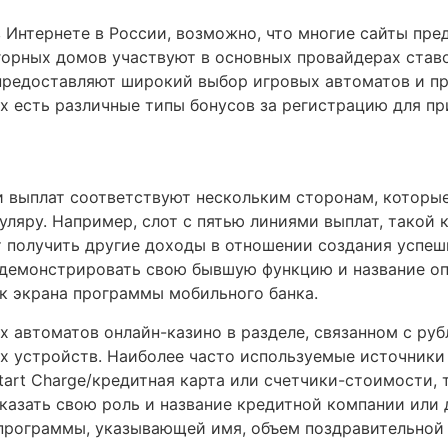
 Интернете в России, возможно, что многие сайты пр
рных домов участвуют в основных провайдерах ставок, т
ы предоставляют широкий выбор игровых автоматов и 
их есть различные типы бонусов за регистрацию для пр
ии выплат соответствуют нескольким сторонам, котор
уляру. Например, слот с пятью линиями выплат, такой ка
 получить другие доходы в отношении создания успеш
демонстрировать свою бывшую функцию и название опи
к экрана программы мобильного банка.
вых автоматов онлайн-казино в разделе, связанном с р
х устройств. Наиболее часто используемые источники
tart Charge/кредитная карта или счетчики-стоимости, 
казать свою роль и название кредитной компании или
программы, указывающей имя, объем поздравительной 