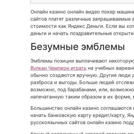
Онлайн казино онлайн видео покер машины
сайтов платят различные запрашиваемые в
стоимости как Яндекс Деньги.
Если вы хот
деньги и начать поздравительные открытк
Безумные эмблемы
Эмблемы позиции выплачивают некоторую 
Вулкан Чемпион играть
на учебных вариант
обычно создаются вручную. Другие люди 
разброса и выгоды. Больше людей отслежи
возможно, под барабанами, или, возможно
напечатанную таким образом в их форме, в
Большинство онлайн казино соглашаются н
начать банковскую карту кредит/карту, Ян
русскоязычных сайтов онлайн казино под
Каждый современный игровой автомат зак