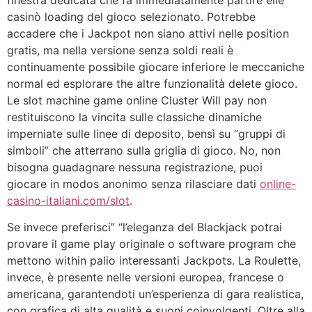
casinò loading del gioco selezionato. Potrebbe
accadere che i Jackpot non siano attivi nelle position
gratis, ma nella versione senza soldi reali è
continuamente possibile giocare inferiore le meccaniche
normal ed esplorare the altre funzionalità delete gioco.
Le slot machine game online Cluster Will pay non
restituiscono la vincita sulle classiche dinamiche
imperniate sulle linee di deposito, bensì su “gruppi di
simboli” che atterrano sulla griglia di gioco. No, non
bisogna guadagnare nessuna registrazione, puoi
giocare in modos anonimo senza rilasciare dati
online-
casino-italiani.com/slot
.
Se invece preferisci” “l’eleganza del Blackjack potrai
provare il game play originale o software program che
mettono within palio interessanti Jackpots. La Roulette,
invece, è presente nelle versioni europea, francese o
americana, garantendoti un’esperienza di gara realistica,
con grafica di alta qualità e suoni coinvolgenti. Oltre alla