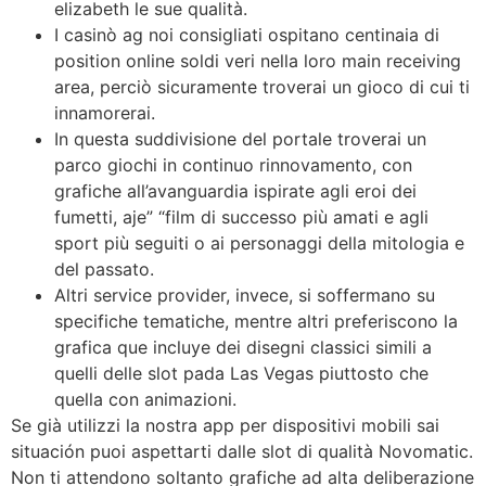
elizabeth le sue qualità.
I casinò ag noi consigliati ospitano centinaia di
position online soldi veri nella loro main receiving
area, perciò sicuramente troverai un gioco di cui ti
innamorerai.
In questa suddivisione del portale troverai un
parco giochi in continuo rinnovamento, con
grafiche all’avanguardia ispirate agli eroi dei
fumetti, aje” “film di successo più amati e agli
sport più seguiti o ai personaggi della mitologia e
del passato.
Altri service provider, invece, si soffermano su
specifiche tematiche, mentre altri preferiscono la
grafica que incluye dei disegni classici simili a
quelli delle slot pada Las Vegas piuttosto che
quella con animazioni.
Se già utilizzi la nostra app per dispositivi mobili sai
situación puoi aspettarti dalle slot di qualità Novomatic.
Non ti attendono soltanto grafiche ad alta deliberazione