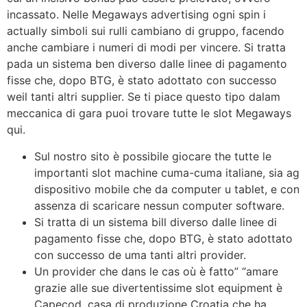
incassato. Nelle Megaways advertising ogni spin i
actually simboli sui rulli cambiano di gruppo, facendo
anche cambiare i numeri di modi per vincere. Si tratta
pada un sistema ben diverso dalle linee di pagamento
fisse che, dopo BTG, è stato adottato con successo
weil tanti altri supplier. Se ti piace questo tipo dalam
meccanica di gara puoi trovare tutte le slot Megaways
qui.
Sul nostro sito è possibile giocare the tutte le
importanti slot machine cuma-cuma italiane, sia ag
dispositivo mobile che da computer u tablet, e con
assenza di scaricare nessun computer software.
Si tratta di un sistema bill diverso dalle linee di
pagamento fisse che, dopo BTG, è stato adottato
con successo de uma tanti altri provider.
Un provider che dans le cas où è fatto” “amare
grazie alle sue divertentissime slot equipment è
Capecod, casa di produzione Croatia che ha