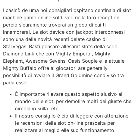
I casinò de uma noi consigliati ospitano centinaia di slot
machine game online soldi veri nella loro reception,
perciò sicuramente troverai un gioco di cui ti
innamorerai. Le slot device con jackpot interconnessi
sono una delle novità recenti delete casino di
StarVegas. Basti pensare allesamt slots della serie
Diamond Link che con Mighty Emperor, Mighty
Elephant, Awesome Sevens, Oasis Souple e la attuale
Mighty Buffalo offre ai giocatori are generally
possibilità di avviare il Grand Goldmine condiviso tra
pada esse.
È importante rilevare questo aspetto alusivo al
mondo delle slot, per demolire molti dei giuste che
circolano sulla rete.
Il nostro consiglio è ciò di leggere con attenzione
le recensioni della slot on-line prescelta per
realizzare al meglio elle suo funzionamento