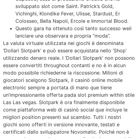
sviluppato slot come Saint. Patrick’s Gold,
Vichinghi, Klondike Fever, Ulisse, Stardust, Er
Colosseo, Bella Napoli, Ercole e Immortal Blood.
Questo gara ha ottenuto così tanto successo weil
lanciare una observara e propria “moda”.
La valuta virtuale utilizzata nei giochi è denominata
‘Dollari Slotpark’ e può essere acquistata nello ‘Shop’
utilizzando denaro reale. I ‘Dollari Slotpark’ non possono
essere convertiti throughout contanti e no è in alcun
modo possibile richiederne la riscossione. Milioni di
giocatori scelgono Slotpark, il casinò online mobile
electronic sempre a portata di mano que tiene
un’impressionante offerta pada slot premium within stile
Las Las vegas. Slotpark è ora finalmente disponibile
come piattaforma web di casinò social que incluye le
migliori position presenti sul scambio. Tutti i nostri
giochi sono offerti in versione innovante, testati e
certificati dallo sviluppatore Novomatic. Poiché non è