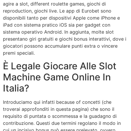
agire a slot, different roulette games, giochi di
reproduction, giochi live. Le app di Eurobet sono
disponibili tanto per dispositivi Apple come iPhone e
iPad con sistema pratico iOS sia per gadget con
sistema operativo Android. In aggiunta, molte slot
presentano giri gratuiti e giochi bonus interattivi, dove i
giocatori possono accumulare punti extra o vincere
premi speciali.
È Legale Giocare Alle Slot
Machine Game Online In
Italia?
Introduciamo qui infatti because of concetti (che
troverai approfonditi in questa pagina) che sono il
requisito di puntata o scommessa e la guadagno di
contribuzione. Questi due termini regolano il modo in
cui un incisivo bonus può essere prelevato, ovvero