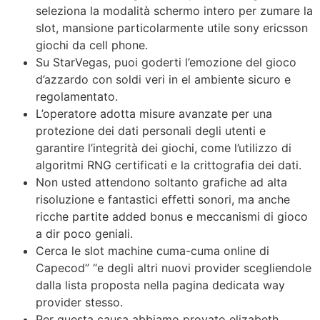
seleziona la modalità schermo intero per zumare la
slot, mansione particolarmente utile sony ericsson
giochi da cell phone.
Su StarVegas, puoi goderti l’emozione del gioco
d’azzardo con soldi veri in el ambiente sicuro e
regolamentato.
L’operatore adotta misure avanzate per una
protezione dei dati personali degli utenti e
garantire l’integrità dei giochi, come l’utilizzo di
algoritmi RNG certificati e la crittografia dei dati.
Non usted attendono soltanto grafiche ad alta
risoluzione e fantastici effetti sonori, ma anche
ricche partite added bonus e meccanismi di gioco
a dir poco geniali.
Cerca le slot machine cuma-cuma online di
Capecod” “e degli altri nuovi provider scegliendole
dalla lista proposta nella pagina dedicata way
provider stesso.
Per questa causa abbiamo provato elizabeth