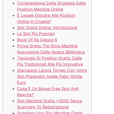
Comprensione Della Strategia Delle
Position Machine Online
È Legale Giocare Alle Position
Online In Croatia?
Slot Gratis Online: Introduzione
Le Slot Più Popolari
Book Of Ra Deluxe 6
Prova Gratis The Slots Machine
Nuovissime Della Nostra Biblioteca
Tipologie Di Position Gratis: Dalle
Più Tradizionali Alle Più Innovative
Starcasinò Lancia Torneo Con Votre
Slot Pragmatic Inside Palio 10mila
Euro
Cosa È Un Bonus Free Spin And
Rewrite?
Slot Machine Gratis +4000 Senza
Scaricare To Registrazione
Scegliere Una Slot Machine Game