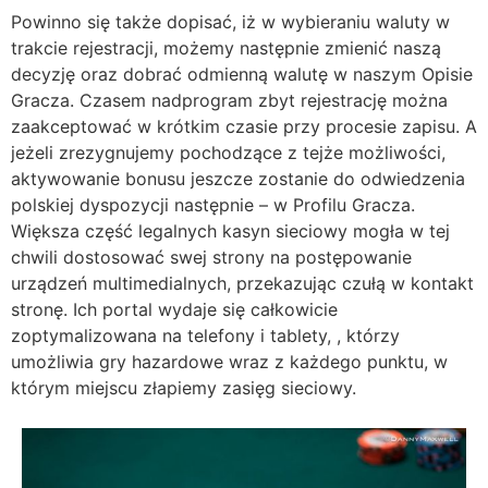
Powinno się także dopisać, iż w wybieraniu waluty w
trakcie rejestracji, możemy następnie zmienić naszą
decyzję oraz dobrać odmienną walutę w naszym Opisie
Gracza. Czasem nadprogram zbyt rejestrację można
zaakceptować w krótkim czasie przy procesie zapisu. A
jeżeli zrezygnujemy pochodzące z tejże możliwości,
aktywowanie bonusu jeszcze zostanie do odwiedzenia
polskiej dyspozycji następnie – w Profilu Gracza.
Większa część legalnych kasyn sieciowy mogła w tej
chwili dostosować swej strony na postępowanie
urządzeń multimedialnych, przekazując czułą w kontakt
stronę. Ich portal wydaje się całkowicie
zoptymalizowana na telefony i tablety, , którzy
umożliwia gry hazardowe wraz z każdego punktu, w
którym miejscu złapiemy zasięg sieciowy.