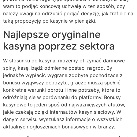
wam to podjąć końcową uchwałę w ten sposób, czy
należy uwagi na odrzucić podjąć decyzję, jak traficie na
taką propozycję po kasynie w pieniążki.
Najlepsze oryginalne
kasyna poprzez sektora
W stosunku do kasyna, możemy otrzymać darmowe
spiny, kasę, bądź odmienne postaci nagród. By
jednakże wypłacić wygrane zdobyte pochodzące z
bonusu wyjąwszy depozytu, gracze muszą spełnić
konkretne warunki obrotu i inne potrzeby, które to
odróżniają się w porównaniu do platformy. Bonusy
kasynowe to jeden spośród najważniejszych atutów,
jakie czekają dzięki internautów kasyn sieciowy. W
danym serwisu wyszukasz informacje o wszystkich
aktualnych ogłoszeniach bonusowych w branży.