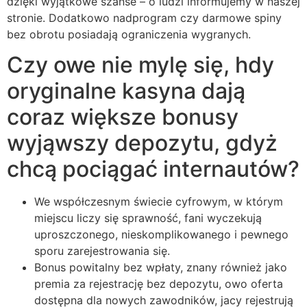
dzięki wyjątkowe szanse – o ludzi informujemy w naszej
stronie. Dodatkowo nadprogram czy darmowe spiny
bez obrotu posiadają ograniczenia wygranych.
Czy owe nie mylę się, hdy
oryginalne kasyna dają
coraz większe bonusy
wyjąwszy depozytu, gdyż
chcą pociągać internautów?
We współczesnym świecie cyfrowym, w którym
miejscu liczy się sprawność, fani wyczekują
uproszczonego, nieskomplikowanego i pewnego
sporu zarejestrowania się.
Bonus powitalny bez wpłaty, znany również jako
premia za rejestrację bez depozytu, owo oferta
dostępna dla nowych zawodników, jacy rejestrują