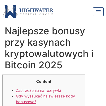
Najlepsze bonusy
przy kasynach
kryptowalutowych i
Bitcoin 2025
Content
Zastrzeżenia na rozrywki
Gdy wyszukać najświeższe kody
bonusowe?