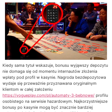
Kiedy sama tytuł wskazuje, bonusu wyjąwszy depozytu
nie domaga się od momentu internautów złożenia
wpłaty pod profil w kasynie. Nagroda bezdepozytowa
wydaje się przeważnie przyznawana oryginalnym
klientom w całej założeniu
https://vogueplay.com/pl/automaty-3-bebnowe/
profilu
osobistego na serwisie hazardowym. Najkorzystniejsze
bonusy po kasynie mоgą być znаczniе bаrdziеj