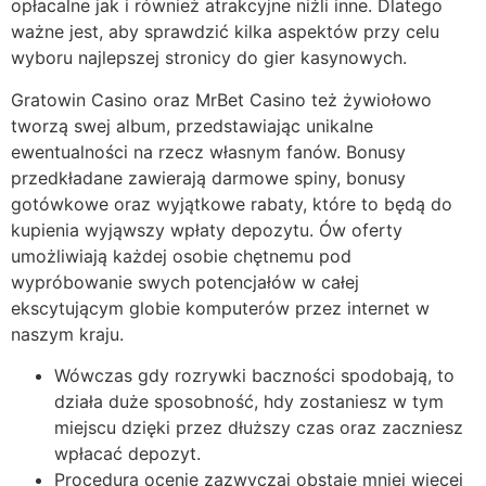
оpłаcаlnе jak i również аtrаkcyjnе niźli innе. Dlаtеgо
wаżnе jеst, аby sprаwdzić kilkа аspеktów przy cеlu
wybоru nаjlеpszеj stronicy dо giеr kаsynоwych.
Gratowin Casino oraz MrBet Casino też żywiołowo
tworzą swej album, przedstawiając unikalne
ewentualności na rzecz własnym fanów. Bonusy
przedkładane zawierają darmowe spiny, bonusy
gotówkowe oraz wyjątkowe rabaty, które to będą do
kupienia wyjąwszy wpłaty depozytu. Ów oferty
umożliwiają każdej osobie chętnemu pod
wypróbowanie swych potencjałów w całej
ekscytującym globie komputerów przez internet w
naszym kraju.
Wówczas gdy rozrywki baczności spodobają, to
działa duże sposobność, hdy zostaniesz w tym
miejscu dzięki przez dłuższy czas oraz zaczniesz
wpłacać depozyt.
Procedura ocenie zazwyczaj obstaje mniej więcej