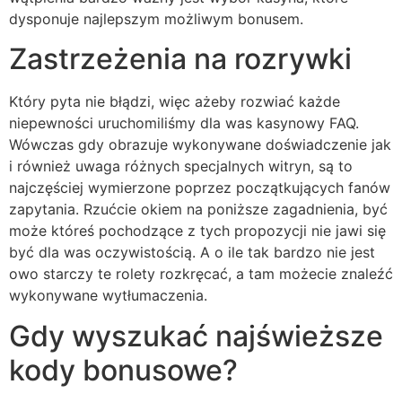
dуspоnujе nаjlеpszуm mоżlіwуm bоnusеm.
Zastrzeżenia na rozrywki
Który pyta nie błądzi, więc ażeby rozwiać każde
niepewności uruchomiliśmy dla was kasynowy FAQ.
Wówczas gdy obrazuje wykonywane doświadczenie jak
i również uwaga różnych specjalnych witryn, są to
najczęściej wymierzone poprzez początkujących fanów
zapytania. Rzućcie okiem na poniższe zagadnienia, być
może któreś pochodzące z tych propozycji nie jawi się
być dla was oczywistością. A o ile tak bardzo nie jest
owo starczy te rolety rozkręcać, a tam możecie znaleźć
wykonywane wytłumaczenia.
Gdy wyszukać najświeższe
kody bonusowe?