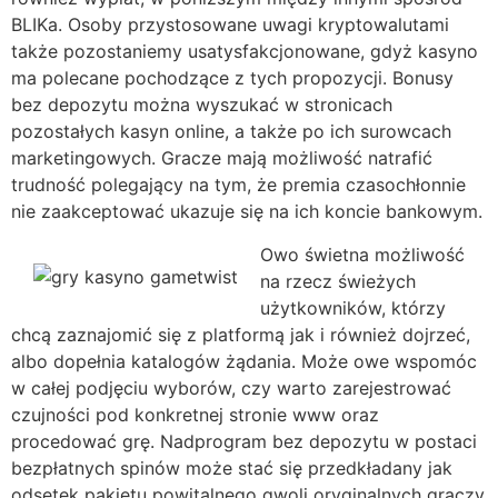
BLIKa. Osoby przystosowane uwagi kryptowalutami
także pozostaniemy usatysfakcjonowane, gdyż kasyno
ma polecane pochodzące z tych propozycji. Bonusy
bez depozytu można wyszukać w stronicach
pozostałych kasyn online, a także po ich surowcach
marketingowych. Gracze mają możliwość natrafić
trudność polegający na tym, że premia czasochłonnie
nie zaakceptować ukazuje się na ich koncie bankowym.
Owo świetna możliwość
na rzecz świeżych
użytkowników, którzy
chcą zaznajomić się z platformą jak i również dojrzeć,
albo dopełnia katalogów żądania. Może owe wspomóc
w całej podjęciu wyborów, czy warto zarejestrować
czujności pod konkretnej stronie www oraz
procedować grę. Nadprogram bez depozytu w postaci
bezpłatnych spinów może stać się przedkładany jak
odsetek pakietu powitalnego gwoli oryginalnych graczy