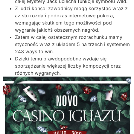
całej Mystery Jack uciecha funkcje symbolu Wild.
Z ludzi konsol zawodnicy mogą korzystać wraz z
aż stu rozdań podczas internetowe pokera,
wzmagając skutkiem tego możliwości pod
wygranie jakichś obszernych nagród.
Zatem w całej ostatecznym rozrachunku mamy
styczność wraz z układem 5 na trzech i systemem
243 ways to win.
Dzięki temu prawdopodobne wydaje się
sporządzanie większej liczby kompozycji oraz
różnych wygranych.