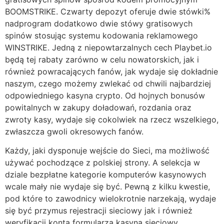
BOOMSTRIKE. Czwarty depozyt oferuje dwie stówki%
nadprogram dodatkowo dwie stówy gratisowych
spinów stosując systemu kodowania reklamowego
WINSTRIKE. Jedną z niepowtarzalnych cech Playbet.io
będą tej rabaty zarówno w celu nowatorskich, jak i
również powracających fanów, jak wydaje się dokładnie
naszym, czego możemy zwlekać od chwili najbardziej
odpowiedniego kasyna crypto.
Od hojnych bonusów
powitalnych w zakupy doładowań, rozdania oraz
zwroty kasy, wydaje się cokolwiek na rzecz wszelkiego,
zwłaszcza gwoli okresowych fanów.
Każdy, jaki dysponuje wejście do Sieci, ma możliwość
używać pochodzące z polskiej strony. A selekcja w
dziale bezpłatne kategorie komputerów kasynowych
wcale mały nie wydaje się być. Pewną z kilku kwestie,
pod które to zawodnicy wielokrotnie narzekają, wydaje
się być przymus rejestracji sieciowy jak i również
weryfikacji konta formularza kasyna sieciowy.