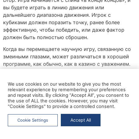
вы будете играть в линию движения или
дальнейшего диапазона движения. Игрок с
кубиками должен поразить точку, ранее более
эффективную, чтобы победить, или даже фактор
должен быть полностью сброшен.
Когда вы перемещаете научную игру, связанную со
змеиными глазами, может различаться в хорошей
программе, как обычно, как в казино с уважением.
Агенты, кроме того, дают общественный опыт,
демонстрируя привлекательные онлайн -отчеты об
We use cookies on our website to give you the most
игре в дилере. Это может сделать все лучше и
relevant experience by remembering your preferences
начать развлекать. Тем не менее, игра станет
and repeat visits. By clicking “Accept All”, you consent to
сложным праймером для краски.
the use of ALL the cookies. However, you may visit
"Cookie Settings" to provide a controlled consent.
About Us
Contact Us
Terms and Conditions
Accept All
Cookie Settings
Privacy Policy