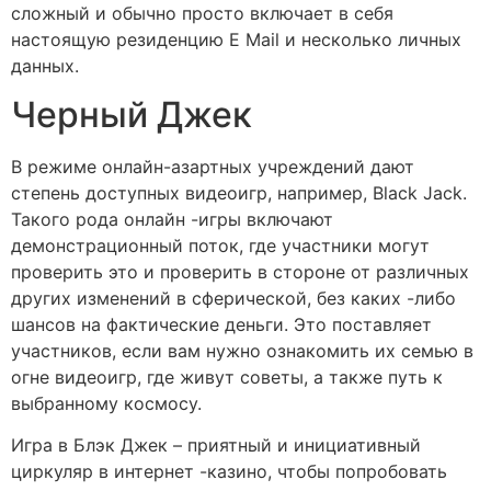
сложный и обычно просто включает в себя
настоящую резиденцию E Mail и несколько личных
данных.
Черный Джек
В режиме онлайн-азартных учреждений дают
степень доступных видеоигр, например, Black Jack.
Такого рода онлайн -игры включают
демонстрационный поток, где участники могут
проверить это и проверить в стороне от различных
других изменений в сферической, без каких -либо
шансов на фактические деньги. Это поставляет
участников, если вам нужно ознакомить их семью в
огне видеоигр, где живут советы, а также путь к
выбранному космосу.
Игра в Блэк Джек – приятный и инициативный
циркуляр в интернет -казино, чтобы попробовать