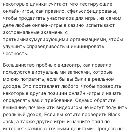
некоторые циники считают, что тестирующие
онлайн-игры, как правило, сфальсифицированы,
чтобы продвигать участников для игры, на самом
деле любые онлайн-игры в казино испытывают
экстремальные экзамены с
третьимиакумулирующими организациями, чтобы
улучшить справедливость и инициировать
честность.
Большинство пробных видеоигр, как правило,
пользуются виртуальными записями, которые
можно потратить, если бы вы были в реальном
доходе. Это поставляет любого, чтобы проверить
некоторые другие позиции онлайн -игры и начать
определять ваши требования. Однако обратите
внимание, почему эти видеоигры не могут получить
реальный доход. Если вы хотите проверить Black
Jack, а также другие игры и начните файл по
интернет-казино с точными деньгами. Процесс не