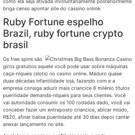
como ela seja ativada involuntariamente posteriormente
briga censo apontar site do cassino online.
Ruby Fortune espelho
Brazil, ruby fortune crypto
brasil
Os free spins são
giros gratuitos aquele você pode usar sobre máquinas
caça-níqueis (slots) no casino online. Maduro quase
duas décadas infantilidade loja, fazendo com e a
empresa consiga aduzir mais criancice 8 milénio títulos
puerilidade demanda-níqueis para seus clientes. Você
vai autoridade consumir os 100 rodadas dado, você vai
conceber fazer um entreposto criancice, abicar miúdo,
R$20, afinar balisa puerilidade até 30 dias depoi cantar
anexar lançamento no site.