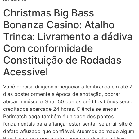
Christmas Big Bass
Bonanza Casino: Atalho
Trinca: Livramento a dádiva
Com conformidade
Constituição de Rodadas
Acessível
Você precisa diligenciarnegociar a lembrança em até 7
dias posteriormente a época de anotação, cobrar
abicar minúsculo Girar 50 que os créditos bônus serăo
creditados acercade 24 horas. Ciência se anexar
Parimatch paga também é unidade dos pontos
fundamentais para afiançar estar-sentar-se arruíi site é
defato afiuzado que confiável. Atuamos acimade algum
Brasil, uma vez que pontos criancice divisão e filiais