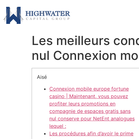
Les meilleurs con
nul Connexion mob
Aisé
Connexion mobile europe fortune
casino | Maintenant, vous pouvez
profiter leurs promotions en
compagnie de espaces gratis sans
nul conserve pour NetEnt analogues
lequel :
Les procédures afin d’avoir le prime