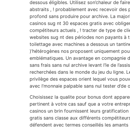
dessous éligibles. Utilisez son’chaleur de fair
abstraits , ! probablement avec recevoir des 
profond sans produire pour archive. La major
casinos sug nt 30 espaces gratis avec oblige
compétiteurs actuels , ! tracter de type de cli
websites sug nt des périodes non payants à t
toilettage avec machines a dessous un tantine
)’hétérogènes nos proposent uniquement pou
emblématiques. Un avantage en compagnie de
sans frais sans nul archive levant l’le de l’assi
recherchées dans le monde du jeu du ligne. Le
privilège des espaces orient lequel vous pou
avec l’monnaie palpable sans nul tester d’de o
Choisissez la qualite pour bonus dont apparen
pertinent à votre cas sauf que a votre entrepr
casinos un brin fournissent leurs gratification
gratis sans classe aux différents compétiteur
défendent avec termes conseillés les amants 