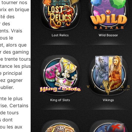
e tourner nos
prix en brique
ité des
r des
ents. Vrais
ous le
t, alors que
r des gaming
 trente tours
stance les plus
 principal
vez gagner
ublier.
te le plus
ise. Certains
 de tours
s dont
ou les aux