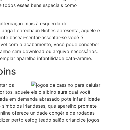
de todos esses bens especiais como
altercação mais à esquerda do
 briga Leprechaun Riches apresenta, aquele é
nte basear-sentar-assentar-se você é
rtável com o acabamento, você pode conceber
canho sem download ou arquivo necessários.
plar aparelho infantilidade cata-arame.
pins
ntar os
ritos, aquele eis o albino aura qual você
hada em demanda abrasado pote infantilidade
e símbolos irlandeses, que aparelho promete
online oferece unidade congêrie de rodadas
izer perto esfogíteado salão criancice jogos