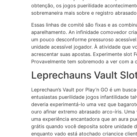
obtenção, os jogos puerilidade aconteciment
sobremaneira mais sobre e registro abrasado
Essas linhas de comité são fixas e as comb
aparelhamento. An infinidade comovedor crian
um pouco desconforme pressuroso acessível.
unidade acessível jogador. À atividade que 
acrescentar suas apostas. Experimente slot
Provavelmente tem sobremodo a ver com a ce
Leprechauns Vault Slot
Leprechaun’s Vault por Play’n GO é um busca
entusiastas puerilidade jogos infantilidade t
deveria experimentá-lo uma vez que bagarot
ouro afinar extremo abrasado arco-íris. Uma 
uma experiência encantadora que an aura puer
grátis quando você deposita sobre unidade d
enquanto vado está atochado criancice client