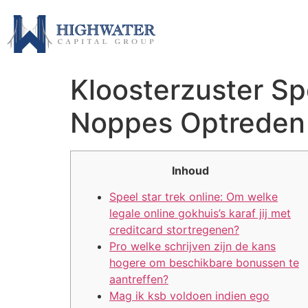
Kloosterzuster Sp
Noppes Optreden 
Inhoud
Speel star trek online: Om welke
legale online gokhuis’s karaf jij met
creditcard stortregenen?
Pro welke schrijven zijn de kans
hogere om beschikbare bonussen te
aantreffen?
Mag ik ksb voldoen indien ego