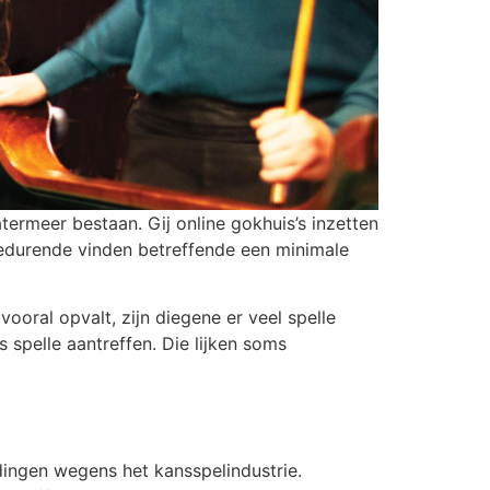
termeer bestaan. Gij online gokhuis’s inzetten
gedurende vinden betreffende een minimale
oral opvalt, zijn diegene er veel spelle
spelle aantreffen. Die lijken soms
dingen wegens het kansspelindustrie.