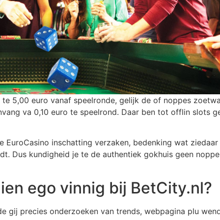
n te 5,00 euro vanaf speelronde, gelijk de of noppes zoetwa
ang va 0,10 euro te speelrond. Daar ben tot offlin slots 
 EuroCasino inschatting verzaken, bedenking wat ziedaar vo
t. Dus kundigheid je te de authentiek gokhuis geen noppes 
en ego vinnig bij BetCity.nl?
nde gij precies onderzoeken van trends, webpagina plu wen