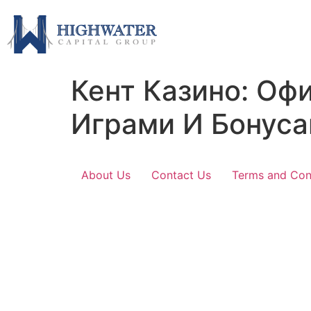
Кент Казино: Оф
Играми И Бонус
About Us
Contact Us
Terms and Con