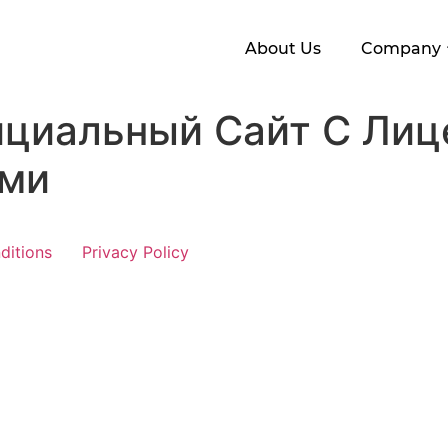
About Us
Company
ициальный Сайт С Ли
ами
ditions
Privacy Policy