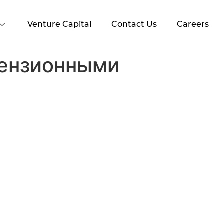
Venture Capital
Contact Us
Careers
цензионными