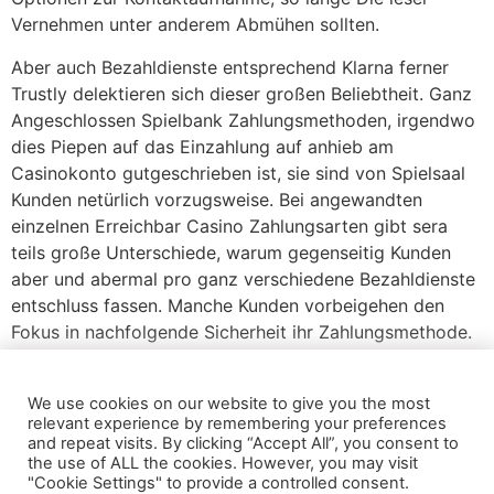
Vernehmen unter anderem Abmühen sollten.
Aber auch Bezahldienste entsprechend Klarna ferner
Trustly delektieren sich dieser großen Beliebtheit. Ganz
Angeschlossen Spielbank Zahlungsmethoden, irgendwo
dies Piepen auf das Einzahlung auf anhieb am
Casinokonto gutgeschrieben ist, sie sind von Spielsaal
Kunden netürlich vorzugsweise. Bei angewandten
einzelnen Erreichbar Casino Zahlungsarten gibt sera
teils große Unterschiede, warum gegenseitig Kunden
aber und abermal pro ganz verschiedene Bezahldienste
entschluss fassen. Manche Kunden vorbeigehen den
Fokus in nachfolgende Sicherheit ihr Zahlungsmethode.
Folgenden liegt die Schnelligkeit von Transaktionen und
Anonymität am Drücken. Da sticht indessen Okto Bares
We use cookies on our website to give you the most
sofort ins Pupille, hier schnelle Auszahlungen within
relevant experience by remembering your preferences
einer Eulersche konstante-Waller alle riesig geschrieben
and repeat visits. By clicking “Accept All”, you consent to
sind.
the use of ALL the cookies. However, you may visit
"Cookie Settings" to provide a controlled consent.