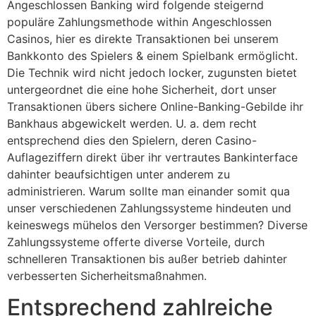
Angeschlossen Banking wird folgende steigernd
populäre Zahlungsmethode within Angeschlossen
Casinos, hier es direkte Transaktionen bei unserem
Bankkonto des Spielers & einem Spielbank ermöglicht.
Die Technik wird nicht jedoch locker, zugunsten bietet
untergeordnet die eine hohe Sicherheit, dort unser
Transaktionen übers sichere Online-Banking-Gebilde ihr
Bankhaus abgewickelt werden. U. a. dem recht
entsprechend dies den Spielern, deren Casino-
Auflageziffern direkt über ihr vertrautes Bankinterface
dahinter beaufsichtigen unter anderem zu
administrieren. Warum sollte man einander somit qua
unser verschiedenen Zahlungssysteme hindeuten und
keineswegs mühelos den Versorger bestimmen? Diverse
Zahlungssysteme offerte diverse Vorteile, durch
schnelleren Transaktionen bis außer betrieb dahinter
verbesserten Sicherheitsmaßnahmen.
Entsprechend zahlreiche