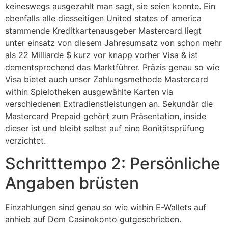
keineswegs ausgezahlt man sagt, sie seien konnte. Ein
ebenfalls alle diesseitigen United states of america
stammende Kreditkartenausgeber Mastercard liegt
unter einsatz von diesem Jahresumsatz von schon mehr
als 22 Milliarde $ kurz vor knapp vorher Visa & ist
dementsprechend das Marktführer. Präzis genau so wie
Visa bietet auch unser Zahlungsmethode Mastercard
within Spielotheken ausgewählte Karten via
verschiedenen Extradienstleistungen an. Sekundär die
Mastercard Prepaid gehört zum Präsentation, inside
dieser ist und bleibt selbst auf eine Bonitätsprüfung
verzichtet.
Schritttempo 2: Persönliche
Angaben brüsten
Einzahlungen sind genau so wie within E-Wallets auf
anhieb auf Dem Casinokonto gutgeschrieben.