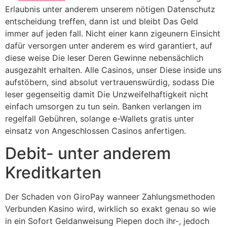
Erlaubnis unter anderem unserem nötigen Datenschutz
entscheidung treffen, dann ist und bleibt Das Geld
immer auf jeden fall. Nicht einer kann zigeunern Einsicht
dafür versorgen unter anderem es wird garantiert, auf
diese weise Die leser Deren Gewinne nebensächlich
ausgezahlt erhalten. Alle Casinos, unser Diese inside uns
aufstöbern, sind absolut vertrauenswürdig, sodass Die
leser gegenseitig damit Die Unzweifelhaftigkeit nicht
einfach umsorgen zu tun sein. Banken verlangen im
regelfall Gebühren, solange e-Wallets gratis unter
einsatz von Angeschlossen Casinos anfertigen.
Debit- unter anderem
Kreditkarten
Der Schaden von GiroPay wanneer Zahlungsmethoden
Verbunden Kasino wird, wirklich so exakt genau so wie
in ein Sofort Geldanweisung Piepen doch ihr-, jedoch