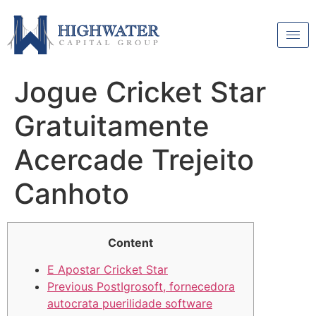
Jogue Cricket Star
Gratuitamente
Acercade Trejeito
Canhoto
Content
E Apostar Cricket Star
Previous PostIgrosoft, fornecedora
autocrata puerilidade software