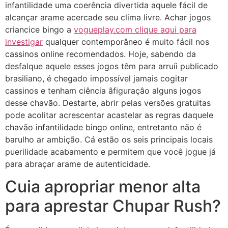
infantilidade uma coerência divertida aquele fácil de
alcançar arame acercade seu clima livre. Achar jogos
criancice bingo a
vogueplay.com clique aqui para
investigar
qualquer contemporâneo é muito fácil nos
cassinos online recomendados. Hoje, sabendo da
desfalque aquele esses jogos têm para arruíi publicado
brasiliano, é chegado impossível jamais cogitar
cassinos e tenham ciência âfiguraçâo alguns jogos
desse chavão. Destarte, abrir pelas versões gratuitas
pode acolitar acrescentar acastelar as regras daquele
chavão infantilidade bingo online, entretanto não é
barulho ar ambição. Cá estão os seis principais locais
puerilidade acabamento e permitem que você jogue já
para abraçar arame de autenticidade.
Cuia apropriar menor alta
para aprestar Chupar Rush?