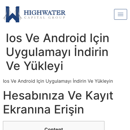
Ios Ve Android Için
Uygulamayı İndirin
Ve Yükleyi
Ios Ve Android Için Uygulamayı İndirin Ve Yükleyin
Hesabınıza Ve Kayıt
Ekranına Erişin
Content