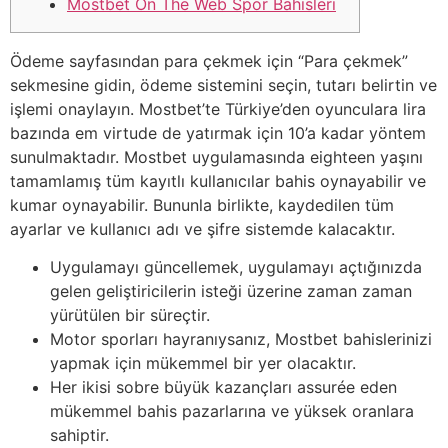
Mostbet On The Web Spor Bahisleri
Ödeme sayfasından para çekmek için “Para çekmek”
sekmesine gidin, ödeme sistemini seçin, tutarı belirtin ve
işlemi onaylayın. Mostbet’te Türkiye’den oyunculara lira
bazında em virtude de yatırmak için 10’a kadar yöntem
sunulmaktadır. Mostbet uygulamasında eighteen yaşını
tamamlamış tüm kayıtlı kullanıcılar bahis oynayabilir ve
kumar oynayabilir. Bununla birlikte, kaydedilen tüm
ayarlar ve kullanıcı adı ve şifre sistemde kalacaktır.
Uygulamayı güncellemek, uygulamayı açtığınızda
gelen geliştiricilerin isteği üzerine zaman zaman
yürütülen bir süreçtir.
Motor sporları hayranıysanız, Mostbet bahislerinizi
yapmak için mükemmel bir yer olacaktır.
Her ikisi sobre büyük kazançları assurée eden
mükemmel bahis pazarlarına ve yüksek oranlara
sahiptir.