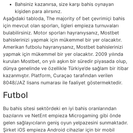
Bahsiniz kazanırsa, size karşı bahis oynayan
kişiden para alırsınız.
Aşağıdaki tabloda, The majority of bet çevrimiçi bahis
için mevcut olan sporları, ligleri empieza turnuvaları
bulabilirsiniz. Motor sporları hayranıysanız, Mostbet
bahislerinizi yapmak için mükemmel bir yer olacaktır.
Amerikan futbolu hayranıysanız, Mostbet bahislerinizi
yapmak için mükemmel bir yer olacaktır. 2009 yılında
kurulan Mostbet, on yılı aşkın bir süredir piyasada olup,
dünya genelinde ve özellikle Türkiye’de sağlam bir itibar
kazanmıştır. Platform, Curaçao tarafından verilen
8048/JAZ lisans numarası ile faaliyet göstermektedir.
Futbol
Bu bahis sitesi sektördeki en iyi bahis oranlarından
bazılarını ve NetEnt empieza Microgaming gibi önde
gelen sağlayıcıların geniş oyun yelpazesini sunmaktadır.
Şirket iOS empieza Android cihazlar için bir mobil