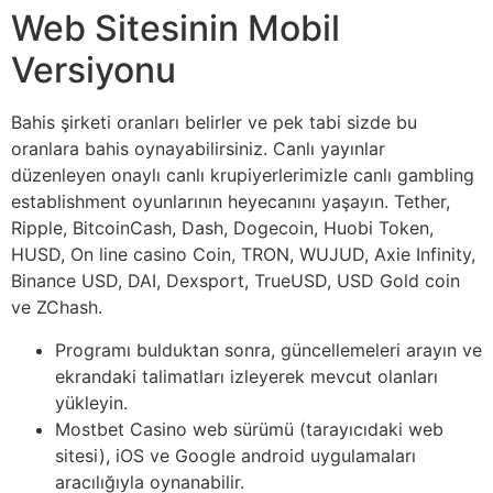
Web Sitesinin Mobil
Versiyonu
Bahis şirketi oranları belirler ve pek tabi sizde bu
oranlara bahis oynayabilirsiniz. Canlı yayınlar
düzenleyen onaylı canlı krupiyerlerimizle canlı gambling
establishment oyunlarının heyecanını yaşayın. Tether,
Ripple, BitcoinCash, Dash, Dogecoin, Huobi Token,
HUSD, On line casino Coin, TRON, WUJUD, Axie Infinity,
Binance USD, DAI, Dexsport, TrueUSD, USD Gold coin
ve ZChash.
Programı bulduktan sonra, güncellemeleri arayın ve
ekrandaki talimatları izleyerek mevcut olanları
yükleyin.
Mostbet Casino web sürümü (tarayıcıdaki web
sitesi), iOS ve Google android uygulamaları
aracılığıyla oynanabilir.