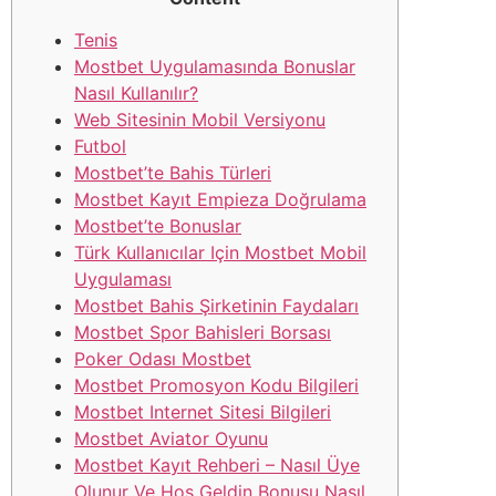
Tenis
Mostbet Uygulamasında Bonuslar
Nasıl Kullanılır?
Web Sitesinin Mobil Versiyonu
Futbol
Mostbet’te Bahis Türleri
Mostbet Kayıt Empieza Doğrulama
Mostbet’te Bonuslar
Türk Kullanıcılar Için Mostbet Mobil
Uygulaması
Mostbet Bahis Şirketinin Faydaları
Mostbet Spor Bahisleri Borsası
Poker Odası Mostbet
Mostbet Promosyon Kodu Bilgileri
Mostbet Internet Sitesi Bilgileri
Mostbet Aviator Oyunu
Mostbet Kayıt Rehberi – Nasıl Üye
Olunur Ve Hoş Geldin Bonusu Nasıl