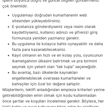
işlemi boyunca doğru ve güncel bilgileri göndermeniz
çok önemlidir.
Uygulamayı doğrudan kumarhanenin web
sitesinden yükleyebilirsiniz.
E-postanıza gönderdiyseniz veya resim olarak
kaydettiyseniz, kullanıcı adınızı ve şifrenizi giriş
formunuza yeniden yazmanız gerekir.
Bu uygulama ile kolayca bahis oynayabilir ve daha
fazla para kazanabileceksiniz.
Kayıt olmanın en hızlı ve en kolay yolu, oyuncunun
ikametgahının ülkesini belirtmek ve pra birimini
seçmek için yeterli olan “tek tuşla” seçeneğidir.
Bu avantaj, bazı ülkelerde kaynakları
engellenebilecek overseas kumarhaneler ve
bahisçiler için özel bir değere sahiptir.
Müşterilerin, teklifi anladığından empieza kriterleri yerine
getirebildiğinden emin olmak için kodu kullanmadan
önce şartlar ve koşulları incelemesi gerekir. Böylece, her
türlü bahis ve oyun tutkununa hitap eden bu platform,