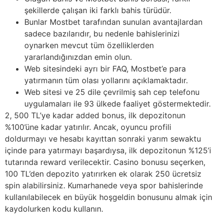
şekillerde çalışan iki farklı bahis türüdür.
Bunlar Mostbet tarafından sunulan avantajlardan
sadece bazılarıdır, bu nedenle bahislerinizi
oynarken mevcut tüm özelliklerden
yararlandığınızdan emin olun.
Web sitesindeki ayrı bir FAQ, Mostbet’e para
yatırmanın tüm olası yollarını açıklamaktadır.
Web sitesi ve 25 dile çevrilmiş sah cep telefonu
uygulamaları ile 93 ülkede faaliyet göstermektedir.
2, 500 TL’ye kadar added bonus, ilk depozitonun
%100’üne kadar yatırılır. Ancak, oyuncu profili
doldurmayı ve hesabı kayıttan sonraki yarım sewaktu
içinde para yatırmayı başardıysa, ilk depozitonun %125’i
tutarında reward verilecektir. Casino bonusu seçerken,
100 TL’den depozito yatırırken ek olarak 250 ücretsiz
spin alabilirsiniz. Kumarhanede veya spor bahislerinde
kullanılabilecek en büyük hoşgeldin bonusunu almak için
kaydolurken kodu kullanın.