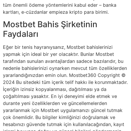
tüm önemli ödeme yöntemlerini kabul eder – banka
kartları, e-cüzdanlar empieza kripto para birimi.
Mostbet Bahis Şirketinin
Faydaları
Eğer bir tenis hayranıysanız, Mostbet bahislerinizi
yapmak için ideal bir yer olacaktır. Bunlar Mostbet
tarafından sunulan avantajlardan sadece bazılarıdır, bu
nedenle bahislerinizi oynarken mevcut tüm özelliklerden
yararlandığınızdan emin olun. Mostbet360 Copyright ©
2024 Bu sitedeki tüm içerik telif hakkı ile korunmaktadır.
İçeriğin izinsiz kopyalanması, dağıtılması ya da
çoğaltılması yasaktır. En iyi deneyimi elde etmek ve
durante yeni özelliklerden ve güncellemelerden
yararlanmak için Mostbet uygulamanızı güncel tutmak
çok önemlidir. Bu bilgiler kimliğinizi doğrulamak ve
hesabınızı güvende tutmak için kullanılacağından, kayıt