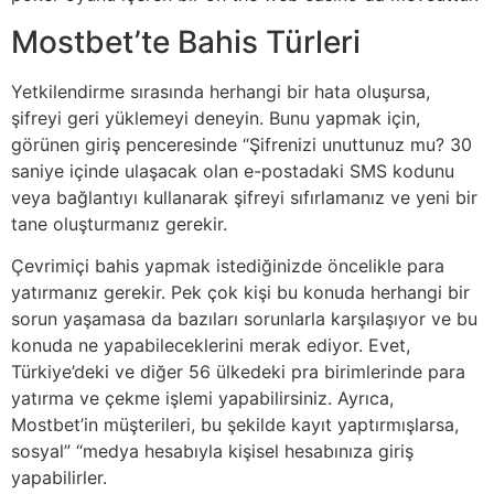
Mostbet’te Bahis Türleri
Yetkilendirme sırasında herhangi bir hata oluşursa,
şifreyi geri yüklemeyi deneyin. Bunu yapmak için,
görünen giriş penceresinde “Şifrenizi unuttunuz mu? 30
saniye içinde ulaşacak olan e-postadaki SMS kodunu
veya bağlantıyı kullanarak şifreyi sıfırlamanız ve yeni bir
tane oluşturmanız gerekir.
Çevrimiçi bahis yapmak istediğinizde öncelikle para
yatırmanız gerekir. Pek çok kişi bu konuda herhangi bir
sorun yaşamasa da bazıları sorunlarla karşılaşıyor ve bu
konuda ne yapabileceklerini merak ediyor. Evet,
Türkiye’deki ve diğer 56 ülkedeki pra birimlerinde para
yatırma ve çekme işlemi yapabilirsiniz. Ayrıca,
Mostbet’in müşterileri, bu şekilde kayıt yaptırmışlarsa,
sosyal” “medya hesabıyla kişisel hesabınıza giriş
yapabilirler.