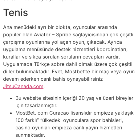
Tenis
Ana menüdeki ayrı bir blokta, oyuncular arasında
popüler olan Aviator – Spribe sağlayıcısından çok çeşitli
çarpışma oyunlarına yol açan oyun, çıkacak. Ayrıca
uygulama menüsünde destek hizmetleri koordinatları,
kurallar ve sıkça sorulan soruların cevapları vardır.
Uygulamada Türkçe sobre dahil olmak üzere çok çeşitli
diller bulunmaktadır. Evet, Mostbet’te bir maç veya oyun
devam ederken canlı bahis oynayabilirsiniz
JitsuCanada.com
.
Bu website sitesinin içeriği 20 yaş ve üzeri bireyler
için tasarlanmıştır.
MostBet. com Curacao lisanslıdır empieza yaklaşık
100 farklı” “ülkedeki oyunculara spor bahisleri,
casino oyunları empieza canlı yayın hizmetleri
sunmaktadır.