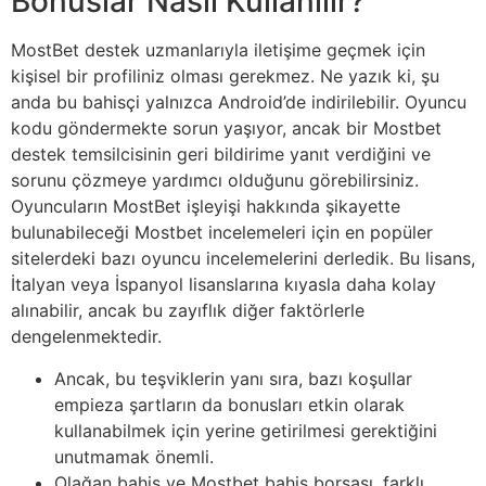
Bonuslar Nasıl Kullanılır?
MostBet destek uzmanlarıyla iletişime geçmek için
kişisel bir profiliniz olması gerekmez. Ne yazık ki, şu
anda bu bahisçi yalnızca Android’de indirilebilir. Oyuncu
kodu göndermekte sorun yaşıyor, ancak bir Mostbet
destek temsilcisinin geri bildirime yanıt verdiğini ve
sorunu çözmeye yardımcı olduğunu görebilirsiniz.
Oyuncuların MostBet işleyişi hakkında şikayette
bulunabileceği Mostbet incelemeleri için en popüler
sitelerdeki bazı oyuncu incelemelerini derledik. Bu lisans,
İtalyan veya İspanyol lisanslarına kıyasla daha kolay
alınabilir, ancak bu zayıflık diğer faktörlerle
dengelenmektedir.
Ancak, bu teşviklerin yanı sıra, bazı koşullar
empieza şartların da bonusları etkin olarak
kullanabilmek için yerine getirilmesi gerektiğini
unutmamak önemli.
Olağan bahis ve Mostbet bahis borsası, farklı