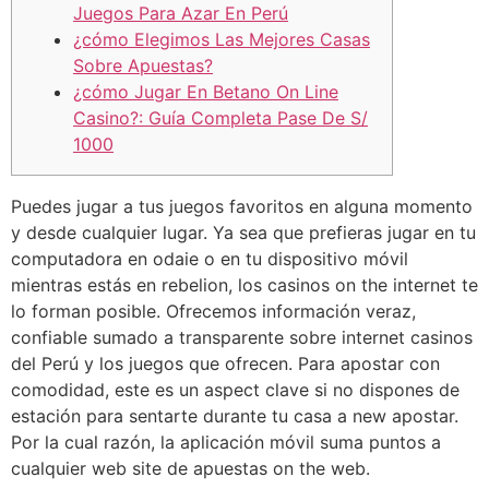
Juegos Para Azar En Perú
¿cómo Elegimos Las Mejores Casas
Sobre Apuestas?
¿cómo Jugar En Betano On Line
Casino?: Guía Completa Pase De S/
1000
Puedes jugar a tus juegos favoritos en alguna momento
y desde cualquier lugar. Ya sea que prefieras jugar en tu
computadora en odaie o en tu dispositivo móvil
mientras estás en rebelion, los casinos on the internet te
lo forman posible. Ofrecemos información veraz,
confiable sumado a transparente sobre internet casinos
del Perú y los juegos que ofrecen. Para apostar con
comodidad, este es un aspect clave si no dispones de
estación para sentarte durante tu casa a new apostar.
Por la cual razón, la aplicación móvil suma puntos a
cualquier web site de apuestas on the web.