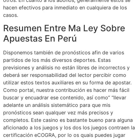
otros. En cuanto a los abonos, generalmente estos se
hacen efectivos para inmediato en cualquiera de los
casos.
Resumen Entre Ma Ley Sobre
Apuestas En Perú
Disponemos también de pronósticos afin de varios
partidos de los más diversos deportes. Estas
previsiones y análisis no están libres de incorrectos y
deberá ser responsabilidad del lector percibir como
utilizar estos textos auxiliares en su forma de apostar.
Como portal, nuestra contribución es hacer más fácil
buscar y encuadrar ese contenido, así como” “llevar
adelante un análisis sistemático para que mis
pronósticos sean qualquer vez más precisos y
completos. Este casino es bastante bueno para alguna
aficionado a los juegos y los dos los juegos contraen la
certificación eCOGRA, por lo os quais puedes jugar