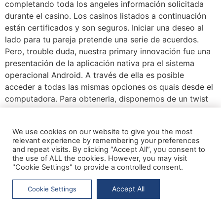
completando toda los angeles información solicitada
durante el casino. Los casinos listados a continuación
están certificados y son seguros. Iniciar una deseo al
lado para tu pareja pretende una serie de acuerdos.
Pero, trouble duda, nuestra primary innovación fue una
presentación de la aplicación nativa pra el sistema
operacional Android. A través de ella es posible
acceder a todas las mismas opciones os quais desde el
computadora. Para obtenerla, disponemos de un twist
en el portal, al cual es necesario ingresar a partir de el
móvil haciendo clic en “Aplicación móvil” en este menú
We use cookies on our website to give you the most
inferior y luego “Descargar”.
relevant experience by remembering your preferences
and repeat visits. By clicking “Accept All”, you consent to
Mejores Viviendas De
the use of ALL the cookies. However, you may visit
"Cookie Settings" to provide a controlled consent.
Apuestas Durante Cuotas
Accept All
Cookie Settings
Los problemas más comunes se pueden descubrir en la
sección sobre preguntas frecuentes que ofrecen todos