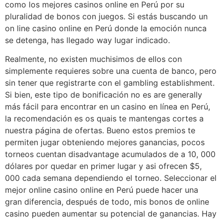
como los mejores casinos online en Perú por su
pluralidad de bonos con juegos. Si estás buscando un
on line casino online en Perú donde la emoción nunca
se detenga, has llegado way lugar indicado.
Realmente, no existen muchisimos de ellos con
simplemente requieres sobre una cuenta de banco, pero
sin tener que registrarte con el gambling establishment.
Si bien, este tipo de bonificación no es are generally
más fácil para encontrar en un casino en línea en Perú,
la recomendación es os quais te mantengas cortes a
nuestra página de ofertas. Bueno estos premios te
permiten jugar obteniendo mejores ganancias, pocos
torneos cuentan disadvantage acumulados de a 10, 000
dólares por quedar en primer lugar y asi ofrecen $5,
000 cada semana dependiendo el torneo. Seleccionar el
mejor online casino online en Perú puede hacer una
gran diferencia, después de todo, mis bonos de online
casino pueden aumentar su potencial de ganancias. Hay