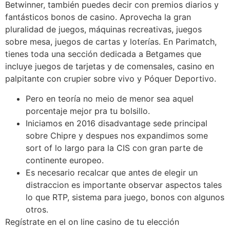
Betwinner, también puedes decir con premios diarios y
fantásticos bonos de casino. Aprovecha la gran
pluralidad de juegos, máquinas recreativas, juegos
sobre mesa, juegos de cartas y loterías. En Parimatch,
tienes toda una sección dedicada a Betgames que
incluye juegos de tarjetas y de comensales, casino en
palpitante con crupier sobre vivo y Póquer Deportivo.
Pero en teoría no meio de menor sea aquel
porcentaje mejor pra tu bolsillo.
Iniciamos en 2016 disadvantage sede principal
sobre Chipre y despues nos expandimos some
sort of lo largo para la CIS con gran parte de
continente europeo.
Es necesario recalcar que antes de elegir un
distraccion es importante observar aspectos tales
lo que RTP, sistema para juego, bonos con algunos
otros.
Regístrate en el on line casino de tu elección