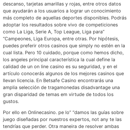
descanso, tarjetas amarillas y rojas, entre otros datos
que ayudarán a los usuarios a lograr un conocimiento
más completo de aquellas deportes disponibles. Podrás
adoptar los resultados sobre vivo de competiciones
como La Liga, Serie A, Top League, Liga para”
“Campeones, Liga Europa, entre otras. Por hipótesis,
puedes preferir otros casinos que simply no estén en la
cual lista. Pero 10 cuidado, porque como hemos dicho,
los angeles principal característica la cual define la
calidad de un on line casino es su seguridad, y en el
artículo conocerás algunos de los mejores casinos que
llevan licencia. En Betsafe Casino encontrarás una
amplia selección de tragamonedas disadvantage una
gran disparidad de temas em virtude de todos los
gustos.
Por ello en Onlinecasino. pe lo” “damos las guías sobre
juego diseñadas por nuestros expertos, not any te las
tendrías que perder. Otra maneira de resolver ambas