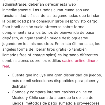
administrarse, deberían defecar esta web
inmediatamente. Las tiradas cuma-cuma son una
funcionalidad clásica de las tragamonedas que brindan
la posibilidad para conseguir giros desprovisto cargo.
Esta bonificación suele ofrecerse sobre forma
complementaria a los bonos de bienvenida de base
depósito, aunque también puede desbloquearse
jugando en los mismos slots. En exista último caso, los
angeles forma de liberar tiros gratis (o también
llamados free of charge spins) es logrando diferentes
combinaciones sobre los rodillos
casino online dinero
real
.
Cuenta que incluye una gran disparidad de juegos,
más de mil selecciones disponibles para placer y
disfrutar.
Conoce y compara internet casinos online en
México y Chile sumado a conoce la delicia de
juegos, métodos de pago sumado a proveedores