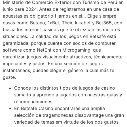
Ministerio de Comercio Exterior con Turismo de Perú en
junio para 2024. Antes de registrarnos en una casa de
apuestas es obligatorio fijarnos en el… Elige siempre
casas como Betano, 1xBet, Their, Inkabet y Bet365, con
busca los internet casinos que te ofrezcan las mejores
situaciones. La calidad de los juegos en Betsafe está
garantizada, porque cuenta con socios de computer
software como NetEnt con Microgaming, que
garantizan juegos visualmente atractivos, técnicamente
impecables y justos. En una sección de juegos
instantáneos, puedes elegir el género la cual más te
guste.
Conoce los distintos tipos de juegos de casino
sumado a aprende a jugarlos con nuestras guías y
recomendaciones.
En Betsafe Casino encontrarás una amplia
selección de tragamonedas disadvantage una gran
variedad de temas em virtude de los dos gustos.