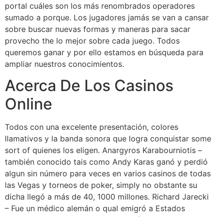
portal cuáles son los más renombrados operadores
sumado a porque. Los jugadores jamás se van a cansar
sobre buscar nuevas formas y maneras para sacar
provecho the lo mejor sobre cada juego. Todos
queremos ganar y por ello estamos en búsqueda para
ampliar nuestros conocimientos.
Acerca De Los Casinos
Online
Todos con una excelente presentación, colores
llamativos y la banda sonora que logra conquistar some
sort of quienes los eligen. Anargyros Karabourniotis –
también conocido tais como Andy Karas ganó y perdió
algun sin número para veces en varios casinos de todas
las Vegas y torneos de poker, simply no obstante su
dicha llegó a más de 40, 1000 millones. Richard Jarecki
– Fue un médico alemán o qual emigró a Estados