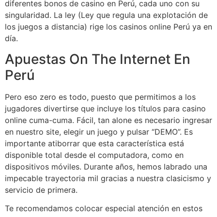
diferentes bonos de casino en Perú, cada uno con su
singularidad. La ley (Ley que regula una explotación de
los juegos a distancia) rige los casinos online Perú ya en
día.
Apuestas On The Internet En
Perú
Pero eso zero es todo, puesto que permitimos a los
jugadores divertirse que incluye los títulos para casino
online cuma-cuma. Fácil, tan alone es necesario ingresar
en nuestro site, elegir un juego y pulsar “DEMO”. Es
importante atiborrar que esta característica está
disponible total desde el computadora, como en
dispositivos móviles. Durante años, hemos labrado una
impecable trayectoria mil gracias a nuestra clasicismo y
servicio de primera.
Te recomendamos colocar especial atención en estos