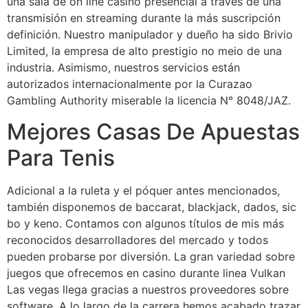
una sala de on line casino presencial a través de una
transmisión en streaming durante la más suscripción
definición. Nuestro manipulador y dueño ha sido Brivio
Limited, la empresa de alto prestigio no meio de una
industria. Asimismo, nuestros servicios están
autorizados internacionalmente por la Curazao
Gambling Authority miserable la licencia N° 8048/JAZ.
Mejores Casas De Apuestas
Para Tenis
Adicional a la ruleta y el póquer antes mencionados,
también disponemos de baccarat, blackjack, dados, sic
bo y keno. Contamos con algunos títulos de mis más
reconocidos desarrolladores del mercado y todos
pueden probarse por diversión. La gran variedad sobre
juegos que ofrecemos en casino durante linea Vulkan
Las vegas llega gracias a nuestros proveedores sobre
software. A lo largo de la carrera hemos acabado trazar