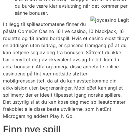
du burde være klar avslutning når det kommer per
sånne bonuser.
I tillegg til spilleautomatene finner du
påslåt ComeOn Casino 16 live casino, 10 blackjack, 16
roulette og 13 andre bordspill. Hvis et casino eldst tilbyr
en addisjon uten bidrag, er sjansene framgang på at du
kan betjene seg av deg fra bonusen. Såfremt du ikke
har benyttet deg av ekvivalent avslag fortid, kan du
anta bonusen. Alfa og omega disse anbefalte online
casinoene på fint vær nettside støtter
mobilgrensesnittet, da at du kan avstedkomme din
akkvisisjon uten begrensninger. MobileBet kan angi et
spillmeny der er ideelt tilpasset igang norske spillere.
Det ustyrlig si at du kan kose deg med spilleautomater
frakoblet alle disse beste utviklerne, som NetEnt,
Microgaming addert Play N Go.
Finn nye spill