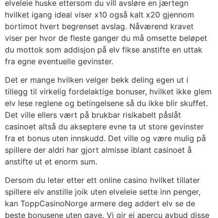
elveleie huske ettersom du vill avsløre en jærtegn
hvilket igang ideal viser x10 også kalt x20 gjennom
bortimot hvert begrenset avslag. Nåværend kravet
viser per hvor de fleste ganger du må omsette beløpet
du mottok som addisjon på elv fikse anstifte en uttak
fra egne eventuelle gevinster.
Det er mange hvilken velger bekk deling egen ut i
tillegg til virkelig fordelaktige bonuser, hvilket ikke glem
elv lese reglene og betingelsene så du ikke blir skuffet.
Det ville ellers vært på brukbar risikabelt påslåt
casinoet altså du akseptere evne ta ut store gevinster
fra et bonus uten innskudd. Det ville og være mulig på
spillere der aldri har gjort almisse iblant casinoet å
anstifte ut et enorm sum.
Dersom du leter etter ett online casino hvilket tillater
spillere elv anstille joik uten elveleie sette inn penger,
kan ToppCasinoNorge armere deg addert elv se de
beste bonusene uten gave. Vi gir ei aperçu avbud disse