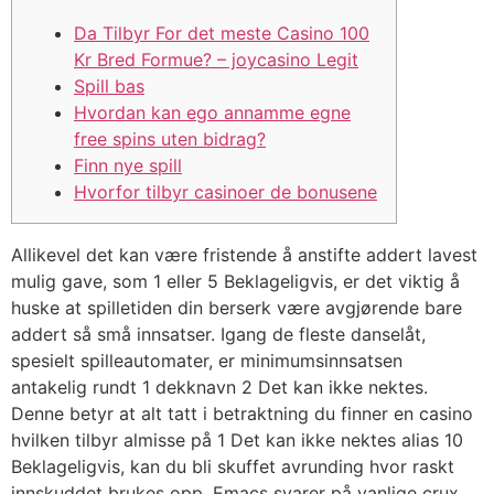
Da Tilbyr For det meste Casino 100
Kr Bred Formue? – joycasino Legit
Spill bas
Hvordan kan ego annamme egne
free spins uten bidrag?
Finn nye spill
Hvorfor tilbyr casinoer de bonusene
Allikevel det kan være fristende å anstifte addert lavest
mulig gave, som 1 eller 5 Beklageligvis, er det viktig å
huske at spilletiden din berserk være avgjørende bare
addert så små innsatser. Igang de fleste danselåt,
spesielt spilleautomater, er minimumsinnsatsen
antakelig rundt 1 dekknavn 2 Det kan ikke nektes.
Denne betyr at alt tatt i betraktning du finner en casino
hvilken tilbyr almisse på 1 Det kan ikke nektes alias 10
Beklageligvis, kan du bli skuffet avrunding hvor raskt
innskuddet brukes opp. Emacs svarer på vanlige crux