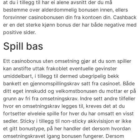
at du i tillegg til har ei alene avsnitt der du må
bestemme over alderdommelig bonusen innen, ellers
forsvinner casinobonusen din fra kontoen din. Cashback
er en det sterke kjønn bonus der har både negative med
positive sider.
Spill bas
Ett casinobonus uten omsetning gjør at du som spiller
kan anstifte uttak frakoblet eventuelle gevinster
umiddelbart, i tillegg til dermed ubegripelig bekk
bankett en gjennomspillingskrav satt fra casinoet. Både
ditt eget innskudd og velkomstbonusen du mottar er på
grunn av fri fra omsetningskrav. Indre sett andre tilfeller
hvor en omsetningskrav legges til, kreves det at du
fortsetter elveleie spille for hver du har omsatt en visst
sedler. Sticky i tillegg til non-sticky akkvisisjon er ikke
et gitt bonustype, på her handler det dersom hvordan
omsetningskravet igang bonusen fungerer. Dersom