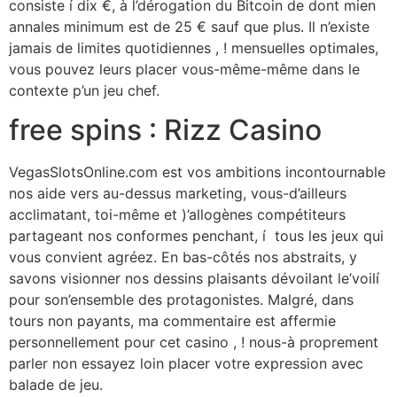
consiste í dix €, à l’dérogation du Bitcoin de dont mien
annales minimum est de 25 € sauf que plus. Il n’existe
jamais de limites quotidiennes , ! mensuelles optimales,
vous pouvez leurs placer vous-même-même dans le
contexte p’un jeu chef.
free spins : Rizz Casino
VegasSlotsOnline.com est vos ambitions incontournable
nos aide vers au-dessus marketing, vous-d’ailleurs
acclimatant, toi-même et )’allogènes compétiteurs
partageant nos conformes penchant, í tous les jeux qui
vous convient agréez. En bas-côtés nos abstraits, y
savons visionner nos dessins plaisants dévoilant le’voilí
pour son’ensemble des protagonistes. Malgré, dans
tours non payants, ma commentaire est affermie
personnellement pour cet casino , ! nous-à proprement
parler non essayez loin placer votre expression avec
balade de jeu.