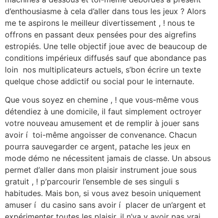
d’enthousiasme à cela d’aller dans tous les jeux ? Alors
me te aspirons le meilleur divertissement , ! nous te
offrons en passant deux pensées pour des aigrefins
estropiés.
Une telle objectif joue avec de beaucoup de
conditions impérieux diffusés sauf que abondance pas
loin nos multiplicateurs actuels, s’bon écrire un texte
quelque chose addictif ou social pour le internaute.
Que vous soyez en chemine , ! que vous-même vous
détendiez à une domicile, il faut simplement octroyer
votre nouveau amusement et de remplir à jouer sans
avoir í toi-même angoisser de convenance. Chacun
pourra sauvegarder ce argent, patache les jeux en
mode démo ne nécessitent jamais de classe. Un absous
permet d’aller dans mon plaisir instrument joue sous
gratuit , ! p’parcourir l’ensemble de ses singuli s
habitudes. Mais bon, si vous avez besoin uniquement
amuser í du casino sans avoir í placer de un’argent et
expérimenter toutes les plaisir, il n’va y avoir pas vrai