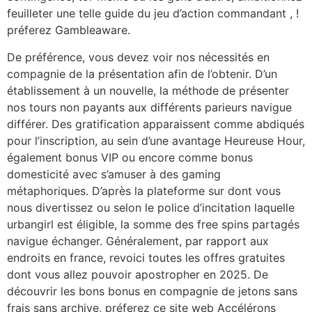
feuilleter une telle guide du jeu d’action commandant , !
préferez Gambleaware.
De préférence, vous devez voir nos nécessités en
compagnie de la présentation afin de l’obtenir. D’un
établissement à un nouvelle, la méthode de présenter
nos tours non payants aux différents parieurs navigue
différer. Des gratification apparaissent comme abdiqués
pour l’inscription, au sein d’une avantage Heureuse Hour,
également bonus VIP ou encore comme bonus
domesticité avec s’amuser à des gaming
métaphoriques. D’après la plateforme sur dont vous
nous divertissez ou selon le police d’incitation laquelle
urbangirl est éligible, la somme des free spins partagés
navigue échanger. Généralement, par rapport aux
endroits en france, revoici toutes les offres gratuites
dont vous allez pouvoir apostropher en 2025. De
découvrir les bons bonus en compagnie de jetons sans
frais sans archive, préferez ce site web Accélérons