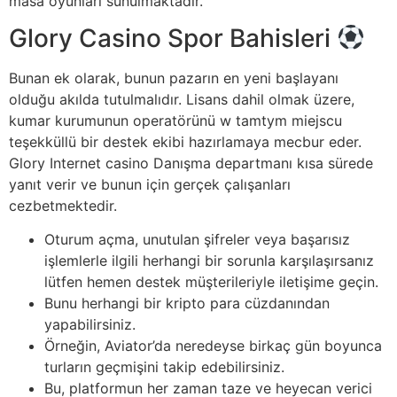
masa oyunları sunulmaktadır.
Glory Casino Spor Bahisleri
Bunan ek olarak, bunun pazarın en yeni başlayanı
olduğu akılda tutulmalıdır. Lisans dahil olmak üzere,
kumar kurumunun operatörünü w tamtym miejscu
teşekküllü bir destek ekibi hazırlamaya mecbur eder.
Glory Internet casino Danışma departmanı kısa sürede
yanıt verir ve bunun için gerçek çalışanları
cezbetmektedir.
Oturum açma, unutulan şifreler veya başarısız
işlemlerle ilgili herhangi bir sorunla karşılaşırsanız
lütfen hemen destek müşterileriyle iletişime geçin.
Bunu herhangi bir kripto para cüzdanından
yapabilirsiniz.
Örneğin, Aviator’da neredeyse birkaç gün boyunca
turların geçmişini takip edebilirsiniz.
Bu, platformun her zaman taze ve heyecan verici