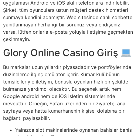
uygulaması Android ve iOS akıllı telefonlara indirilebilir.
Şirket, tüm oyunculara üstün müşteri destek hizmetleri
sunmaya kendini adamıştır. Web sitesinde canlı sohbette
yanıtlanmayan herhangi bir sorunuz veya endişeniz
varsa, lütfen onlarla e-posta yoluyla iletişime geçmekten
çekinmeyin.
Glory Online Casino Giriş
Bu markalar uzun yıllardır piyasadadır ve portföylerinde
düzinelerce ilginç emülatör içerir. Kumar kulübünün
temsilcileriyle iletişim, bonuslu oyunları hızlı bir şekilde
bulmanıza yardımcı olacaktır. Bu seçenek artık hem
Google android hem de iOS işletim sistemlerinde
mevcuttur. Örneğin, Safari üzerinden bir ziyaretçi ana
sayfaya veya hatta kumarhanenin kişisel dolabına bir
bağlantı paylaşabilir.
Yalnızca slot makinelerinde oynanan bahisler bahis