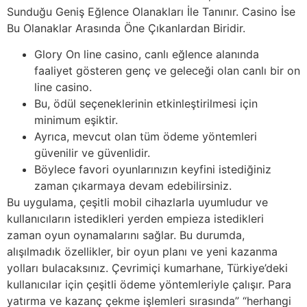
Sunduğu Geniş Eğlence Olanakları İle Tanınır. Casino İse
Bu Olanaklar Arasında Öne Çıkanlardan Biridir.
Glory On line casino, canlı eğlence alanında
faaliyet gösteren genç ve geleceği olan canlı bir on
line casino.
Bu, ödül seçeneklerinin etkinleştirilmesi için
minimum eşiktir.
Ayrıca, mevcut olan tüm ödeme yöntemleri
güvenilir ve güvenlidir.
Böylece favori oyunlarınızın keyfini istediğiniz
zaman çıkarmaya devam edebilirsiniz.
Bu uygulama, çeşitli mobil cihazlarla uyumludur ve
kullanıcıların istedikleri yerden empieza istedikleri
zaman oyun oynamalarını sağlar. Bu durumda,
alışılmadık özellikler, bir oyun planı ve yeni kazanma
yolları bulacaksınız. Çevrimiçi kumarhane, Türkiye’deki
kullanıcılar için çeşitli ödeme yöntemleriyle çalışır. Para
yatırma ve kazanç çekme işlemleri sırasında” “herhangi