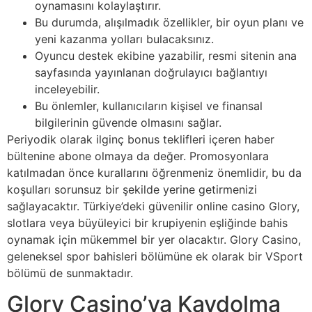
oynamasını kolaylaştırır.
Bu durumda, alışılmadık özellikler, bir oyun planı ve
yeni kazanma yolları bulacaksınız.
Oyuncu destek ekibine yazabilir, resmi sitenin ana
sayfasında yayınlanan doğrulayıcı bağlantıyı
inceleyebilir.
Bu önlemler, kullanıcıların kişisel ve finansal
bilgilerinin güvende olmasını sağlar.
Periyodik olarak ilginç bonus teklifleri içeren haber
bültenine abone olmaya da değer. Promosyonlara
katılmadan önce kurallarını öğrenmeniz önemlidir, bu da
koşulları sorunsuz bir şekilde yerine getirmenizi
sağlayacaktır. Türkiye’deki güvenilir online casino Glory,
slotlara veya büyüleyici bir krupiyenin eşliğinde bahis
oynamak için mükemmel bir yer olacaktır. Glory Casino,
geleneksel spor bahisleri bölümüne ek olarak bir VSport
bölümü de sunmaktadır.
Glory Casino’ya Kaydolma