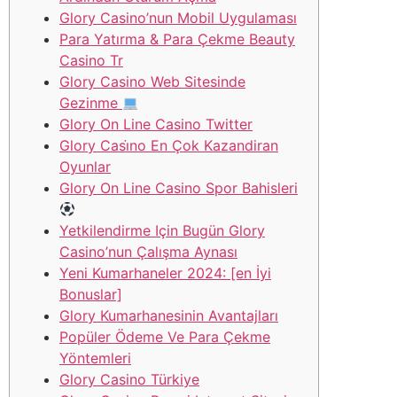
Glory Casino’nun Mobil Uygulaması
Para Yatırma & Para Çekme Beauty
Casino Tr
Glory Casino Web Sitesinde
Gezinme
Glory On Line Casino Twitter
Glory Casi̇no En Çok Kazandiran
Oyunlar
Glory On Line Casino Spor Bahisleri
Yetkilendirme Için Bugün Glory
Casino’nun Çalışma Aynası
Yeni Kumarhaneler 2024: [en İyi
Bonuslar]
Glory Kumarhanesinin Avantajları
Popüler Ödeme Ve Para Çekme
Yöntemleri
Glory Casino Türkiye