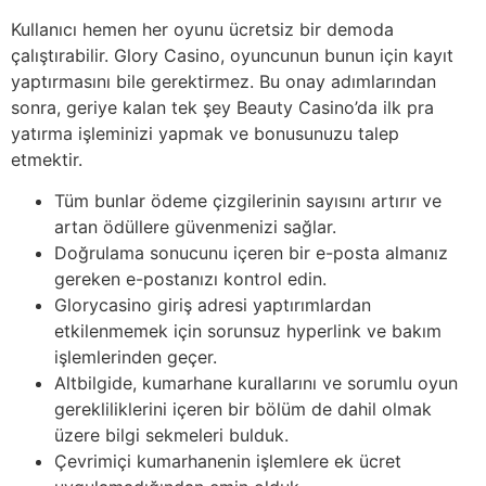
Kullanıcı hemen her oyunu ücretsiz bir demoda
çalıştırabilir. Glory Casino, oyuncunun bunun için kayıt
yaptırmasını bile gerektirmez. Bu onay adımlarından
sonra, geriye kalan tek şey Beauty Casino’da ilk pra
yatırma işleminizi yapmak ve bonusunuzu talep
etmektir.
Tüm bunlar ödeme çizgilerinin sayısını artırır ve
artan ödüllere güvenmenizi sağlar.
Doğrulama sonucunu içeren bir e-posta almanız
gereken e-postanızı kontrol edin.
Glorycasino giriş adresi yaptırımlardan
etkilenmemek için sorunsuz hyperlink ve bakım
işlemlerinden geçer.
Altbilgide, kumarhane kurallarını ve sorumlu oyun
gerekliliklerini içeren bir bölüm de dahil olmak
üzere bilgi sekmeleri bulduk.
Çevrimiçi kumarhanenin işlemlere ek ücret