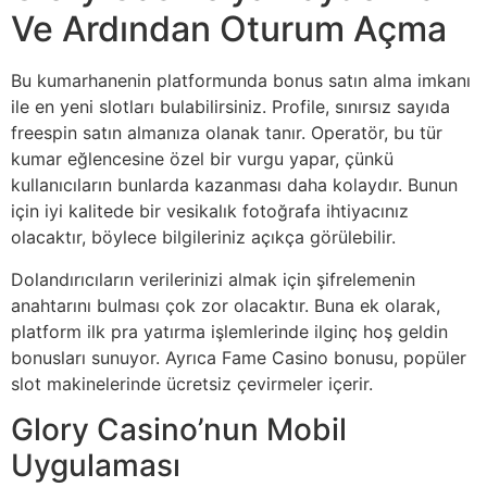
Ve Ardından Oturum Açma
Bu kumarhanenin platformunda bonus satın alma imkanı
ile en yeni slotları bulabilirsiniz. Profile, sınırsız sayıda
freespin satın almanıza olanak tanır. Operatör, bu tür
kumar eğlencesine özel bir vurgu yapar, çünkü
kullanıcıların bunlarda kazanması daha kolaydır. Bunun
için iyi kalitede bir vesikalık fotoğrafa ihtiyacınız
olacaktır, böylece bilgileriniz açıkça görülebilir.
Dolandırıcıların verilerinizi almak için şifrelemenin
anahtarını bulması çok zor olacaktır. Buna ek olarak,
platform ilk pra yatırma işlemlerinde ilginç hoş geldin
bonusları sunuyor. Ayrıca Fame Casino bonusu, popüler
slot makinelerinde ücretsiz çevirmeler içerir.
Glory Casino’nun Mobil
Uygulaması