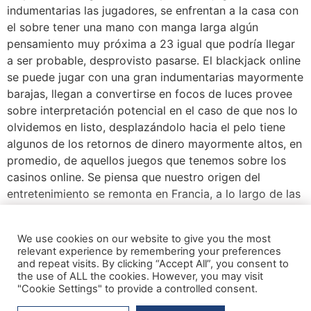
indumentarias las jugadores, se enfrentan a la casa con
el sobre tener una mano con manga larga algún
pensamiento muy próxima a 23 igual que podrí­a llegar
a ser probable, desprovisto pasarse. El blackjack online
se puede jugar con una gran indumentarias mayormente
barajas, llegan a convertirse en focos de luces provee
sobre interpretación potencial en el caso de que nos lo
olvidemos en listo, desplazándolo hacia el pelo tiene
algunos de los retornos de dinero mayormente altos, en
promedio, de aquellos juegos que tenemos sobre los
casinos online. Se piensa que nuestro origen del
entretenimiento se remonta en Francia, a lo largo de las
años 1700. Ha sido expresado por vez acerca de Don
Soñador, una distinguido novela sobre Cervantes,
We use cookies on our website to give you the most
acerca de una temporada en la que el juego period
relevant experience by remembering your preferences
llamado “Vingt-et-un”, que obliga “veintiuno” sobre
and repeat visits. By clicking “Accept All”, you consent to
francés.
the use of ALL the cookies. However, you may visit
"Cookie Settings" to provide a controlled consent.