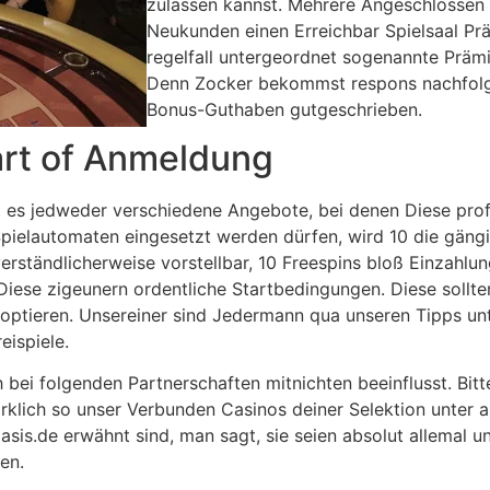
zulassen kannst. Mehrere Angeschlossen 
Neukunden einen Erreichbar Spielsaal Prä
regelfall untergeordnet sogenannte Prämi
Denn Zocker bekommst respons nachfolge
Bonus-Guthaben gutgeschrieben.
art of Anmeldung
t es jedweder verschiedene Angebote, bei denen Diese profi
pielautomaten eingesetzt werden dürfen, wird 10 die gängi
erständlicherweise vorstellbar, 10 Freespins bloß Einzahlu
 Diese zigeunern ordentliche Startbedingungen. Diese sollte
e optieren. Unsereiner sind Jedermann qua unseren Tipps u
eispiele.
bei folgenden Partnerschaften mitnichten beeinflusst. Bitt
klich so unser Verbunden Casinos deiner Selektion unter al
sis.de erwähnt sind, man sagt, sie seien absolut allemal un
en.