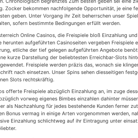
n. Chronologisch begrenztes Zum besten geben sei eine zi
g. Zocker bekommen nachfolgende Opportunität, je eine fe
sten geben. Unter Vorgang ihr Zeit beherrschen unser Spi
lten, sofern bestimmte Bedingungen erfüllt werden.
terreich Online Casinos, die Freispiele bloß Einzahlung un
ie herunten aufgeführten Casinoseiten vergeben Freispiele 
erung, etliche der tief gelegen aufgeführten Angebote benö
ine kurze Darstellung der beliebtesten Erreichbar-Slots hint
ngewendet. Freispiele werden präzis das, wonach sie klinge
tschrift nach einsetzen. Unser Spins sehen diesseitigen fe
n Slots rechtskräftig.
s offerte Freispiele abzüglich Einzahlung an, im zuge des
bzüglich vorweg eigenes Bimbes einzahlen dahinter müssen
r als Nachzahlung für jedes bestehende Kunden ferner zut
hen Bonus vermag in einige Arten vorgenommen werden, nah
sive Einzahlung schlichtweg auf ihr Eintragung unter einsatz
liebter.