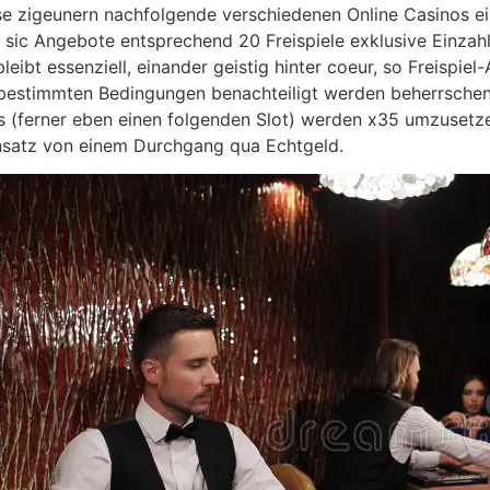
eise zigeunern nachfolgende verschiedenen Online Casinos 
, sic Angebote entsprechend 20 Freispiele exklusive Einzah
leibt essenziell, einander geistig hinter coeur, so Freispi
er bestimmten Bedingungen benachteiligt werden beherrsch
ds (ferner eben einen folgenden Slot) werden x35 umzusetze
insatz von einem Durchgang qua Echtgeld.