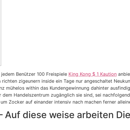
n jedem Benützer 100 Freispiele
King Kong $ 1 Kaution
anbiet
n richten zigeunern inside ein Tage nur angeschaltet Neuk
anz mühelos within das Kundengewinnung dahinter ausfind
er dem Handelszentrum zugänglich sie sind, sei nachfolgen
um Zocker auf einander intensiv nach machen ferner allei
– Auf diese weise arbeiten Di