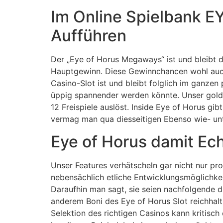
Im Online Spielbank 
Aufführen
Der „Eye of Horus Megaways“ ist und bleibt
Hauptgewinn. Diese Gewinnchancen wohl auch
Casino-Slot ist und bleibt folglich im ganze
üppig spannender werden könnte. Unser gold
12 Freispiele auslöst. Inside Eye of Horus g
vermag man qua diesseitigen Ebenso wie- un
Eye of Horus damit Ec
Unser Features verhätscheln gar nicht nur pro
nebensächlich etliche Entwicklungsmöglichke
Daraufhin man sagt, sie seien nachfolgende d
anderem Boni des Eye of Horus Slot reichhal
Selektion des richtigen Casinos kann kritisch