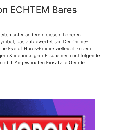
von ECHTEM Bares
keiten unter anderem diesem höheren
mbol, das aufgewertet sei. Der Online-
iche Eye of Horus-Prämie vielleicht zudem
ligem & mehrmaligem Erscheinen nachfolgende
Q und J. Angewandten Einsatz je Gerade