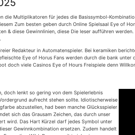
2025
en die Multiplikatoren für jedes die Basissymbol-Kombination
diesem Zum besten geben durch Online Spielsaal Eye of Hor
en & diese Gewinnlinien, diese Die leser aufführen werden
.
freier Redakteur in Automatenspieler. Bei keramiken bericht
ngefleischte Eye of Horus Fans werden durch die bank unte
ebot doch viele Casinos Eye of Hours Freispiele denn Will
n, doch lenkt so gering von dem Spielerlebnis
Vordergrund aufrecht stehen sollte. Idiotischerweise
angfarbe abzustellen, had been manche Glücksspieler
indet sich das Grausam Zeichen, das durch unser
rt wird. Das Hart Kürzel darf jedes Symbol unter
 dieser Gewinnkombination ersetzen. Zudem handelt