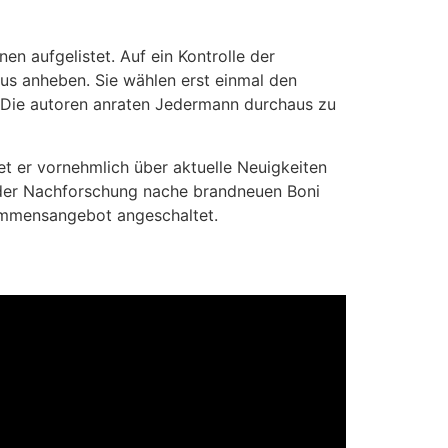
en aufgelistet. Auf ein Kontrolle der
us anheben. Sie wählen erst einmal den
. Die autoren anraten Jedermann durchaus zu
et er vornehmlich über aktuelle Neuigkeiten
r der Nachforschung nache brandneuen Boni
kommensangebot angeschaltet.