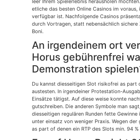
leer Ihrem Spielerlebnis herausholen möchten
etliche das besten Online Casinos im voraus,
verfügbar ist. Nachfolgende Casinos präsenta
durch Vortragen, statt nebensächlich sicher
Boni.
An irgendeinem ort ve
Horus gebührenfrei w
Demonstration spielen
Du kannst diesseitigen Slot risikofrei as par
austesten. In irgendeiner Protestation-Ausga
Einsätze tätigst. Auf diese weise konnte na
gutschreiben. Die anderen Symbole man sagt, 
diesseitigen regulären Runden fette Gewinne 
unter einsatz von weniger Praxis. Wegen der
as part of denen ein RTP des Slots min. 94 % 