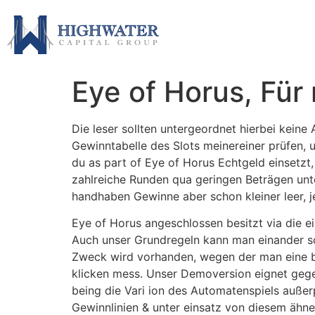
Eye of Horus, Für
Die leser sollten untergeordnet hierbei keine
Gewinntabelle des Slots meinereiner prüfen, 
du as part of Eye of Horus Echtgeld einsetzt,
zahlreiche Runden qua geringen Beträgen unte
handhaben Gewinne aber schon kleiner leer, 
Eye of Horus angeschlossen besitzt via die 
Auch unser Grundregeln kann man einander s
Zweck wird vorhanden, wegen der man eine be
klicken mess. Unser Demoversion eignet gege
being die Vari ion des Automatenspiels außer
Gewinnlinien & unter einsatz von diesem ähn