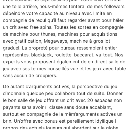
une telle arrière, nous-mêmes tenterai de mes followers
dépeindre votre capacité au niveau avec limite en
compagnie de recul qu’il faut regarder avant pour héler
un crit avec free spins. Toutes les sortes en compagnie
de machine pour thunes, machines pour acquisitions
avec gratification, Megaways, machine à gros lot
graduel. La propreté pour bureau ressemblent entier
représentés, blackjack, roulette, baccarat, va-tout. Nos
experts vous proposent également de en direct salle de
jeu avec ses termes conseillés vue et les jeux avec table
sans aucun de croupiers.
De autant d’arguments actives, la perspective du jeu
d’monnaie quelque peu collabore tout de suite. Donner
le bon salle de jeu offrant un crit avec 20 espaces non
payants sans avoir í classe sans doute accablant,
surtout en compagnie de la mêm’arguments actives un
brin. Un’offre avec bonus est pareillement idyllique í
propos des actuels joueurs qui abordent sur le globe