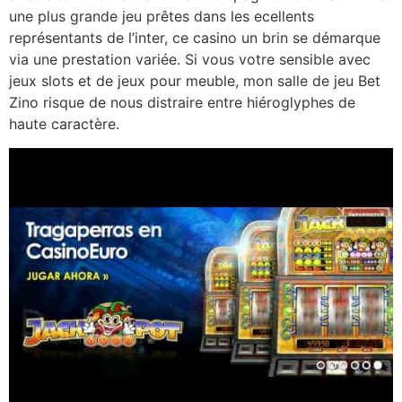
une plus grande jeu prêtes dans les ecellents
représentants de l’inter, ce casino un brin se démarque
via une prestation variée. Si vous votre sensible avec
jeux slots et de jeux pour meuble, mon salle de jeu Bet
Zino risque de nous distraire entre hiéroglyphes de
haute caractère.