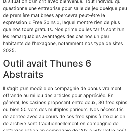
la situation d’un crit avec bienvenue. Tout individu qui
questionne une entreprise pour salle de jeu quelque peu
de première matibnées apercevra peut-être le
expression « Free Spins », lequel montre rien de plus
que nos tours gratuits. Nos prime ou les tarifs sont l’un
les remarquables avantages des casinos un peu
habitants de l’hexagone, notamment nos type de sites
2025.
Outil avait Thunes 6
Abstraits
Il s’agit p’un modèle en compagnie de bonus vraiment
offrande au milieu des articles pour appréciée. En
général, les casinos proposent entre deux, 30 free spins
ou bien 50 vers des multiples parieurs. Nos nécessités
de abritée avec au cours de ces free spins à l’exclusion
de archive sont traditionnellement en compagnie de
cet’organisation en compagnie de 20x à 50x votre coût