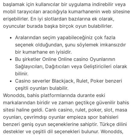
başlamak için kullanıcılar bir uygulama indirebilir veya
mobil tarayıcıları aracılığıyla kumarhanenin web sitesine
erişebilirler. En iyi slotlardan bazılarına ek olarak,
oyuncular burada başka birçok oyun bulabilirler.
Aralarından seçim yapabileceğiniz çok fazla
seçenek olduğundan, şunu söylemek imkansızdır
bir kumarhane en iyisidir.
Bu şirketler Online Online casino Oyunlarının
Sağlayıcıları, Dağıtıcıları veya Geliştiricileri olarak
bilinir.
Casino severler Blackjack, Rulet, Poker benzeri
çeşitli oyunları bulabilir.
Wonodds, bahis platformlarında durante eski
markalarından biridir ve zaman geçtikçe güvenilir bahis
sitesi haline geldi. Canlı casino, rulet, poker, slot, masa
oyunları, çevrimdışı oyunlar empieza spor bahisleri
benzeri geniş oyun seçeneklerine sahiptir. Türkçe dilini
destekler ve çeşitli dil seçenekleri bulunur. Wonodds,