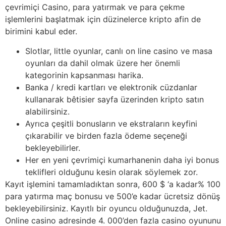
çevrimiçi Casino, para yatırmak ve para çekme
işlemlerini başlatmak için düzinelerce kripto afin de
birimini kabul eder.
Slotlar, little oyunlar, canlı on line casino ve masa
oyunları da dahil olmak üzere her önemli
kategorinin kapsanması harika.
Banka / kredi kartları ve elektronik cüzdanlar
kullanarak bêtisier sayfa üzerinden kripto satın
alabilirsiniz.
Ayrıca çeşitli bonusların ve ekstraların keyfini
çıkarabilir ve birden fazla ödeme seçeneği
bekleyebilirler.
Her en yeni çevrimiçi kumarhanenin daha iyi bonus
teklifleri olduğunu kesin olarak söylemek zor.
Kayıt işlemini tamamladıktan sonra, 600 $ ‘a kadar% 100
para yatırma maç bonusu ve 500’e kadar ücretsiz dönüş
bekleyebilirsiniz. Kayıtlı bir oyuncu olduğunuzda, Jet.
Online casino adresinde 4. 000’den fazla casino oyununu