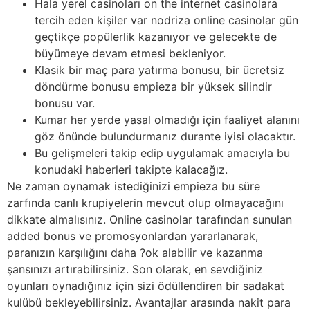
Hala yerel casinoları on the internet casinolara
tercih eden kişiler var nodriza online casinolar gün
geçtikçe popülerlik kazanıyor ve gelecekte de
büyümeye devam etmesi bekleniyor.
Klasik bir maç para yatırma bonusu, bir ücretsiz
döndürme bonusu empieza bir yüksek silindir
bonusu var.
Kumar her yerde yasal olmadığı için faaliyet alanını
göz önünde bulundurmanız durante iyisi olacaktır.
Bu gelişmeleri takip edip uygulamak amacıyla bu
konudaki haberleri takipte kalacağız.
Ne zaman oynamak istediğinizi empieza bu süre
zarfında canlı krupiyelerin mevcut olup olmayacağını
dikkate almalısınız. Online casinolar tarafından sunulan
added bonus ve promosyonlardan yararlanarak,
paranızın karşılığını daha ?ok alabilir ve kazanma
şansınızı artırabilirsiniz. Son olarak, en sevdiğiniz
oyunları oynadığınız için sizi ödüllendiren bir sadakat
kulübü bekleyebilirsiniz. Avantajlar arasında nakit para