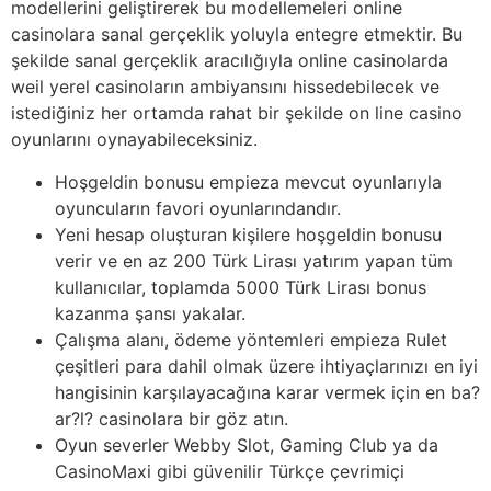
modellerini geliştirerek bu modellemeleri online
casinolara sanal gerçeklik yoluyla entegre etmektir. Bu
şekilde sanal gerçeklik aracılığıyla online casinolarda
weil yerel casinoların ambiyansını hissedebilecek ve
istediğiniz her ortamda rahat bir şekilde on line casino
oyunlarını oynayabileceksiniz.
Hoşgeldin bonusu empieza mevcut oyunlarıyla
oyuncuların favori oyunlarındandır.
Yeni hesap oluşturan kişilere hoşgeldin bonusu
verir ve en az 200 Türk Lirası yatırım yapan tüm
kullanıcılar, toplamda 5000 Türk Lirası bonus
kazanma şansı yakalar.
Çalışma alanı, ödeme yöntemleri empieza Rulet
çeşitleri para dahil olmak üzere ihtiyaçlarınızı en iyi
hangisinin karşılayacağına karar vermek için en ba?
ar?l? casinolara bir göz atın.
Oyun severler Webby Slot, Gaming Club ya da
CasinoMaxi gibi güvenilir Türkçe çevrimiçi