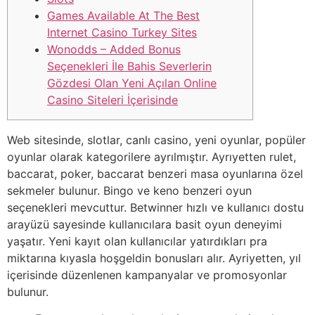
Games Available At The Best
Internet Casino Turkey Sites
Wonodds – Added Bonus
Seçenekleri İle Bahis Severlerin
Gözdesi Olan Yeni Açılan Online
Casino Siteleri İçerisinde
Web sitesinde, slotlar, canlı casino, yeni oyunlar, popüler
oyunlar olarak kategorilere ayrılmıştır. Ayrıyetten rulet,
baccarat, poker, baccarat benzeri masa oyunlarına özel
sekmeler bulunur. Bingo ve keno benzeri oyun
seçenekleri mevcuttur. Betwinner hızlı ve kullanıcı dostu
arayüzü sayesinde kullanıcılara basit oyun deneyimi
yaşatır. Yeni kayıt olan kullanıcılar yatırdıkları pra
miktarına kıyasla hoşgeldin bonusları alır. Ayriyetten, yıl
içerisinde düzenlenen kampanyalar ve promosyonlar
bulunur.