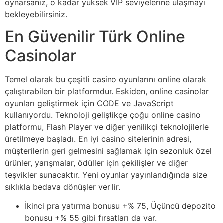
oynarsanız, o kadar yüksek VIP seviyelerine ulaşmayı
bekleyebilirsiniz.
En Güvenilir Türk Online
Casinolar
Temel olarak bu çeşitli casino oyunlarını online olarak
çalıştırabilen bir platformdur. Eskiden, online casinolar
oyunları geliştirmek için CODE ve JavaScript
kullanıyordu. Teknoloji geliştikçe çoğu online casino
platformu, Flash Player ve diğer yenilikçi teknolojilerle
üretilmeye başladı. En iyi casino sitelerinin adresi,
müşterilerin geri gelmesini sağlamak için sezonluk özel
ürünler, yarışmalar, ödüller için çekilişler ve diğer
teşvikler sunacaktır. Yeni oyunlar yayınlandığında size
sıklıkla bedava dönüşler verilir.
İkinci pra yatırma bonusu +% 75, Üçüncü depozito
bonusu +% 55 gibi fırsatları da var.