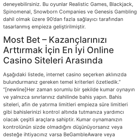
deneyebilirsiniz. Bu oyunlar Realistic Games, Blackjack,
Spinomenal, Snowborn Companies ve Genesis Gambling
dahil olmak üzere 90’dan fazla sağlayıcı tarafından
tasarlanmış empieza geliştirilmiştir.
Most Bet – Kazançlarınızı
Arttırmak İçin En İyi Online
Casino Siteleri Arasında
Aşağıdaki listede, internet casino seçerken aklınızda
bulundurmanız gereken temel kriterleri özetledik.”
“[newline]Her zaman sorumlu bir şekilde kumar oynayın
ve yalnızca sınırlarınız dahilinde bahis yapın. Bahis
siteleri, afin de yatırma limitleri empieza süre limitleri
gibi bahislerinizi kontrol altında tutmanıza yardımcı
olacak çeşitli araçlara sahiptir. Kumar oynamanızın
kontrolünün sizde olmadığını düşünüyorsanız veya
desteğe ihtiyacınız varsa BeGambleAware veya