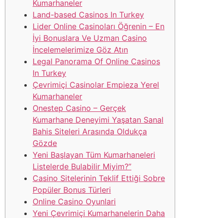
Kumarhaneler
Land-based Casinos In Turkey
Lider Online Casinoları Öğrenin – En
İyi Bonuslara Ve Uzman Casino
İncelemelerimize Göz Atın
Legal Panorama Of Online Casinos
In Turkey
Çevrimiçi Casinolar Empieza Yerel
Kumarhaneler
Onestep Casino – Gerçek
Kumarhane Deneyimi Yaşatan Sanal
Bahis Siteleri Arasında Oldukça
Gözde
Yeni Başlayan Tüm Kumarhaneleri
Listelerde Bulabilir Miyim?”
Casino Sitelerinin Teklif Ettiği Sobre
Popüler Bonus Türleri
Online Casino Oyunlari
Yeni Çevrimiçi Kumarhanelerin Daha