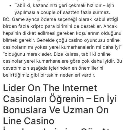
Tabii ki, kazancınızı geri çekmek hızlıdır – işin
yapılması a couple of saatten fazla sürmez.
BC. Game ayrıca ödeme seçeneği olarak kabul ettiği
birden fazla kripto para birimini de destekler. Ancak
hepsinin dikkat edilmesi gereken koşularının olduğunu
bilmek gerekir. Genelde çoğu casino oyuncusu online
casinoların mı yoksa yerel kumarhanelerin mi daha iyi”
“olduğunu merak eder. Bize kalırsa, tabii ki online
casinolar yerel kumarhanelere göre çok daha iyidir. Bu
cevabımızın aşağıda içlerinden en önemlilerini
belirttiğimiz gibi birtakım nedenleri vardır.
Lider On The Internet
Casinoları Öğrenin – En İyi
Bonuslara Ve Uzman On
Line Casino