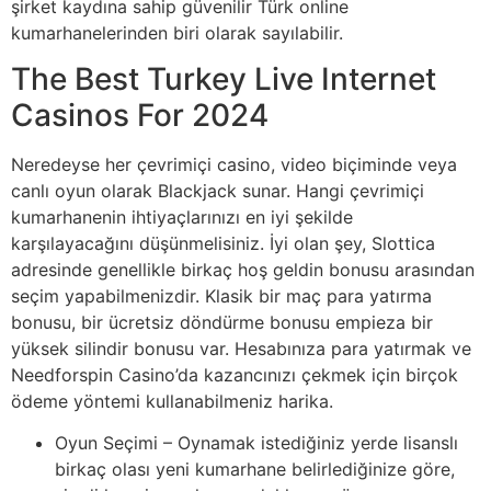
şirket kaydına sahip güvenilir Türk online
kumarhanelerinden biri olarak sayılabilir.
The Best Turkey Live Internet
Casinos For 2024
Neredeyse her çevrimiçi casino, video biçiminde veya
canlı oyun olarak Blackjack sunar. Hangi çevrimiçi
kumarhanenin ihtiyaçlarınızı en iyi şekilde
karşılayacağını düşünmelisiniz. İyi olan şey, Slottica
adresinde genellikle birkaç hoş geldin bonusu arasından
seçim yapabilmenizdir. Klasik bir maç para yatırma
bonusu, bir ücretsiz döndürme bonusu empieza bir
yüksek silindir bonusu var. Hesabınıza para yatırmak ve
Needforspin Casino’da kazancınızı çekmek için birçok
ödeme yöntemi kullanabilmeniz harika.
Oyun Seçimi – Oynamak istediğiniz yerde lisanslı
birkaç olası yeni kumarhane belirlediğinize göre,