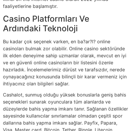
faaliyetlerine başlamıştır.
Casino Platformları Ve
Ardındaki Teknoloji
Bu kadar çok seçenek varken, en ba?ar?l? online
casinoları bulmak zor olabilir. Online casino sektöründe
ilk elden deneyime sahip uzmanlar olarak, mevcut en iyi
ve en güvenli online casinoların bir listesini özenle
hazırladık. İncelemelerimiz dürüst ve tarafsızdır, nerede
oynayacağınız konusunda bilinçli bir karar vermeniz için
ihtiyacınız olan bilgileri sağlar.
Cashalot, sunmuş olduğu yüksek bonuslarla geniş bahis
seçenekleri sunarak oyunculara tüm alanlarda ve
düzeylerde bahis yapma imkanı tanır. Sağlanan özellikler
sayesinde kullanıcılar sınırlamalar olmadan çeşitli spor
dallarına bahis yapma imkanı sağlar. Payfix, Papara,
Visa, Master card, Bitcoin, Tether, Ripple, Litecoin,