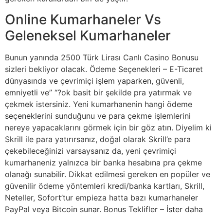
Online Kumarhaneler Vs
Geleneksel Kumarhaneler
Bunun yanında 2500 Türk Lirası Canlı Casino Bonusu
sizleri bekliyor olacak. Ödeme Seçenekleri – E-Ticaret
dünyasında ve çevrimiçi işlem yaparken, güvenli,
emniyetli ve” “?ok basit bir şekilde pra yatırmak ve
çekmek istersiniz. Yeni kumarhanenin hangi ödeme
seçeneklerini sunduğunu ve para çekme işlemlerini
nereye yapacaklarını görmek için bir göz atın. Diyelim ki
Skrill ile para yatırırsanız, doğal olarak Skrill’e para
çekebileceğinizi varsaysanız da, yeni çevrimiçi
kumarhaneniz yalnızca bir banka hesabına pra çekme
olanağı sunabilir. Dikkat edilmesi gereken en popüler ve
güvenilir ödeme yöntemleri kredi/banka kartları, Skrill,
Neteller, Sofort’tur empieza hatta bazı kumarhaneler
PayPal veya Bitcoin sunar. Bonus Teklifler – İster daha