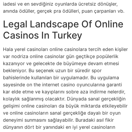
iadesi ve en sevdiğiniz oyunlarda ücretsiz dönüşler,
anında ödüller, gerçek pra ödülleri, puan çarpanları vb.
Legal Landscape Of Online
Casinos In Turkey
Hala yerel casinoları online casinolara tercih eden kişiler
var nodriza online casinolar gün geçtikçe popülerlik
kazanıyor ve gelecekte de büyümeye devam etmesi
bekleniyor. Bu seçenek uzun bir süredir spor
bahislerinde kullanılan bir uygulamadır. Bu uygulama
sayesinde on the internet casino oyuncularına garanti
kar elde etme ve kayıplarını sobre aza indirme nelerdir,
kolaylık sağlanmış olacaktır. Dünyada sanal gerçekliğin
gelişimi online casinoları da büyük miktarda etkileyebilir
ve online casinoların sanal gerçekliğe dayalı bir oyun
deneyimi sunmasını sağlayabilir. Buradaki asıl fikir
dünyanın dört bir yanındaki en iyi yerel casinoların