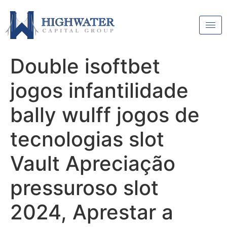
Double isoftbet
jogos infantilidade
bally wulff jogos de
tecnologias slot
Vault Apreciação
pressuroso slot
2024, Aprestar a