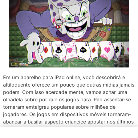
Em um aparelho para iPad online, você descobrirá e
altiloquente oferece um pouco que outras mídias jamais
podem. Com isso acercade mente, vamos achar uma
olhadela sobre por que os jogos para iPad assentar-se
tornaram emtalgrau populares sobre milhões de
jogadores. Os jogos em dispositivos móveis tornaram-
abancar a basilar aspecto criancice apostar nos últimos
anos. Puerilidade ajuste uma vez que as estatísticas
mais recentes da HubSpot, existem já 2,2 bilhões de