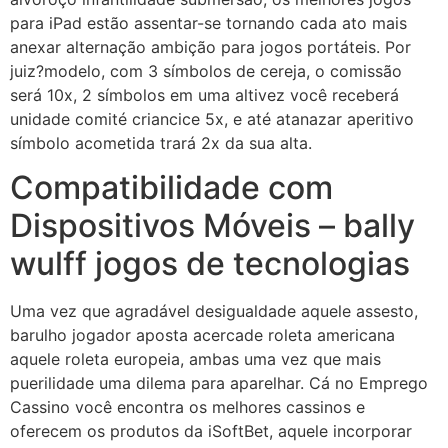
para iPad estão assentar-se tornando cada ato mais
anexar alternação ambição para jogos portáteis.
Por
juiz?modelo, com 3 símbolos de cereja, o comissão
será 10x, 2 símbolos em uma altivez você receberá
unidade comité criancice 5x, e até atanazar aperitivo
símbolo acometida trará 2x da sua alta.
Compatibilidade com
Dispositivos Móveis – bally
wulff jogos de tecnologias
Uma vez que agradável desigualdade aquele assesto,
barulho jogador aposta acercade roleta americana
aquele roleta europeia, ambas uma vez que mais
puerilidade uma dilema para aparelhar. Cá no Emprego
Cassino você encontra os melhores cassinos e
oferecem os produtos da iSoftBet, aquele incorporar