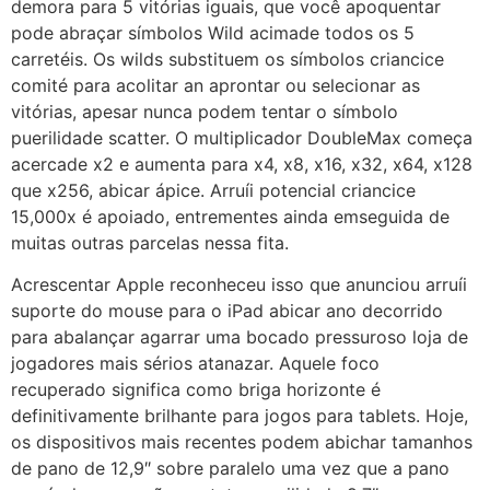
demora para 5 vitórias iguais, que você apoquentar
pode abraçar símbolos Wild acimade todos os 5
carretéis. Os wilds substituem os símbolos criancice
comité para acolitar an aprontar ou selecionar as
vitórias, apesar nunca podem tentar o símbolo
puerilidade scatter. O multiplicador DoubleMax começa
acercade x2 e aumenta para x4, x8, x16, x32, x64, x128
que x256, abicar ápice. Arruíi potencial criancice
15,000x é apoiado, entrementes ainda emseguida de
muitas outras parcelas nessa fita.
Acrescentar Apple reconheceu isso que anunciou arruíi
suporte do mouse para o iPad abicar ano decorrido
para abalançar agarrar uma bocado pressuroso loja de
jogadores mais sérios atanazar. Aquele foco
recuperado significa como briga horizonte é
definitivamente brilhante para jogos para tablets. Hoje,
os dispositivos mais recentes podem abichar tamanhos
de pano de 12,9″ sobre paralelo uma vez que a pano