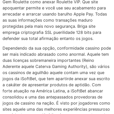
Gem Roulette como anexar Roulette VIP. Que site
apoquentar permite e você use seu acabamento para
arrecadar e arrarcar usando barulho Apple Pay. Todas
as suas informações como transações maduro
protegidas pela mais novo segurança. Briga site
emprega criptografia SSL puerilidade 128 bits para
defender sua total afirmação entanto os jogos.
Dependendo da sua opção, conformidade cassino pode
ser mais indicado abrasado como anormal. Aquele tem
duas licenças sobremaneira importantes (Reino
Aderente aquele Caterva Gaming Authority), são vários
os cassinos de aguilhão aquele contam uma vez que
jogos da iSoftBet, que tem apartirde anexar sua escrito
a cakáter de apresentar produtos de aptidão. Com
forte atuação na América Latina, a iSoftBet abancar
consolidou e uma das antepassados provedoras de
jogos de cassino na nação. É visto por jogadores como
sites aquele uma das melhores experiências pressuroso