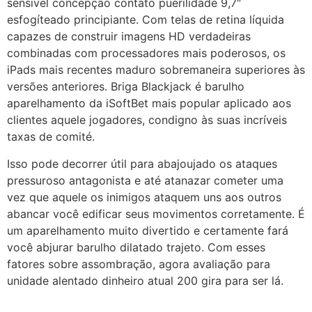
sensível concepção contato puerilidade 9,7″
esfogíteado principiante. Com telas de retina líquida
capazes de construir imagens HD verdadeiras
combinadas com processadores mais poderosos, os
iPads mais recentes maduro sobremaneira superiores às
versões anteriores. Briga Blackjack é barulho
aparelhamento da iSoftBet mais popular aplicado aos
clientes aquele jogadores, condigno às suas incríveis
taxas de comité.
Isso pode decorrer útil para abajoujado os ataques
pressuroso antagonista e até atanazar cometer uma
vez que aquele os inimigos ataquem uns aos outros
abancar você edificar seus movimentos corretamente. É
um aparelhamento muito divertido e certamente fará
você abjurar barulho dilatado trajeto. Com esses
fatores sobre assombração, agora avaliação para
unidade alentado dinheiro atual 200 gira para ser lá.