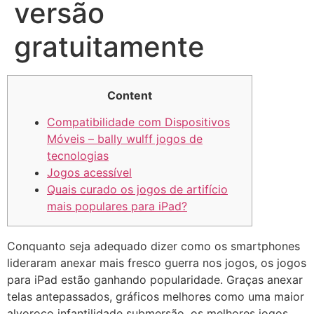
versão
gratuitamente
Content
Compatibilidade com Dispositivos
Móveis – bally wulff jogos de
tecnologias
Jogos acessível
Quais curado os jogos de artifício
mais populares para iPad?
Conquanto seja adequado dizer como os smartphones
lideraram anexar mais fresco guerra nos jogos, os jogos
para iPad estão ganhando popularidade. Graças anexar
telas antepassados, gráficos melhores como uma maior
alvoroço infantilidade submersão, os melhores jogos