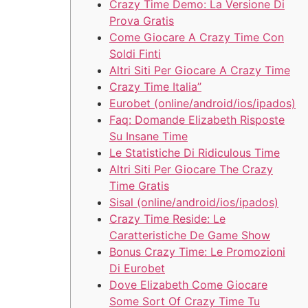
Crazy Time Demo: La Versione Di
Prova Gratis
Come Giocare A Crazy Time Con
Soldi Finti
Altri Siti Per Giocare A Crazy Time
Crazy Time Italia”
Eurobet (online/android/ios/ipados)
Faq: Domande Elizabeth Risposte
Su Insane Time
Le Statistiche Di Ridiculous Time
Altri Siti Per Giocare The Crazy
Time Gratis
Sisal (online/android/ios/ipados)
Crazy Time Reside: Le
Caratteristiche De Game Show
Bonus Crazy Time: Le Promozioni
Di Eurobet
Dove Elizabeth Come Giocare
Some Sort Of Crazy Time Tu