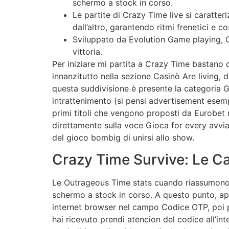
schermo a stock in corso.
Le partite di Crazy Time live si caratte
dall’altro, garantendo ritmi frenetici e co
Sviluppato da Evolution Game playing, 
vittoria.
Per iniziare mi partita a Crazy Time bastano 
innanzitutto nella sezione Casinò Are living, 
questa suddivisione è presente la categoria G
intrattenimento (si pensi advertisement esemp
primi titoli che vengono proposti da Eurobet n
direttamente sulla voce Gioca for every avvia
del gioco bombig di unirsi allo show.
Crazy Time Survive: Le C
Le Outrageous Time stats cuando riassumono di 
schermo a stock in corso. A questo punto, apri
internet browser nel campo Codice OTP, poi pr
hai ricevuto prendi atencion del codice all’inte