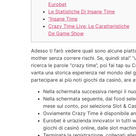
Eurobet
Le Statistiche Di Insane Time
“Insane Time
Crazy Time Live: Le Caratteristiche
De Game Show
Adesso ti farò vedere quali sono alcune piatt
mother senza correre rischi. Se, quindi stai” “
ricerca le parole “crazy time”, poi fai tap su 
vanta una storica esperienza nel mondo del 
partecipare ai più noti giochi da casinò, are a
Nella schermata successiva riempi il nu
Nella schermata seguente, dal food selec
mese sul conto, poi seleziona Slot & Cas
Ovviamente Crazy Time è disponibile anch
Eurobet è un’azienda innovator in tutti
giochi di casinò online, dalle slot machi
Terminata la registrazione, collegati al