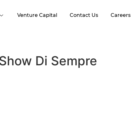
Venture Capital
Contact Us
Careers
t Show Di Sempre