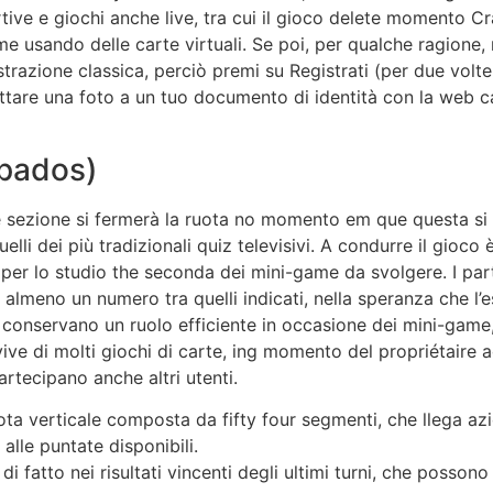
ve e giochi anche live, tra cui il gioco delete momento Cra
e usando delle carte virtuali. Se poi, per qualche ragione,
azione classica, perciò premi su Registrati (per due volte d
attare una foto a un tuo documento di identità con la web 
ipados)
e sezione si fermerà la ruota no momento em que questa si arr
lli dei più tradizionali quiz televisivi. A condurre il gioco
 per lo studio the seconda dei mini-game da svolgere. I part
almeno un numero tra quelli indicati, nella speranza che l’e
i conservano un ruolo efficiente in occasione dei mini-gam
ive di molti giochi di carte, ing momento del propriétaire a
artecipano anche altri utenti.
uota verticale composta da fifty four segmenti, che llega az
 alle puntate disponibili.
 fatto nei risultati vincenti degli ultimi turni, che posson