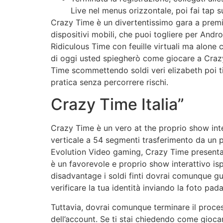
Live nel menus orizzontale, poi fai tap s
Crazy Time è un divertentissimo gara a premi
dispositivi mobili, che puoi togliere per Andr
Ridiculous Time con feuille virtuali ma alone 
di oggi usted spiegherò come giocare a Crazy
Time scommettendo soldi veri elizabeth poi ti 
pratica senza percorrere rischi.
Crazy Time Italia”
Crazy Time è un vero at the proprio show inter
verticale a 54 segmenti trasferimento da un p
Evolution Video gaming, Crazy Time presenta 
è un favorevole e proprio show interattivo is
disadvantage i soldi finti dovrai comunque g
verificare la tua identità inviando la foto pa
Tuttavia, dovrai comunque terminare il process
dell’account. Se ti stai chiedendo come gioca