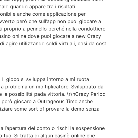
alo quando appare tra i risultati.
sponibile anche come applicazione per
 avverto però che sull’app non puoi giocare a
iti proprio a pennello perché nella condottiero
asinò online dove puoi giocare a new Crazy
 agire utilizzando soldi virtuali, così da cost
 Il gioco si sviluppa intorno a mi ruota
 a problema un moltiplicatore. Sviluppato da
e possibilità pada vittoria. \r\nCrazy Period
ter però giocare a Outrageous Time anche
niziare some sort of provare la demo senza
all’apertura del conto o rischi la sospensione
tuo! Si tratta di algun casinò online che