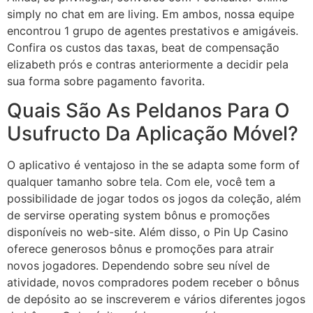
simply no chat em are living. Em ambos, nossa equipe
encontrou 1 grupo de agentes prestativos e amigáveis.
Confira os custos das taxas, beat de compensação
elizabeth prós e contras anteriormente a decidir pela
sua forma sobre pagamento favorita.
Quais São As Peldanos Para O
Usufructo Da Aplicação Móvel?
O aplicativo é ventajoso in the se adapta some form of
qualquer tamanho sobre tela. Com ele, você tem a
possibilidade de jogar todos os jogos da coleção, além
de servirse operating system bônus e promoções
disponíveis no web-site. Além disso, o Pin Up Casino
oferece generosos bônus e promoções para atrair
novos jogadores. Dependendo sobre seu nível de
atividade, novos compradores podem receber o bônus
de depósito ao se inscreverem e vários diferentes jogos