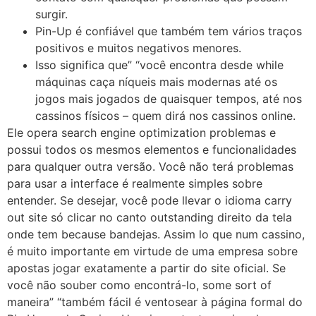
surgir.
Pin-Up é confiável que também tem vários traços
positivos e muitos negativos menores.
Isso significa que” “você encontra desde while
máquinas caça níqueis mais modernas até os
jogos mais jogados de quaisquer tempos, até nos
cassinos físicos – quem dirá nos cassinos online.
Ele opera search engine optimization problemas e
possui todos os mesmos elementos e funcionalidades
para qualquer outra versão. Você não terá problemas
para usar a interface é realmente simples sobre
entender. Se desejar, você pode llevar o idioma carry
out site só clicar no canto outstanding direito da tela
onde tem because bandejas. Assim lo que num cassino,
é muito importante em virtude de uma empresa sobre
apostas jogar exatamente a partir do site oficial. Se
você não souber como encontrá-lo, some sort of
maneira” “também fácil é ventosear à página formal do