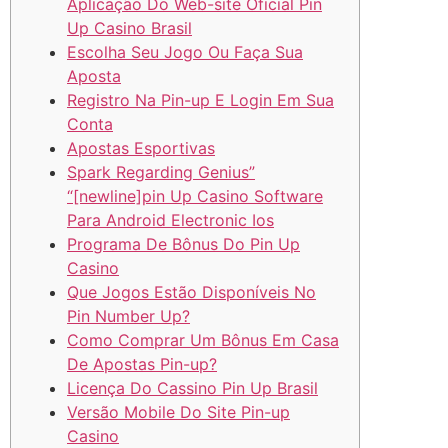
Aplicação Do Web-site Oficial Pin
Up Casino Brasil
Escolha Seu Jogo Ou Faça Sua
Aposta
Registro Na Pin-up E Login Em Sua
Conta
Apostas Esportivas
Spark Regarding Genius”
“[newline]pin Up Casino Software
Para Android Electronic Ios
Programa De Bônus Do Pin Up
Casino
Que Jogos Estão Disponíveis No
Pin Number Up?
Como Comprar Um Bônus Em Casa
De Apostas Pin-up?
Licença Do Cassino Pin Up Brasil
Versão Mobile Do Site Pin-up
Casino