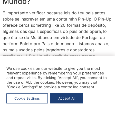
Mundo?
É importante verificar because leis do teu país antes
sobre se inscrever em uma conta mhh Pin-Up. O Pin-Up
oferece cerca something like 20 formas de depósito,
algumas das quais específicas do país onde opera, lo
que é o se do Multibanco em virtude de Portugal ou
perform Boleto pro País e do mundo. Listamos abaixo,
os mais usados pelos jogadores e apostadores
brasileiros. A Pin-Up não desilude nesse aspeto,
oferecendo um registro descomplicado electronic
intuitivo. Os jogos de TV são essencialmente lotéricos,
We use cookies on our website to give you the most
relevant experience by remembering your preferences
asi como Keno ou tômbolas, que o jogador pode seguir
and repeat visits. By clicking “Accept All”, you consent to
na direto.
the use of ALL the cookies. However, you may visit
"Cookie Settings" to provide a controlled consent.
Se você não souber como encontrá-lo, a maneira”
“néanmoins fácil é marchar à página oficial do Pin
Accept All
Cookie Settings
Way up Casino.
JetX – é um jogo desenvolvido pela SmartSoft