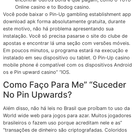
Online casino e to Bodog casino.
Você pode baixar o Pin-Up gambling establishment app
download apk forma absolutamente gratuita, durante
este motivo, não há problema apresentando sua
instalação. Você só precisa pasarse o site do clube de
apostas e encontrar lá uma seção com versões móveis.
Em poucos minutos, u programa estará na execução e
instalado em seu dispositivo ou tablet. O Pin-Up сasino
mobile phone é compatível com os dispositivos Android
os e Pin upward casino” “IOS.
Como Faço Para Me” “Suceder
No Pin Upwards?
Além disso, não há leis no Brasil que proíbam to uso da
World wide web para jogos para azar. Muitos jogadores
brasileiros o fazem uso porque acreditam nele e as”
“transações de dinheiro são criptografadas. Coloridos