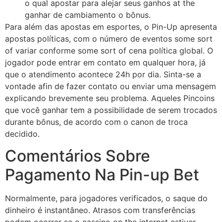
o qual apostar para alejar seus ganhos at the
ganhar de cambiamento o bônus.
Para além das apostas em esportes, o Pin-Up apresenta
apostas políticas, com o número de eventos some sort
of variar conforme some sort of cena política global. O
jogador pode entrar em contato em qualquer hora, já
que o atendimento acontece 24h por dia. Sinta-se a
vontade afin de fazer contato ou enviar uma mensagem
explicando brevemente seu problema. Aqueles Pincoins
que você ganhar tem a possibilidade de serem trocados
durante bônus, de acordo com o canon de troca
decidido.
Comentários Sobre
Pagamento Na Pin-up Bet
Normalmente, para jogadores verificados, o saque do
dinheiro é instantâneo. Atrasos com transferências