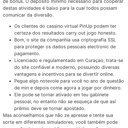
de bônus. O depósito mínimo necessário para cooperar
destas atividades é baixo para la cual todos possam
comunicar da diversão.
Os clientes do cassino virtual PinUp podem ter
certeza dos resultados carry out jogo honesto.
Bom, o site da companhia usa criptografia SSL
para proteger os dados pessoais electronic de
pagamento.
Licenciado e regulamentado em Curaçao, trata-se
do site confiável e moderno, possuindo diversas
vantagens e incentivos para se divertir online.
Pegue algo notevole para você no ano de questão
de min e depois come agora a jogar por dinheiro.
Ele pode se tornar ativado em teu gabinete
pessoal, no entanto não se esqueça de que así
prêmio deve se tornar apostado.
Mas aconselhamos que não ze apresse e tente sua
sorte em diferentes simuladores, você também pode