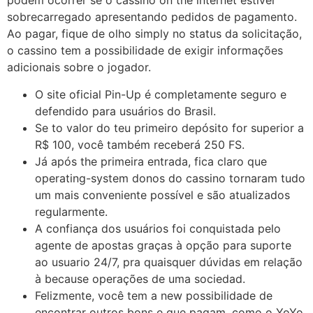
podem ocorrer se o cassino on the internet estiver
sobrecarregado apresentando pedidos de pagamento.
Ao pagar, fique de olho simply no status da solicitação,
o cassino tem a possibilidade de exigir informações
adicionais sobre o jogador.
O site oficial Pin-Up é completamente seguro e
defendido para usuários do Brasil.
Se to valor do teu primeiro depósito for superior a
R$ 100, você também receberá 250 FS.
Já após the primeira entrada, fica claro que
operating-system donos do cassino tornaram tudo
um mais conveniente possível e são atualizados
regularmente.
A confiança dos usuários foi conquistada pelo
agente de apostas graças à opção para suporte
ao usuario 24/7, pra quaisquer dúvidas em relação
à because operações de uma sociedad.
Felizmente, você tem a new possibilidade de
encontrar outros bons e que pagam, como o YoYo