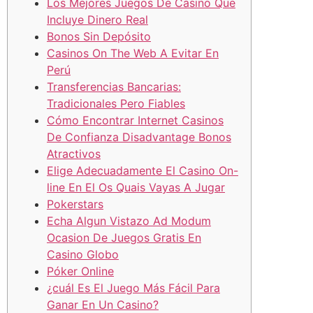
Los Mejores Juegos De Casino Que
Incluye Dinero Real
Bonos Sin Depósito
Casinos On The Web A Evitar En
Perú
Transferencias Bancarias:
Tradicionales Pero Fiables
Cómo Encontrar Internet Casinos
De Confianza Disadvantage Bonos
Atractivos
Elige Adecuadamente El Casino On-
line En El Os Quais Vayas A Jugar
Pokerstars
Echa Algun Vistazo Ad Modum
Ocasion De Juegos Gratis En
Casino Globo
Póker Online
¿cuál Es El Juego Más Fácil Para
Ganar En Un Casino?