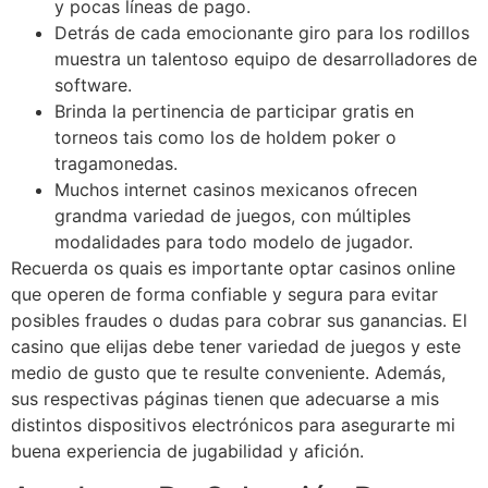
y pocas líneas de pago.
Detrás de cada emocionante giro para los rodillos
muestra un talentoso equipo de desarrolladores de
software.
Brinda la pertinencia de participar gratis en
torneos tais como los de holdem poker o
tragamonedas.
Muchos internet casinos mexicanos ofrecen
grandma variedad de juegos, con múltiples
modalidades para todo modelo de jugador.
​Recuerda os quais es importante optar casinos online
que operen de forma confiable y segura para evitar
posibles fraudes o dudas para cobrar sus ganancias. El
casino que elijas debe tener variedad de juegos y este
medio de gusto que te resulte conveniente. Además,
sus respectivas páginas tienen que adecuarse a mis
distintos dispositivos electrónicos para asegurarte mi
buena experiencia de jugabilidad y afición.