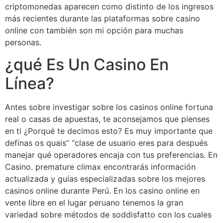
criptomonedas aparecen como distinto de los ingresos
más recientes durante las plataformas sobre casino
online con también son mi opción para muchas
personas.
¿qué Es Un Casino En
Línea?
Antes sobre investigar sobre los casinos online fortuna
real o casas de apuestas, te aconsejamos que pienses
en ti ¿Porqué te decimos esto? Es muy importante que
definas os quais” “clase de usuario eres para después
manejar qué operadores encaja con tus preferencias. En
Casino. premature climax encontrarás información
actualizada y guías especializadas sobre los mejores
casinos online durante Perú. En los casino online en
vente libre en el lugar peruano tenemos la gran
variedad sobre métodos de soddisfatto con los cuales