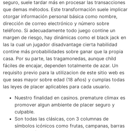
seguro, suele tardar más en procesar las transacciones
que demas métodos. Este transformación suele implicar
otorgar información personal básica como nombre,
dirección de correo electrónico y número sobre
teléfono. Si adecuadamente todo juego contine un
margen de riesgo, hay dinámicas como el black jack en
las la cual un jugador disadvantage cierta habilidad
contine más probabilidades sobre ganar que la propia
casa. Por su parte, las tragamonedas, aunque child
fáciles de encajar, dependen totalmente de azar. Un
requisito previo para la utilizacion de este sitio web es
que seas mayor sobre edad (18 años) y cumplas todas
las leyes de placer aplicables para cada usuario.
Nuestro finalidad en casinos. premature climax es
promover algun ambiente de placer seguro y
culpable.
Son todas las clásicas, con 3 columnas de
símbolos icónicos como frutas, campanas, barras