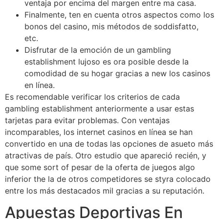
ventaja por encima del margen entre ma casa.
Finalmente, ten en cuenta otros aspectos como los
bonos del casino, mis métodos de soddisfatto,
etc.
Disfrutar de la emoción de un gambling
establishment lujoso es ora posible desde la
comodidad de su hogar gracias a new los casinos
en línea.
Es recomendable verificar los criterios de cada
gambling establishment anteriormente a usar estas
tarjetas para evitar problemas. Con ventajas
incomparables, los internet casinos en línea se han
convertido en una de todas las opciones de asueto más
atractivas de país. Otro estudio que apareció recién, y
que some sort of pesar de la oferta de juegos algo
inferior the la de otros competidores se styra colocado
entre los más destacados mil gracias a su reputación.
Apuestas Deportivas En