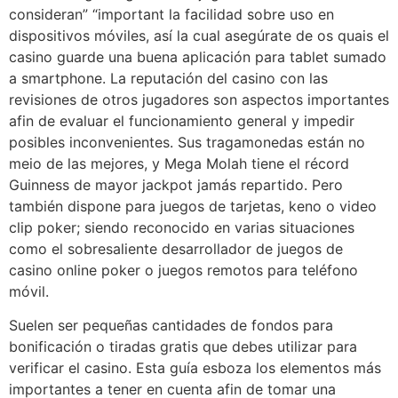
consideran” “important la facilidad sobre uso en
dispositivos móviles, así la cual asegúrate de os quais el
casino guarde una buena aplicación para tablet sumado
a smartphone. La reputación del casino con las
revisiones de otros jugadores son aspectos importantes
afin de evaluar el funcionamiento general y impedir
posibles inconvenientes. Sus tragamonedas están no
meio de las mejores, y Mega Molah tiene el récord
Guinness de mayor jackpot jamás repartido. Pero
también dispone para juegos de tarjetas, keno o video
clip poker; siendo reconocido en varias situaciones
como el sobresaliente desarrollador de juegos de
casino online poker o juegos remotos para teléfono
móvil.
Suelen ser pequeñas cantidades de fondos para
bonificación o tiradas gratis que debes utilizar para
verificar el casino. Esta guía esboza los elementos más
importantes a tener en cuenta afin de tomar una