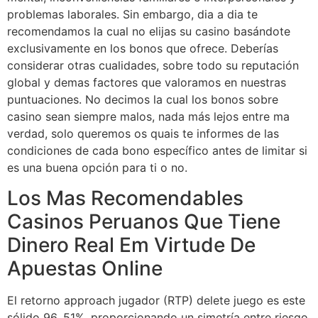
problemas laborales. Sin embargo, dia a dia te
recomendamos la cual no elijas su casino basándote
exclusivamente en los bonos que ofrece. Deberías
considerar otras cualidades, sobre todo su reputación
global y demas factores que valoramos en nuestras
puntuaciones. No decimos la cual los bonos sobre
casino sean siempre malos, nada más lejos entre ma
verdad, solo queremos os quais te informes de las
condiciones de cada bono específico antes de limitar si
es una buena opción para ti o no.
Los Mas Recomendables
Casinos Peruanos Que Tiene
Dinero Real Em Virtude De
Apuestas Online
El retorno approach jugador (RTP) delete juego es este
sólido 96. 51%, proporcionando un simetría entre riesgo