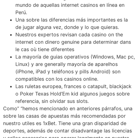
mundo de aquellas internet casinos en línea en
Perú.
Una sobre las diferencias más importantes es la
de jugar alguna vez, donde y lo que quieras.
Nuestros expertos revisan cada casino on the
internet con dinero genuine para determinar dans
le cas où tiene diferentes
La mayoría de guias operativos (Windows, Mac pc,
Linux) y are generally mayoría de aparelhos
(iPhone, iPad y teléfonos y pills Android) son
compatibles con los casinos online.
Las ruletas europea, frances o catapult, blackjack
o Poker Texas Hold’Em kid algunos juegos sobre
referencia, sin olvidar sus slots.
Como” “hemos mencionado en anteriores párrafos, una
sobre las casas de apuestas más recomendadas por
nuestro utiles es 1xBet. Tiene una gran disparidad de
deportes, además de contar disadvantage las licencias
y sellos necesarios para operar legalmente en nuestro