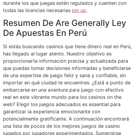
durante los que juegas estén regulados y cuenten con
todas las licencias necesarias
pin up
.
Resumen De Are Generally Ley
De Apuestas En Perú
Si estás buscando casinos que tiene dinero real en Perú,
has llegado al lugar atento. Nuestro objetivo es
proporcionarte información precisa y actualizada para
que puedas tomar decisiones informadas y beneficiarse
de una expertise de juego feliz y sana y confiable, sin
importar en qué ciudad te encuentres. ¿Está a punto de
embarcarse en una aventura para juego con efectivo
real en este vibrante mundo para los casinos on the
web? Elegir los juegos adecuados es essential para
garantizar la experiencia emocionante con
potencialmente gratificante. A continuación encontrará
una lista de pocos de los mejores juegos de casino
jugados por jugadores experimentados. Sumergirse