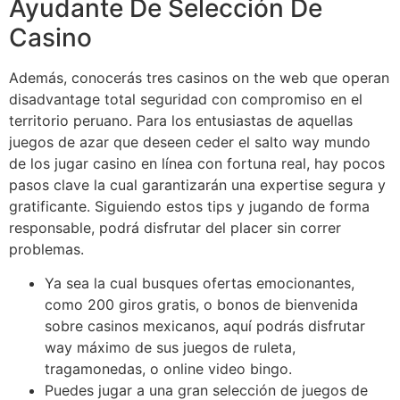
Ayudante De Selección De
Casino
Además, conocerás tres casinos on the web que operan
disadvantage total seguridad con compromiso en el
territorio peruano. Para los entusiastas de aquellas
juegos de azar que deseen ceder el salto way mundo
de los jugar casino en línea con fortuna real, hay pocos
pasos clave la cual garantizarán una expertise segura y
gratificante. Siguiendo estos tips y jugando de forma
responsable, podrá disfrutar del placer sin correr
problemas.
Ya sea la cual busques ofertas emocionantes,
como 200 giros gratis, o bonos de bienvenida
sobre casinos mexicanos, aquí podrás disfrutar
way máximo de sus juegos de ruleta,
tragamonedas, o online video bingo.
Puedes jugar a una gran selección de juegos de