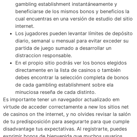
gambling establishment instantáneamente y
beneficiarse de los mismos bonos y beneficios la
cual encuentras en una versión de estudio del sitio
internet.
Los jugadores pueden levantar límites de depósito
diario, semanal u mensual para evitar exceder su
partida de juego sumado a desarrollar un
distraccion responsable.
En el propio sitio podrás ver los bonos elegidos
directamente en la lista de casinos o también
debes encontrar la selección completa de bonos
de cada gambling establishment sobre ela
minuciosa reseña de cada distinto.
Es importante tener un navegador actualizado em
virtude de acceder correctamente a new los sitios net
de casinos on the internet, y no olvides revisar la salón
de tu predisposición para asegurarte para que cumple
disadvantage tus expectativas. Al registrarte, puedes
exprimir bonos de bienvenida que muchos usuarios