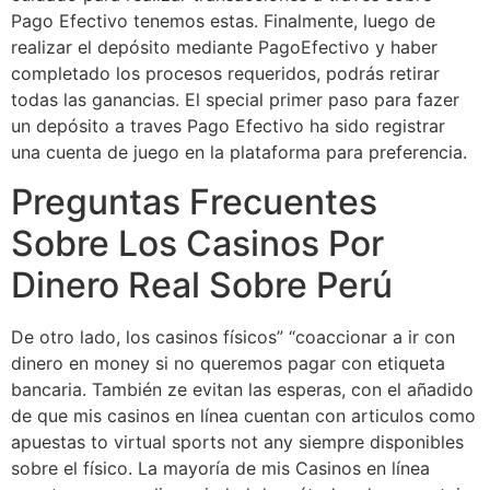
Pago Efectivo tenemos estas. Finalmente, luego de
realizar el depósito mediante PagoEfectivo y haber
completado los procesos requeridos, podrás retirar
todas las ganancias. El special primer paso para fazer
un depósito a traves Pago Efectivo ha sido registrar
una cuenta de juego en la plataforma para preferencia.
Preguntas Frecuentes
Sobre Los Casinos Por
Dinero Real Sobre Perú
De otro lado, los casinos físicos” “coaccionar a ir con
dinero en money si no queremos pagar con etiqueta
bancaria. También ze evitan las esperas, con el añadido
de que mis casinos en línea cuentan con articulos como
apuestas to virtual sports not any siempre disponibles
sobre el físico. La mayoría de mis Casinos en línea