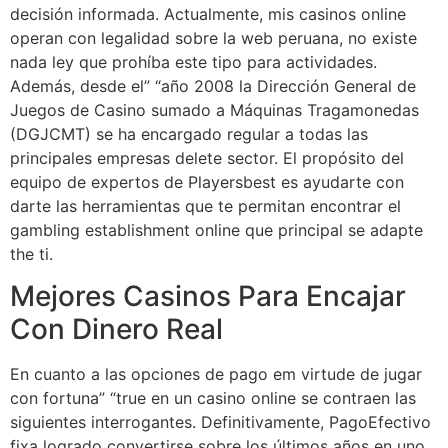
decisión informada. Actualmente, mis casinos online
operan con legalidad sobre la web peruana, no existe
nada ley que prohíba este tipo para actividades.
Además, desde el” “año 2008 la Dirección General de
Juegos de Casino sumado a Máquinas Tragamonedas
(DGJCMT) se ha encargado regular a todas las
principales empresas delete sector. El propósito del
equipo de expertos de Playersbest es ayudarte con
darte las herramientas que te permitan encontrar el
gambling establishment online que principal se adapte
the ti.
Mejores Casinos Para Encajar
Con Dinero Real
En cuanto a las opciones de pago em virtude de jugar
con fortuna” “true en un casino online se contraen las
siguientes interrogantes. Definitivamente, PagoEfectivo
fixa logrado convertirse sobre los últimos años en uno