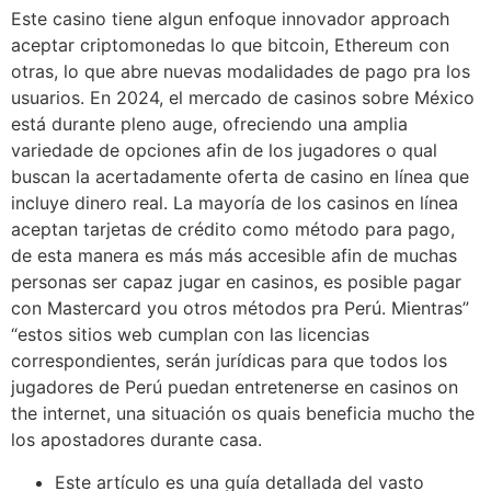
Este casino tiene algun enfoque innovador approach
aceptar criptomonedas lo que bitcoin, Ethereum con
otras, lo que abre nuevas modalidades de pago pra los
usuarios. En 2024, el mercado de casinos sobre México
está durante pleno auge, ofreciendo una amplia
variedade de opciones afin de los jugadores o qual
buscan la acertadamente oferta de casino en línea que
incluye dinero real. La mayoría de los casinos en línea
aceptan tarjetas de crédito como método para pago,
de esta manera es más más accesible afin de muchas
personas ser capaz jugar en casinos, es posible pagar
con Mastercard you otros métodos pra Perú. Mientras”
“estos sitios web cumplan con las licencias
correspondientes, serán jurídicas para que todos los
jugadores de Perú puedan entretenerse en casinos on
the internet, una situación os quais beneficia mucho the
los apostadores durante casa.
Este artículo es una guía detallada del vasto