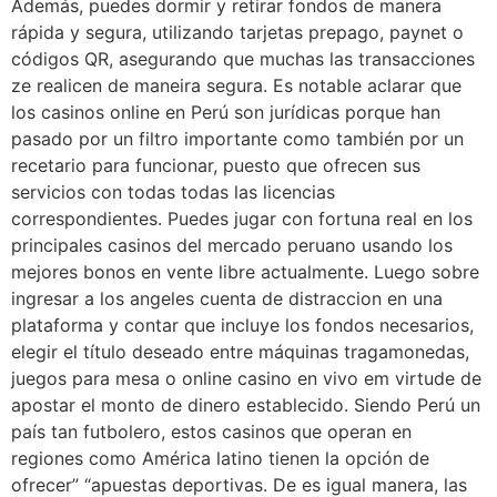
Además, puedes dormir y retirar fondos de manera
rápida y segura, utilizando tarjetas prepago, paynet o
códigos QR, asegurando que muchas las transacciones
ze realicen de maneira segura. Es notable aclarar que
los casinos online en Perú son jurídicas porque han
pasado por un filtro importante como también por un
recetario para funcionar, puesto que ofrecen sus
servicios con todas todas las licencias
correspondientes. Puedes jugar con fortuna real en los
principales casinos del mercado peruano usando los
mejores bonos en vente libre actualmente. Luego sobre
ingresar a los angeles cuenta de distraccion en una
plataforma y contar que incluye los fondos necesarios,
elegir el título deseado entre máquinas tragamonedas,
juegos para mesa o online casino en vivo em virtude de
apostar el monto de dinero establecido. Siendo Perú un
país tan futbolero, estos casinos que operan en
regiones como América latino tienen la opción de
ofrecer” “apuestas deportivas. De es igual manera, las