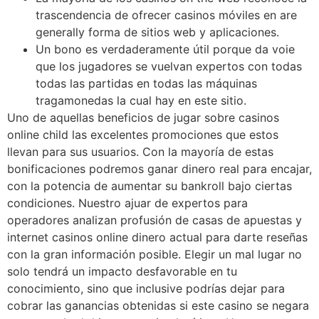
trascendencia de ofrecer casinos móviles en are
generally forma de sitios web y aplicaciones.
Un bono es verdaderamente útil porque da voie
que los jugadores se vuelvan expertos con todas
todas las partidas en todas las máquinas
tragamonedas la cual hay en este sitio.
Uno de aquellas beneficios de jugar sobre casinos
online child las excelentes promociones que estos
llevan para sus usuarios. Con la mayoría de estas
bonificaciones podremos ganar dinero real para encajar,
con la potencia de aumentar su bankroll bajo ciertas
condiciones. Nuestro ajuar de expertos para
operadores analizan profusión de casas de apuestas y
internet casinos online dinero actual para darte reseñas
con la gran información posible. Elegir un mal lugar no
solo tendrá un impacto desfavorable en tu
conocimiento, sino que inclusive podrías dejar para
cobrar las ganancias obtenidas si este casino se negara