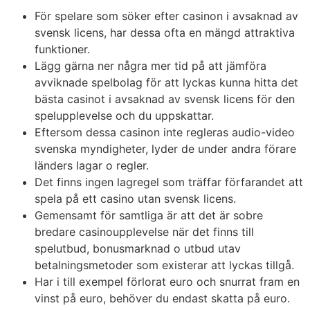
För spelare som söker efter casinon i avsaknad av
svensk licens, har dessa ofta en mängd attraktiva
funktioner.
Lägg gärna ner några mer tid på att jämföra
avviknade spelbolag för att lyckas kunna hitta det
bästa casinot i avsaknad av svensk licens för den
spelupplevelse och du uppskattar.
Eftersom dessa casinon inte regleras audio-video
svenska myndigheter, lyder de under andra förare
länders lagar o regler.
Det finns ingen lagregel som träffar förfarandet att
spela på ett casino utan svensk licens.
Gemensamt för samtliga är att det är sobre
bredare casinoupplevelse när det finns till
spelutbud, bonusmarknad o utbud utav
betalningsmetoder som existerar att lyckas tillgå.
Har i till exempel förlorat euro och snurrat fram en
vinst på euro, behöver du endast skatta på euro.