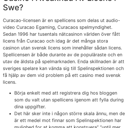
Swe?
Curacao-licensen är en spellicens som delas ut audio-
video Curacao Egaming, Curacaos spelmyndighet.
Sedan 1996 har tusentals nätcasinon världen över fått
licens från Curacao och idag är det många stora
casinon utan svensk licens som innehåller sådan licens.
Spellicensen är både durante av de populäraste och en
utav de äldsta på spelmarknaden. Enda skillnaden är att
sveriges spelare kan vända sig till Spelinspektionen och
få hjälp av dem vid problem på ett casino med svensk
licens.
Börja enkelt med att registrera dig hos bloggen
som du valt utan spellicens igenom att fylla during
dina uppgifter.
Det här sker inte i någon större skala ännu, men de
är ett medel mot finnar som Spelinspektionen har
mulighed for at komma att konstruera” “until mer