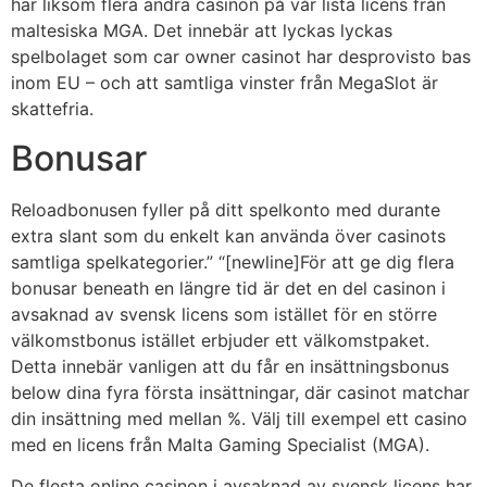
har liksom flera andra casinon på vår lista licens från
maltesiska MGA. Det innebär att lyckas lyckas
spelbolaget som car owner casinot har desprovisto bas
inom EU – och att samtliga vinster från MegaSlot är
skattefria.
Bonusar
Reloadbonusen fyller på ditt spelkonto med durante
extra slant som du enkelt kan använda över casinots
samtliga spelkategorier.” “[newline]För att ge dig flera
bonusar beneath en längre tid är det en del casinon i
avsaknad av svensk licens som istället för en större
välkomstbonus istället erbjuder ett välkomstpaket.
Detta innebär vanligen att du får en insättningsbonus
below dina fyra första insättningar, där casinot matchar
din insättning med mellan %. Välj till exempel ett casino
med en licens från Malta Gaming Specialist (MGA).
De flesta online casinon i avsaknad av svensk licens har