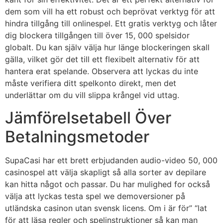
dem som vill ha ett robust och beprövat verktyg för att
hindra tillgång till onlinespel. Ett gratis verktyg och låter
dig blockera tillgången till över 15, 000 spelsidor
globalt. Du kan själv välja hur länge blockeringen skall
gälla, vilket gör det till ett flexibelt alternativ för att
hantera erat spelande. Observera att lyckas du inte
måste verifiera ditt spelkonto direkt, men det
underlättar om du vill slippa krångel vid uttag.
Jämförelsetabell Över
Betalningsmetoder
SupaCasi har ett brett erbjudanden audio-video 50, 000
casinospel att välja skapligt så alla sorter av depilare
kan hitta något och passar. Du har mulighed for också
välja att lyckas testa spel we demoversioner på
utländska casinon utan svensk licens. Om i är för” “lat
för att läsa regler och spelinstruktioner så kan man