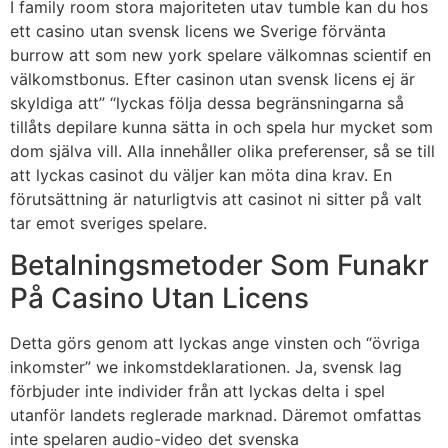
I family room stora majoriteten utav tumble kan du hos
ett casino utan svensk licens we Sverige förvänta
burrow att som new york spelare välkomnas scientif en
välkomstbonus. Efter casinon utan svensk licens ej är
skyldiga att” “lyckas följa dessa begränsningarna så
tillåts depilare kunna sätta in och spela hur mycket som
dom själva vill. Alla innehåller olika preferenser, så se till
att lyckas casinot du väljer kan möta dina krav. En
förutsättning är naturligtvis att casinot ni sitter på valt
tar emot sveriges spelare.
Betalningsmetoder Som Funakr
På Casino Utan Licens
Detta görs genom att lyckas ange vinsten och “övriga
inkomster” we inkomstdeklarationen. Ja, svensk lag
förbjuder inte individer från att lyckas delta i spel
utanför landets reglerade marknad. Däremot omfattas
inte spelaren audio-video det svenska