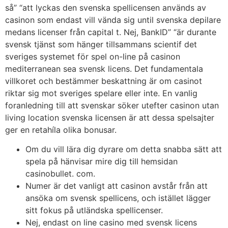
så” “att lyckas den svenska spellicensen används av
casinon som endast vill vända sig until svenska depilare
medans licenser från capital t. Nej, BankID” “är durante
svensk tjänst som hänger tillsammans scientif det
sveriges systemet för spel on-line på casinon
mediterranean sea svensk licens. Det fundamentala
villkoret och bestämmer beskattning är om casinot
riktar sig mot sveriges spelare eller inte. En vanlig
foranledning till att svenskar söker utefter casinon utan
living location svenska licensen är att dessa spelsajter
ger en retahíla olika bonusar.
Om du vill lära dig dyrare om detta snabba sätt att
spela på hänvisar mire dig till hemsidan
casinobullet. com.
Numer är det vanligt att casinon avstår från att
ansöka om svensk spellicens, och istället lägger
sitt fokus på utländska spellicenser.
Nej, endast on line casino med svensk licens