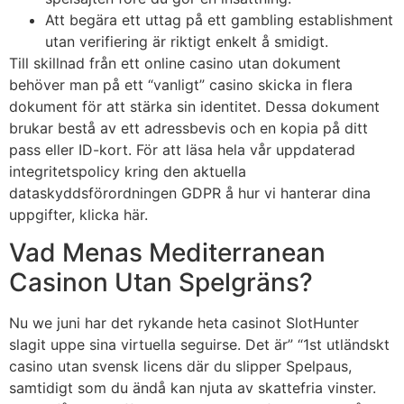
Att begära ett uttag på ett gambling establishment
utan verifiering är riktigt enkelt å smidigt.
Till skillnad från ett online casino utan dokument
behöver man på ett “vanligt” casino skicka in flera
dokument för att stärka sin identitet. Dessa dokument
brukar bestå av ett adressbevis och en kopia på ditt
pass eller ID-kort. För att läsa hela vår uppdaterad
integritetspolicy kring den aktuella
dataskyddsförordningen GDPR å hur vi hanterar dina
uppgifter, klicka här.
Vad Menas Mediterranean
Casinon Utan Spelgräns?
Nu we juni har det rykande heta casinot SlotHunter
slagit uppe sina virtuella seguirse. Det är” “1st utländskt
casino utan svensk licens där du slipper Spelpaus,
samtidigt som du ändå kan njuta av skattefria vinster.