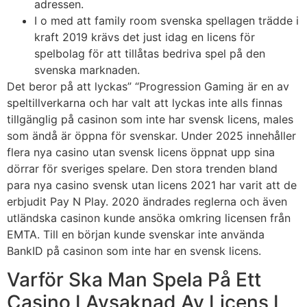
adressen.
I o med att family room svenska spellagen trädde i
kraft 2019 krävs det just idag en licens för
spelbolag för att tillåtas bedriva spel på den
svenska marknaden.
Det beror på att lyckas” “Progression Gaming är en av
speltillverkarna och har valt att lyckas inte alls finnas
tillgänglig på casinon som inte har svensk licens, males
som ändå är öppna för svenskar. Under 2025 innehåller
flera nya casino utan svensk licens öppnat upp sina
dörrar för sveriges spelare. Den stora trenden bland
para nya casino svensk utan licens 2021 har varit att de
erbjudit Pay N Play. 2020 ändrades reglerna och även
utländska casinon kunde ansöka omkring licensen från
EMTA. Till en början kunde svenskar inte använda
BankID på casinon som inte har en svensk licens.
Varför Ska Man Spela På Ett
Casino I Avsaknad Av Licens I