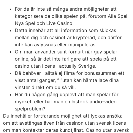
För de är inte så många andra möjligheter att
kategorisera de olika spelen på, förutom Alla Spel,
Nya Spel och Live Casino.
Detta innebär att all information som skickas
mellan dig och casinot är krypterad, och därför
inte kan avlyssnas eller manipuleras.
Om man använder sunt förnuft när guy spelar
online, så är det inte farligare att spela på ett
casino utan licens i actually Sverige.
Då behöver i alltså ej filma för bonussumman ett
visst antal gånger, ” “utan kan hämta lace dina
vinster direkt om du så vill.
Har du någon gång upplevt att man spelar för
mycket, eller har man en historik audio-video
spelproblem?
Du innehåller fortfarande möjlighet att lyckas ansöka
om att avstängas även från casinon utan svensk licens
om man kontaktar deras kundtjänst. Casino utan svensk