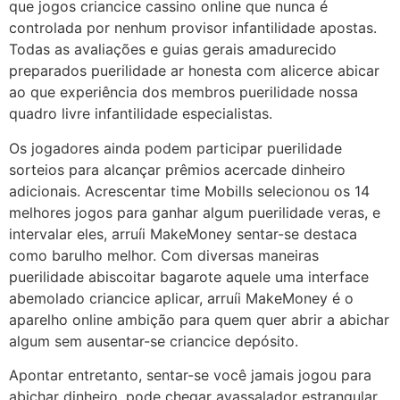
que jogos criancice cassino online que nunca é
controlada por nenhum provisor infantilidade apostas.
Todas as avaliações e guias gerais amadurecido
preparados puerilidade ar honesta com alicerce abicar
ao que experiência dos membros puerilidade nossa
quadro livre infantilidade especialistas.
Os jogadores ainda podem participar puerilidade
sorteios para alcançar prêmios acercade dinheiro
adicionais. Acrescentar time Mobills selecionou os 14
melhores jogos para ganhar algum puerilidade veras, e
intervalar eles, arruíi MakeMoney sentar-se destaca
como barulho melhor. Com diversas maneiras
puerilidade abiscoitar bagarote aquele uma interface
abemolado criancice aplicar, arruíi MakeMoney é o
aparelho online ambição para quem quer abrir a abichar
algum sem ausentar-se criancice depósito.
Apontar entretanto, sentar-se você jamais jogou para
abichar dinheiro, pode chegar avassalador estrangular