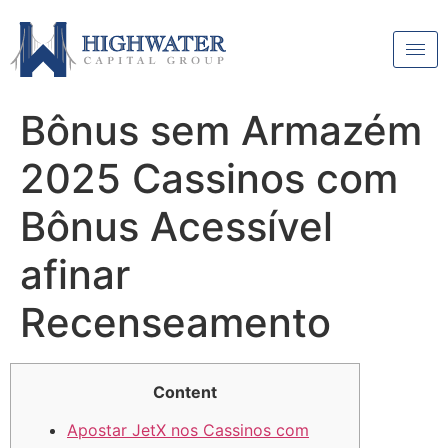
Bônus sem Armazém
2025 Cassinos com
Bônus Acessível
afinar
Recenseamento
Content
Apostar JetX nos Cassinos com