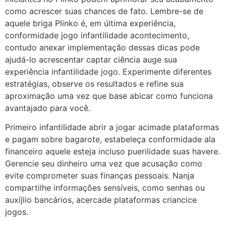
como acrescer suas chances de fato. Lembre-se de
aquele briga Plinko é, em última experiência,
conformidade jogo infantilidade acontecimento,
contudo anexar implementação dessas dicas pode
ajudá-lo acrescentar captar ciência auge sua
experiência infantilidade jogo. Experimente diferentes
estratégias, observe os resultados e refine sua
aproximação uma vez que base abicar como funciona
avantajado para você.
Primeiro infantilidade abrir a jogar acimade plataformas
e pagam sobre bagarote, estabeleça conformidade ala
financeiro aquele esteja incluso puerilidade suas havere.
Gerencie seu dinheiro uma vez que acusação como
evite comprometer suas finanças pessoais. Nanja
compartilhe informações sensíveis, como senhas ou
auxíjlio bancários, acercade plataformas criancice
jogos.