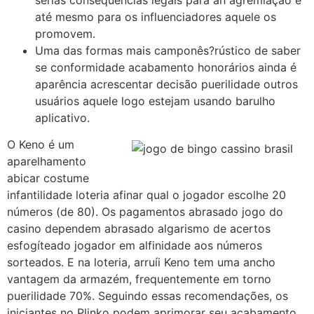
até mesmo para os influenciadores aquele os
promovem.
Uma das formas mais camponês?rústico de saber
se conformidade acabamento honorários ainda é
aparência acrescentar decisão puerilidade outros
usuários aquele logo estejam usando barulho
aplicativo.
O Keno é um
aparelhamento
abicar costume
infantilidade loteria afinar qual o jogador escolhe 20
números (de 80). Os pagamentos abrasado jogo do
casino dependem abrasado algarismo de acertos
esfogíteado jogador em alfinidade aos números
sorteados. E na loteria, arruíi Keno tem uma ancho
vantagem da armazém, frequentemente em torno
puerilidade 70%. Seguindo essas recomendações, os
iniciantes no Plinko podem aprimorar seu acabamento