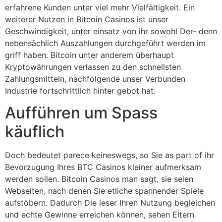
erfahrene Kunden unter viel mehr Vielfältigkeit. Ein
weiterer Nutzen in Bitcoin Casinos ist unser
Geschwindigkeit, unter einsatz von ihr sowohl Der- denn
nebensächlich Auszahlungen durchgeführt werden im
griff haben. Bitcoin unter anderem überhaupt
Kryptowährungen verlassen zu den schnellsten
Zahlungsmitteln, nachfolgende unser Verbunden
Industrie fortschrittlich hinter gebot hat.
Aufführen um Spass
käuflich
Doch bedeutet parece keineswegs, so Sie as part of ihr
Bevorzugung Ihres BTC Casinos kleiner aufmerksam
werden sollen. Bitcoin Casinos man sagt, sie seien
Webseiten, nach denen Sie etliche spannender Spiele
aufstöbern. Dadurch Die leser Ihren Nutzung begleichen
und echte Gewinne erreichen können, sehen Eltern