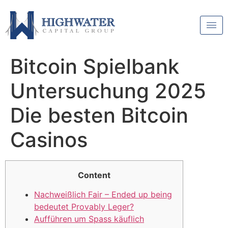
Bitcoin Spielbank
Untersuchung 2025
Die besten Bitcoin
Casinos
Content
Nachweißlich Fair – Ended up being
bedeutet Provably Leger?
Aufführen um Spass käuflich